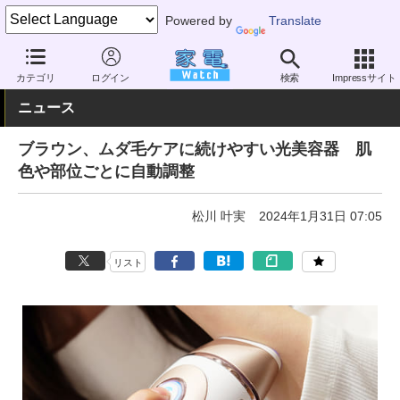
Powered by
Translate
家電 Watch
ヘルスケア
美容家電
脱毛機器
カテゴリ
ログイン
検索
Impressサイト
ニュース
ブラウン、ムダ毛ケアに続けやすい光美容器 肌
色や部位ごとに自動調整
松川 叶実
2024年1月31日 07:05
リスト