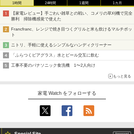
1時間
24時間
1週間
1カ月
【家電レビュー】手ごわい雑草との戦い、コメリの草刈機で完全
勝利 掃除機感覚で使えた
Francfranc、レンジで焼き目つくグリルと米も炊けるマルチポッ
ト
ニトリ、手軽に使えるシンプルなハンディクリーナー
「ふらつくビアグラス」水とビール交互に飲む
工事不要のパナソニック食洗機 1〜2人向け
もっと見る
家電 Watch をフォローする
Special Site