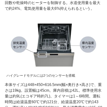
回数や乾燥時のヒーターを制御する。水道使用量を最大
で約24%、電気使用量を最大6%抑えられるという。
ハイグレードモデルには2つのセンサーを搭載
本体サイズは448×450×616.5mm(幅×奥行き×高さ)で、重
さは19kg。設置幅は45cm。庫内容積は42L。標準使用水
量は約9L(エコギア時約7L)。タイマーは1～6時間。運転
時間は給湯温度60℃で約121分、給湯温度20℃で約143