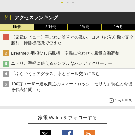
●
●
●
アクセスランキング
1時間
24時間
1週間
1カ月
【家電レビュー】手ごわい雑草との戦い、コメリの草刈機で完全
勝利 掃除機感覚で使えた
Dreameの羽根なし扇風機 室温に合わせて風量自動調整
ニトリ、手軽に使えるシンプルなハンディクリーナー
「ふらつくビアグラス」水とビール交互に飲む
100万ユーザー達成間近のスマートロック「セサミ」現在と今後
を代表に聞いた
もっと見る
家電 Watch をフォローする