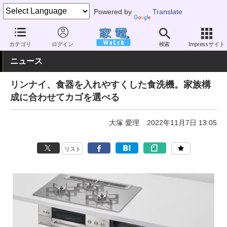
Powered by
Translate
家電 Watch
生活家電
家事家電
食器洗い乾燥機
カテゴリ
ログイン
検索
Impressサイト
ニュース
リンナイ、食器を入れやすくした食洗機。家族構
成に合わせてカゴを選べる
大塚 愛理
2022年11月7日 13:05
リスト