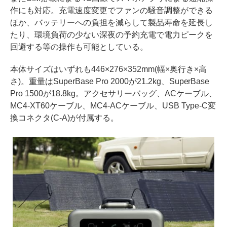
作にも対応。充電速度変更でファンの騒音調整ができる
ほか、バッテリーへの負担を減らして製品寿命を延長し
たり、環境負荷の少ない深夜の予約充電で電力ピークを
回避する等の操作も可能としている。
本体サイズはいずれも446×276×352mm(幅×奥行き×高
さ)。重量はSuperBase Pro 2000が21.2kg、SuperBase
Pro 1500が18.8kg。アクセサリーバッグ、ACケーブル、
MC4-XT60ケーブル、MC4-ACケーブル、USB Type-C変
換コネクタ(C-A)が付属する。