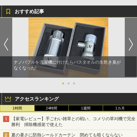
おすすめ記事
ナノバブルを洗濯機に付けたらバスタオルの生乾き臭が
なくなった!
●
●
●
アクセスランキング
1時間
24時間
1週間
1カ月
【家電レビュー】手ごわい雑草との戦い、コメリの草刈機で完全
勝利 掃除機感覚で使えた
夏の暑さに防熱シールドカーテン 閉めても暗くならない