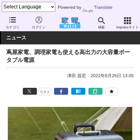
Powered by
Translate
家電 Watch
生活家電
電池・タップ
モバイルバッテリー
カテゴリ
ログイン
検索
Impressサイト
ニュース
蔦屋家電、調理家電も使える高出力の大容量ポー
タブル電源
津田 昌宏
2022年8月26日 13:05
リスト