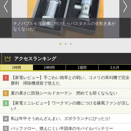
ナノバブルを洗濯機に付けたらバスタオルの生乾き臭が
なくなった!
●
●
●
アクセスランキング
1時間
24時間
1週間
1カ月
【家電レビュー】手ごわい雑草との戦い、コメリの草刈機で完全
勝利 掃除機感覚で使えた
夏の暑さに防熱シールドカーテン 閉めても暗くならない
【家電ミニレビュー】ワークマンの腰につける爆風ファンが涼し
い!
私は年中そうめんざんまい。ズボラランチにぴったり!
バッファロー、燃えにくい半固体のモバイルバッテリー