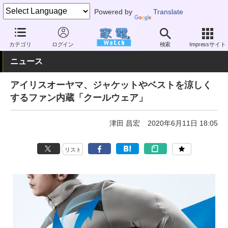
Powered by
Translate
家電 Watch
空調家電
扇風機
その他
カテゴリ
ログイン
検索
Impressサイト
ニュース
アイリスオーヤマ、ジャケットやベストを涼しく
するファン内蔵「クールウェア」
津田 昌宏
2020年6月11日 18:05
リスト