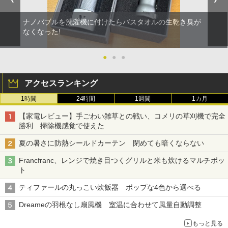
ナノバブルを洗濯機に付けたらバスタオルの生乾き臭が
なくなった!
●
●
●
アクセスランキング
1時間
24時間
1週間
1カ月
【家電レビュー】手ごわい雑草との戦い、コメリの草刈機で完全
勝利 掃除機感覚で使えた
夏の暑さに防熱シールドカーテン 閉めても暗くならない
Francfranc、レンジで焼き目つくグリルと米も炊けるマルチポッ
ト
ティファールの丸っこい炊飯器 ポップな4色から選べる
Dreameの羽根なし扇風機 室温に合わせて風量自動調整
もっと見る