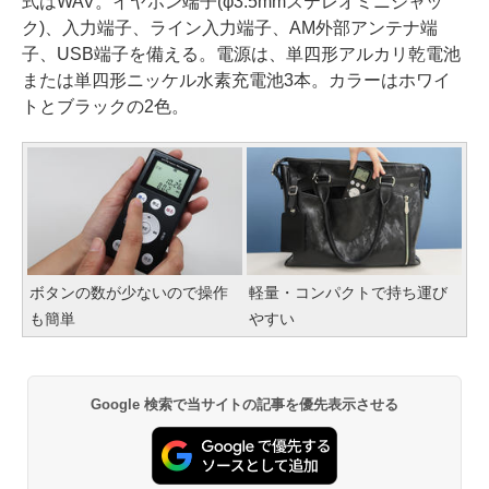
式はWAV。イヤホン端子(φ3.5mmステレオミニジャッ
ク)、入力端子、ライン入力端子、AM外部アンテナ端
子、USB端子を備える。電源は、単四形アルカリ乾電池
または単四形ニッケル水素充電池3本。カラーはホワイ
トとブラックの2色。
ボタンの数が少ないので操作
軽量・コンパクトで持ち運び
も簡単
やすい
Google 検索で当サイトの記事を優先表示させる