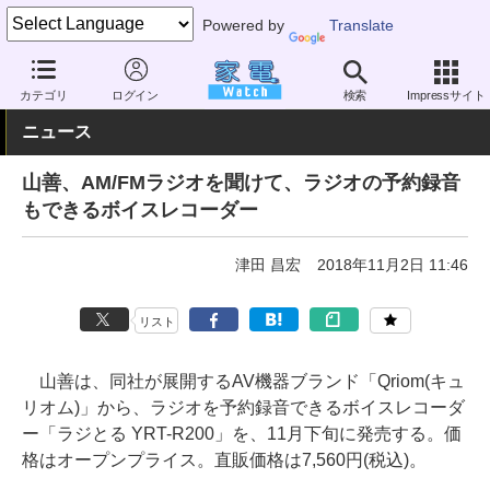
Powered by
Translate
家電 Watch
その他・家電
時計・文具
文具
カテゴリ
ログイン
検索
Impressサイト
ニュース
山善、AM/FMラジオを聞けて、ラジオの予約録音
もできるボイスレコーダー
津田 昌宏
2018年11月2日 11:46
リスト
山善は、同社が展開するAV機器ブランド「Qriom(キュ
リオム)」から、ラジオを予約録音できるボイスレコーダ
ー「ラジとる YRT-R200」を、11月下旬に発売する。価
格はオープンプライス。直販価格は7,560円(税込)。