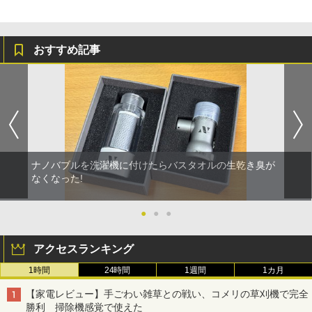
おすすめ記事
ナノバブルを洗濯機に付けたらバスタオルの生乾き臭が
なくなった!
●
●
●
アクセスランキング
1時間
24時間
1週間
1カ月
【家電レビュー】手ごわい雑草との戦い、コメリの草刈機で完全
勝利 掃除機感覚で使えた