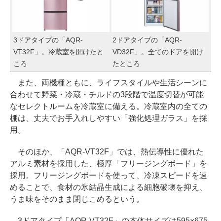
3ドアタイプの「AQR-
2ドアタイプの「AQR-
VT32F」。冷蔵室を開けたと
VD32F」。全てのドアを開け
ころ
たところ
また、両機種ともに、ライフスタイルや生活シーンに
合わせて野菜・冷蔵・チルドの3段階で温度切替が可能
なセレクトルームを冷蔵室に備える。冷蔵室内の全ての
棚は、丈夫でお手入れしやすい「強化処理ガラス」を採
用。
そのほか、「AQR-VT32F」では、熱伝導性に優れた
アルミ素材を採用した、極厚「フリージングボード」を
採用。フリージングボードを使って、冷凍スピードを速
めることで、食材の氷結晶生成による細胞破壊を抑え、
うま味をそのまま閉じこめるという。
3ドアタイプ「AQR-VT32F」の本体サイズは595×675