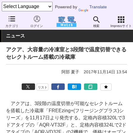
Powered by
Translate
家電 Watch
生活家電
冷蔵庫/冷凍庫
中型（300～500L）
カテゴリ
ログイン
検索
Impressサイト
ニュース
アクア、大容量の冷凍室と3段階で温度切替できる
セレクトルーム搭載の冷蔵庫
阿部 夏子
2017年11月14日 13:54
リスト
アクアは、3段階の温度切替が可能なセレクトルーム
を搭載した冷蔵庫「FREEzing+(フリージングプラス)シ
リーズ」を11月17日より発売する。定格内容積320Lで3
ドアタイプの「AQR-VT32F」と、定格内容積324Lで2ド
アタイプの「AQR-VD32F」の2機種で、価格はオープン