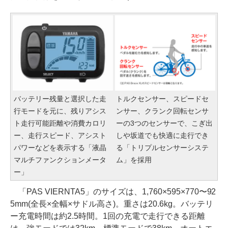
バッテリー残量と選択した走
トルクセンサー、スピードセ
行モードを元に、残りアシス
ンサー、クランク回転センサ
ト走行可能距離や消費カロリ
ーの3つのセンサーで、こぎ出
ー、走行スピード、アシスト
しや坂道でも快適に走行でき
パワーなどを表示する「液晶
る「トリプルセンサーシステ
マルチファンクションメータ
ム」を採用
ー」
「PAS VIERNTA5」のサイズは、1,760×595×770〜92
5mm(全長×全幅×サドル高さ)。重さは20.6kg。バッテリ
ー充電時間は約2.5時間。1回の充電で走行できる距離