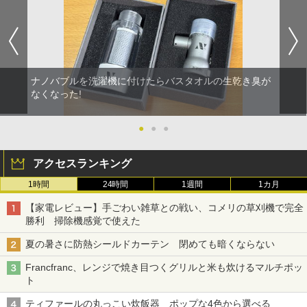
ナノバブルを洗濯機に付けたらバスタオルの生乾き臭が
なくなった!
●
●
●
アクセスランキング
1時間
24時間
1週間
1カ月
【家電レビュー】手ごわい雑草との戦い、コメリの草刈機で完全
勝利 掃除機感覚で使えた
夏の暑さに防熱シールドカーテン 閉めても暗くならない
Francfranc、レンジで焼き目つくグリルと米も炊けるマルチポッ
ト
ティファールの丸っこい炊飯器 ポップな4色から選べる