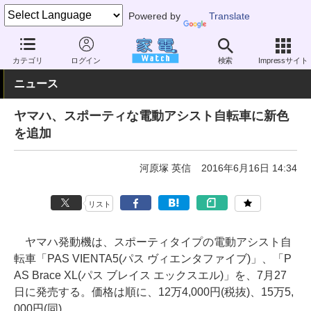
Powered by
Translate
家電 Watch
その他・家電
アウトドア
電動自転車
カテゴリ
ログイン
検索
Impressサイト
ニュース
ヤマハ、スポーティな電動アシスト自転車に新色
を追加
河原塚 英信
2016年6月16日 14:34
リスト
ヤマハ発動機は、スポーティタイプの電動アシスト自
転車「PAS VIENTA5(パス ヴィエンタファイブ)」、「P
AS Brace XL(パス ブレイス エックスエル)」を、7月27
日に発売する。価格は順に、12万4,000円(税抜)、15万5,
000円(同)。