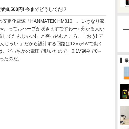
8,500円! 今までどうしてた!?
定化電源「HANMATEK HM310」。いきなり家
www。っておハーブが咲きますですわー♪ 分かる人か
してたんじゃい!」と突っ込むところ。「おう! デ
んじゃい!」だから設計する回路は12Vか5Vで動く
、どっちかの電圧で動いたので、0.1V刻みで0～
だったのだ。
最