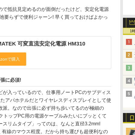
くので抵抗見定めるのが面倒だったけど、安定化電源
電池要らずで便利ジャーン! 早く買っておけばよかっ
1
MATEK 可変直流安定化電源 HM310
出張に必須!
ビが入っているので、仕事用ノートPCのサブディス
ったアパホテルだとワイヤレスディスプレイとして使
数派。なので出張に必ず持ち歩いてるのが極細の
デスクトップPC用の電源ケーブルみたいにブッとくて
スリムタイプ」ってのは、なんと直径3.2mm!
も細く有線のマウス程度。だから持ち運びも超便利なの