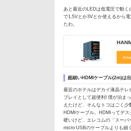
あと最近のLEDは低電圧で動
で1.5Vとか3Vとか使えるから
たわ。
HAN
超細いHDMIケーブル(2m)は
最近のホテルはデカイ液晶テレ
プレイとして超便利! 僕が泊ま
えたけど、そんなトコはごく少
HDMIケーブル。HDMIって
硬いけど、エレコムの「スーパー
micro USBのケーブルより