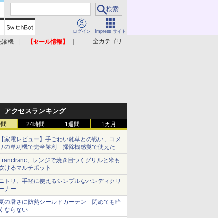
ログイン
Impress サイト
全カテゴリ
洗濯機
【セール情報】
照明器具
美容家電
アクセスランキング
時間
24時間
1週間
1カ月
【家電レビュー】手ごわい雑草との戦い、コメ
リの草刈機で完全勝利 掃除機感覚で使えた
Francfranc、レンジで焼き目つくグリルと米も
炊けるマルチポット
ニトリ、手軽に使えるシンプルなハンディクリ
ーナー
夏の暑さに防熱シールドカーテン 閉めても暗
くならない