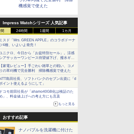
機感覚で使えた
Impress Watchシリーズ 人気記事
時間
24時間
1週間
1カ月
ミスド「Mrs. GREEN APPLE」のコラボドーナ
ツ4種、いよいよ発売！
ユニクロ、今日から「お盆特別セール」。涼感
シアサッカーワンピース待望値下げ、撥水ギア
ショーツは1990円に
【家電レビュー】手ごわい雑草との戦い、コメ
リの草刈機で完全勝利 掃除機感覚で使えた
NTT島田社長、ソフトバンクのセブン出資に「d
ポイント使えるようにして」
ドコモ前田社長が「ahamo40GB化は検証のた
め」、料金値上げへの考え方にも言及
もっと見る
おすすめ記事
ナノバブルを洗濯機に付けた