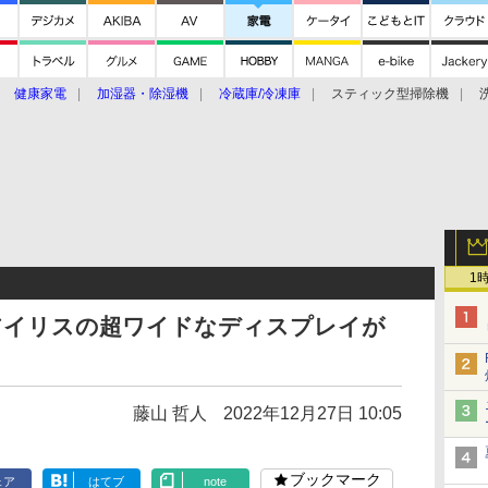
健康家電
加湿器・除湿機
冷蔵庫/冷凍庫
スティック型掃除機
扇風機
オーブン・電子レンジ
スマートハウス
掃除機
家事家電
ke大賞2019】
CES 2020
1
アイリスの超ワイドなディスプレイが
】
藤山 哲人
2022年12月27日 10:05
ブックマーク
ェア
はてブ
note