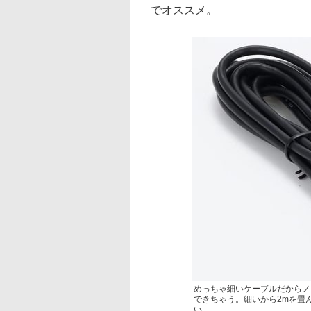
でオススメ。
めっちゃ細いケーブルだからノ
できちゃう。細いから2mを畳
い