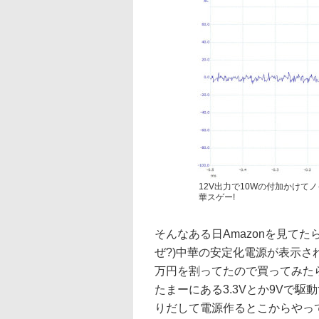
12V出力で10Wの付加かけて
華スゲー!
そんなある日Amazonを見て
ぜ?)中華の安定化電源が表示され
万円を割ってたので買ってみたら
たまーにある3.3Vとか9Vで
りだして電源作るとこからやっ