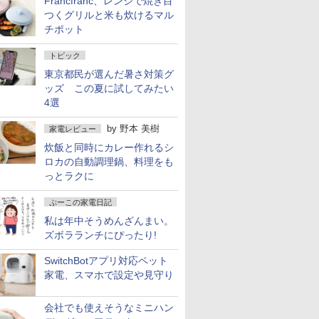
Francfranc、レンジで焼き目
つくグリルと米も炊けるマル
チポット
トピック
東京都民が選んだ暑さ対策グ
ッズ この夏に試してみたい
4選
by
野本 美樹
家電レビュー
炊飯と同時にカレー作れるシ
ロカの自動調理鍋、料理をも
っとラクに
ぷーこの家電日記
私は年中そうめんざんまい。
ズボラランチにぴったり!
SwitchBotアプリ対応ペット
家電、スマホで設定や見守り
会社でも使えそうなミニハン