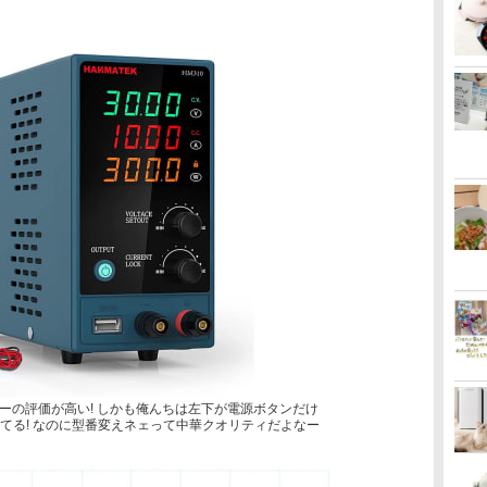
ーの評価が高い! しかも俺んちは左下が電源ボタンだけ
ってる! なのに型番変えネェって中華クオリティだよなー