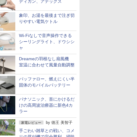
ディガン、アテックス
象印、お湯を最後まで注ぎ切
りやすい電気ケトル
Wi-Fiなしで音声操作できる
シーリングライト、ドウシシ
ャ
Dreameの羽根なし扇風機
室温に合わせて風量自動調整
バッファロー、燃えにくい半
固体のモバイルバッテリー
パナソニック、首にかけるだ
けの高周波治療器に新色4カ
ラー
by
徳王 美智子
家電レビュー
手ごわい雑草との戦い、コメ
リの草刈機で完全勝利 掃除