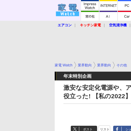
エアコン
キッチン家電
空気清浄機
炊飯器
ロボット掃除機
暖房器具
業界動向
【家電大賞2019】
【e-bi
家電 Watch
業界動向
業界動向
その他
年末特別企画
激安な安定化電源や、
役立った! 【私の2022
ポスト
リスト
シ