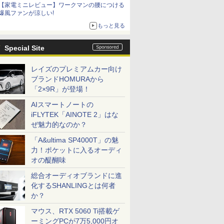
【家電ミニレビュー】ワークマンの腰につける
爆風ファンが涼しい!
もっと見る
Special Site
レイズのプレミアムカー向け
ブランドHOMURAから
「2×9R」が登場！
AIスマートノートの
iFLYTEK「AINOTE 2」はな
ぜ魅力的なのか？
「A&ultima SP4000T」の魅
力！ポケットに入るオーディ
オの醍醐味
総合オーディオブランドに進
化するSHANLINGとは何者
か？
マウス、RTX 5060 Ti搭載ゲ
ーミングPCが7万5,000円オ