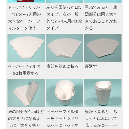
ドーナツドリッパ
左が今回使った103
重ねてみると、底
ーでは4～7人用の
タイプ、右が一般
辺部分は同じ大き
大きなペーパーフ
的な2～4人用の102
さであることがわ
ィルターを使う
タイプ
かる
ペーパーフィルタ
底部を斜めに折る
裏返す
ーを1枚用意する
底の部分が4cmほど
ペーパーフィルタ
横から見ると、ち
の大きさになるよ
ーをドーナツドリ
ょっとはみ出して
うに、大きく折り
ッパーにセットす
見えるがコーヒー