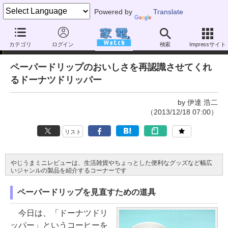
Powered by
Translate
やじうまミニレビュー
カテゴリ
ログイン
検索
Impressサイト
ペーパードリップのおいしさを再認識させてくれ
るドーナツドリッパー
by 伊達 浩二
（2013/12/18 07:00）
リスト
やじうまミニレビューは、生活雑貨やちょっとした便利なグッズなど幅広
いジャンルの製品を紹介するコーナーです
ペーパードリップを見直すための道具
今日は、「ドーナツドリ
ッパー」というコーヒーを