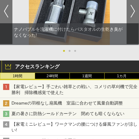
ナノバブルを洗濯機に付けたらバスタオルの生乾き臭が
なくなった!
●
●
●
アクセスランキング
1時間
24時間
1週間
1カ月
【家電レビュー】手ごわい雑草との戦い、コメリの草刈機で完全
勝利 掃除機感覚で使えた
Dreameの羽根なし扇風機 室温に合わせて風量自動調整
夏の暑さに防熱シールドカーテン 閉めても暗くならない
【家電ミニレビュー】ワークマンの腰につける爆風ファンが涼し
い!