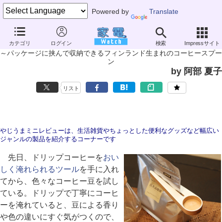
Powered by
Translate
やじうまミニレビュー
カテゴリ
ログイン
検索
Impressサイト
HILE「Kapu(カプ)」
～パッケージに挟んで収納できるフィンランド生まれのコーヒースプー
ン
by 阿部 夏子
リスト
やじうまミニレビューは、生活雑貨やちょっとした便利なグッズなど幅広い
ジャンルの製品を紹介するコーナーです
先日、ドリップコーヒーを
おい
しく淹れられるツール
を手に入れ
てから、色々なコーヒー豆を試し
ている。ドリップで丁寧にコーヒ
ーを淹れていると、豆による香り
や色の違いにすぐ気がつくので、