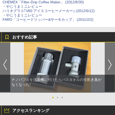
CHEMEX「Filter-Drip Coffee Maker」 (2012/8/30)
・
やじうまミニレビュー
ハリオグラス｢V60 アイスコーヒーメーカー｣ (2012/6/12)
・
やじうまミニレビュー
FARO「コーヒードリッパー&サーモカップ」 (2011/2/2)
おすすめ記事
ナノバブルを洗濯機に付けたらバスタオルの生乾き臭が
なくなった!
●
●
●
アクセスランキング