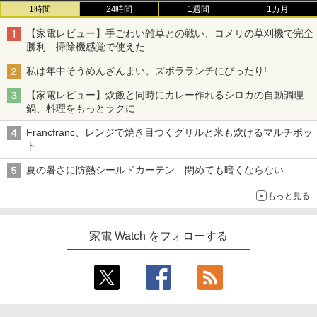
1時間
24時間
1週間
1カ月
【家電レビュー】手ごわい雑草との戦い、コメリの草刈機で完全
勝利 掃除機感覚で使えた
私は年中そうめんざんまい。ズボラランチにぴったり!
【家電レビュー】炊飯と同時にカレー作れるシロカの自動調理
鍋、料理をもっとラクに
Francfranc、レンジで焼き目つくグリルと米も炊けるマルチポッ
ト
夏の暑さに防熱シールドカーテン 閉めても暗くならない
もっと見る
家電 Watch をフォローする