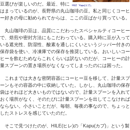
豆選びが楽しいのだ。最近、特に
HILE「Kapu(カプ)」
はまっているのが、長野県の丸山珈琲の豆。私と同じくコーヒ
ー好きの母に勧められてからは、ここの豆ばかり買っている。
丸山珈琲の豆は、品質にこだわったスペシャルティコーヒー
で、焙煎や密封方法にもこだわっている。購入時に豆が入って
いる遮光性、防湿性、酸素を通しにくいというジッパー付きの
保存袋を使い、冷凍庫での保存を推奨している。おいしいコー
ヒーを飲むためならこれくらいは訳ないのだが、コーヒーの計
量スプーンの置き場所がなくなってしまったのには困った。
これまでは大きな密閉容器にコーヒー豆を移して、計量スプ
ーンもその容器の中に収納していた。しかし、丸山珈琲の保存
袋はそれほど大きいものではないので、計量スプーンを入れて
おく場所がなく、そのたびに計量スプーンを出してこなければ
ならない。小さいことだが、毎朝、毎夜の事なので、ちょっと
したストレスを感じていたのだ。
そこで見つけたのが、HILE(ヒレ)の「Kapu(カプ)」という製