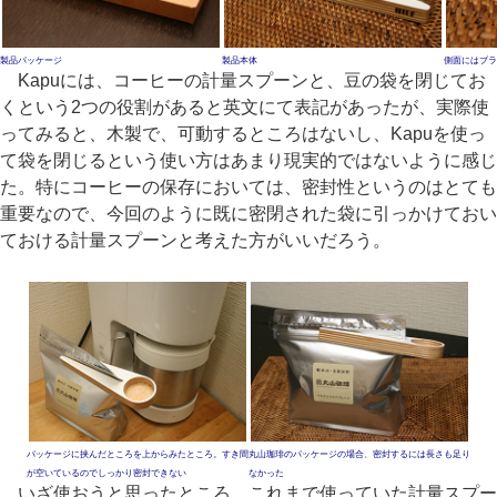
製品パッケージ
製品本体
側面にはブラ
Kapuには、コーヒーの計量スプーンと、豆の袋を閉じてお
くという2つの役割があると英文にて表記があったが、実際使
ってみると、木製で、可動するところはないし、Kapuを使っ
て袋を閉じるという使い方はあまり現実的ではないように感じ
た。特にコーヒーの保存においては、密封性というのはとても
重要なので、今回のように既に密閉された袋に引っかけておい
ておける計量スプーンと考えた方がいいだろう。
パッケージに挟んだところを上からみたところ。すき間
丸山珈琲のパッケージの場合、密封するには長さも足り
が空いているのでしっかり密封できない
なかった
いざ使おうと思ったところ、これまで使っていた計量スプー