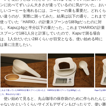
ンに比べてずいぶん大きさが違っているのに気がついた。おい
しいコーヒーを淹れるには、コーヒーの量も重要だ。どれくら
い違うのが、実際に測ってみた。結果は以下の通り。これまで
使っていた「HARIO」の計量スプーンが1杯9gだったのに対
し、Kapuは4gと半分以下の量だった。これまでHARIOの計量
スプーンで1杯1人分と計算していたので、Kapuで測る場合
は、1人分だいたい2杯くらいが目安となる。使い始める時に
は量に注意したい。
これまで使っていたHARIOの計量スプーンと比べたと
HARIOの計量スプーンでは1杯9gだった
Kapuでは1杯
ころ。厚みがかなり違う
使い始めて見ると、丸山珈琲の保存袋のために作られたんじ
ゃないかというくらいサイズもデザインもぴったりで、使い勝