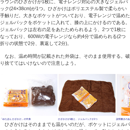
ラウンのひざかけが1枚に、電子レンジ対応の大きなジェルパ
ック(24×38cm)が1つ。ひざかけはポリエステル製で柔らかい
手触りだ。大きなポケットがついており、電子レンジで温めた
ジェルパックをポケットに入れて、膝の上にかけるのである。
ジェルパックは左右の足をあたためられるよう、2つで1枚に
なっており、600Wの電子レンジなら約4分で温められる(2つ
折りの状態で2分、裏返して2分)。
なお、温め時間が記載された外袋は、そのまま使用する。破
り捨ててはいけないので注意しよう。
「ゆたぽん ひざかけ」の中身
ひざかけが1枚と、ジェルパックが1つ
説明書きのあ
ひざかけはそのままでも温かいのだが、ポケットにジェルパ