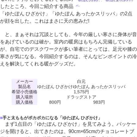
「ゆたぽん ひざかけ」、「ゆたぽん あったかスリッ
したところ、今回ご紹介する商品
パ」
「ゆたぽん ひざかけ」「ゆたぽん あったかスリッパ」の2点
が顔を出した。これはまさに天の恵みだ!
と、まぁそれは冗談としても、今年の厳しい寒さに身体が音
をあげているのは確か。室内の暖房はもちろん完備している
が、自宅でのデスクワークが多い筆者にとっては、足元や膝の
寒さが気になる。今回紹介するのは、そんなピンポイントの冷
えを解決してくれる暖かグッズだ。
メーカー
白元
製品名
ゆたぽん ひざかけ
ゆたぽん あったかスリッパ
希望小売価格
1,575円
購入場所
ドラッグストア
購入価格
800円
983円
■
手と太ももがポカポカになる「ゆたぽん ひざかけ」
まず1点目の「ゆたぽん ひざかけ」を見てみよう。パッケー
ジを開けると、出てきたのは、90cm×65cmのチョコレートブ