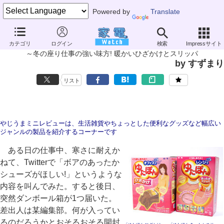
Powered by
Translate
やじうまミニレビュー
カテゴリ
ログイン
検索
Impressサイト
白元「ゆたぽん ひざかけ」「ゆたぽん あったかスリッパ」
～冬の座り仕事の強い味方! 暖かいひざかけとスリッパ
by すずまり
リスト
やじうまミニレビューは、生活雑貨やちょっとした便利なグッズなど幅広い
ジャンルの製品を紹介するコーナーです
ある日の仕事中、寒さに耐えか
ねて、Twitterで「ボアのあったか
シューズがほしい!」というような
内容を叫んでみた。すると後日、
突然ダンボール箱が1つ届いた。
差出人は某編集部。何が入ってい
るのだろうかとおそるおそる開封