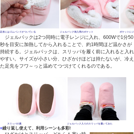
足首にはゴムバンドがついている
ジェルパック挿入用のポケット
ポケットにジ
ジェルパックは2つ同時に電子レンジに入れ、600Wで1分50
秒を目安に加熱してから入れることで、約1時間ほど温かさが
持続する。ジェルパックは、スリッパを履く前に入れると入れ
やすい。サイズが小さい分、ひざかけほどは持たないが、冷え
た足先をフワ～っと温めてつづけてくれるのである。
スリッパの裏
ジェルパック入りのスリッパを履いてみた
■
繰り返し使えて、利用シーンも多彩!