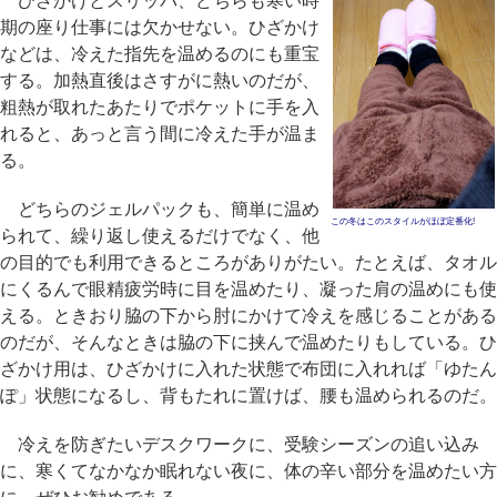
ひざかけとスリッパ、どちらも寒い時
期の座り仕事には欠かせない。ひざかけ
などは、冷えた指先を温めるのにも重宝
する。加熱直後はさすがに熱いのだが、
粗熱が取れたあたりでポケットに手を入
れると、あっと言う間に冷えた手が温ま
る。
どちらのジェルパックも、簡単に温め
この冬はこのスタイルがほぼ定番化!
られて、繰り返し使えるだけでなく、他
の目的でも利用できるところがありがたい。たとえば、タオル
にくるんで眼精疲労時に目を温めたり、凝った肩の温めにも使
える。ときおり脇の下から肘にかけて冷えを感じることがある
のだが、そんなときは脇の下に挟んで温めたりもしている。ひ
ざかけ用は、ひざかけに入れた状態で布団に入れれば「ゆたん
ぽ」状態になるし、背もたれに置けば、腰も温められるのだ。
冷えを防ぎたいデスクワークに、受験シーズンの追い込み
に、寒くてなかなか眠れない夜に、体の辛い部分を温めたい方