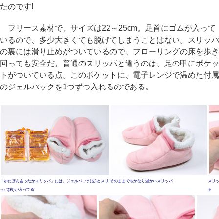
たのです!
フリース素材で、サイズは22～25cm。足首にゴムが入って
いるので、多少大きくても脱げてしまうことはない。スリッパ
の裏には滑り止めがついているので、フローリングの床を歩き
回っても安全だ。普通のスリッパと違うのは、足の甲にポケッ
トがついている点。このポケットに、電子レンジで温めた付属
のジェルパックを1つずつ入れるのである。
「ゆたぽんあったかスリッパ」には、ジェルパック(左)とスリ
そのままでもかなり温かいスリッパ
スリ
ッパ(右)が入ってる
る