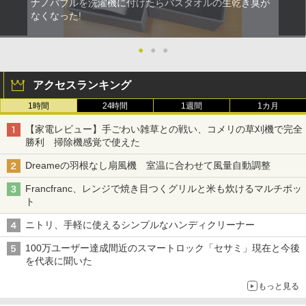
ナノバブルを洗濯機に付けたらバスタオルの生乾き臭が
なくなった!
●
●
●
アクセスランキング
1時間
24時間
1週間
1カ月
【家電レビュー】手ごわい雑草との戦い、コメリの草刈機で完全
勝利 掃除機感覚で使えた
Dreameの羽根なし扇風機 室温に合わせて風量自動調整
Francfranc、レンジで焼き目つくグリルと米も炊けるマルチポッ
ト
ニトリ、手軽に使えるシンプルなハンディクリーナー
100万ユーザー達成間近のスマートロック「セサミ」現在と今後
を代表に聞いた
もっと見る