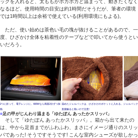
ックを入れると、太ももがポカポカと温まって、動きたくなく
なるほど。使用時間の目安は約1時間だそうだが、筆者の環境
では1時間以上は余裕で使えている(利用環境にもよる)。
ただ、使い始めは茶色い毛の塊が抜けることがあるので、一
度、ひざかけ全体を粘着性のテープなどで叩いてから使うとい
いだろう。
2つに折って、電子レンジに。600Wなら両面2分ずつ加
温めたジェルパックは、ひざかけのポケットに入れる。
ジェルパック
熱
直接触ると熱いので注意!
■
足の甲がじんわり温まる「ゆたぽん あったかスリッパ」
そして「ゆたぽん あったかスリッパ」。箱から出て来たの
は、中から足首までがふわふわ、まさにイメージ通りのスリッ
パであった! そうですそうです! こんな室内シューズが欲しかっ