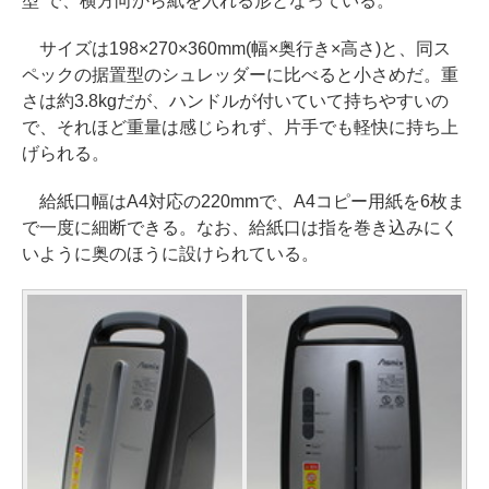
型”で、横方向から紙を入れる形となっている。
サイズは198×270×360mm(幅×奥行き×高さ)と、同ス
ペックの据置型のシュレッダーに比べると小さめだ。重
さは約3.8kgだが、ハンドルが付いていて持ちやすいの
で、それほど重量は感じられず、片手でも軽快に持ち上
げられる。
給紙口幅はA4対応の220mmで、A4コピー用紙を6枚ま
で一度に細断できる。なお、給紙口は指を巻き込みにく
いように奥のほうに設けられている。