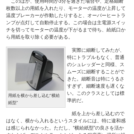
このほか、使用時間が3分を過ぎた場合や、定格細断
枚数以上の用紙を入れたり、モーターの温度が上昇して
温度ブレーカーが作動したりすると、オーバーヒートラ
ンプが点灯して自動停止する。この場合は主電源スイッ
チを切ってモーターの温度が下がるまで待ち、給紙口か
ら用紙を取り除く必要がある。
実際に細断してみたが、
特にトラブルもなく、普通
のシュレッダーと同様、ス
ムーズに細断することがで
きた。細断音は特にうるさ
すぎず、細断速度も遅くな
い。このクラスとしては標
用紙を横から差し込む“横給
準的だ。
紙型”
紙を上から差し込むので
はなく、横から入れるというスタイルには、特に違和感
は感じられなかった。ただし、“横給紙型”の良さを活か