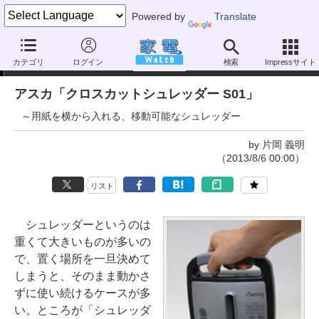
Powered by
Translate
家電製品ミニレビュー
カテゴリ
ログイン
検索
Impressサイト
アスカ「クロスカットシュレッダー S01」
～用紙を横から入れる、移動可能なシュレッダー
by 片岡 義明
（2013/8/6 00:00）
リスト
シュレッダーというのは
重くて大きいものが多いの
で、置く場所を一旦決めて
しまうと、そのまま動かさ
ずに使い続けるケースが多
い。ところが「シュレッダ