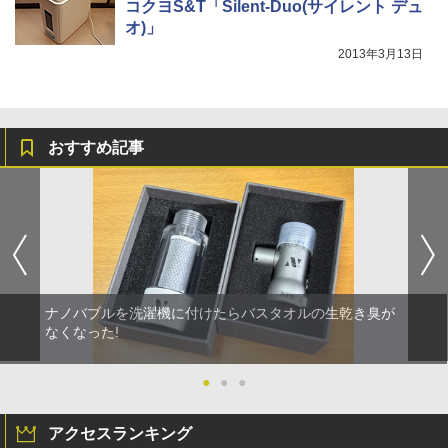
コクヨS&T「Silent-Duo(サイレント デュ
オ)」
2013年3月13日
おすすめ記事
ナノバブルを洗濯機に付けたらバスタオルの生乾き臭が
なくなった!
●
●
●
アクセスランキング