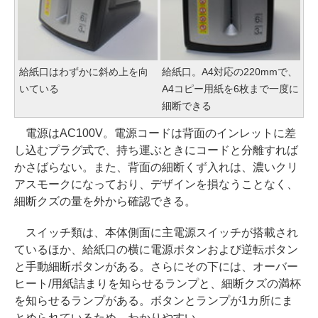
給紙口はわずかに斜め上を向
給紙口。A4対応の220mmで、
いている
A4コピー用紙を6枚まで一度に
細断できる
電源はAC100V。電源コードは背面のインレットに差
し込むプラグ式で、持ち運ぶときにコードと分離すれば
かさばらない。また、背面の細断くず入れは、濃いクリ
アスモークになっており、デザインを損なうことなく、
細断クズの量を外から確認できる。
スイッチ類は、本体側面に主電源スイッチが搭載され
ているほか、給紙口の横に電源ボタンおよび逆転ボタン
と手動細断ボタンがある。さらにその下には、オーバー
ヒート/用紙詰まりを知らせるランプと、細断クズの満杯
を知らせるランプがある。ボタンとランプが1カ所にま
とめられているため、わかりやすい。