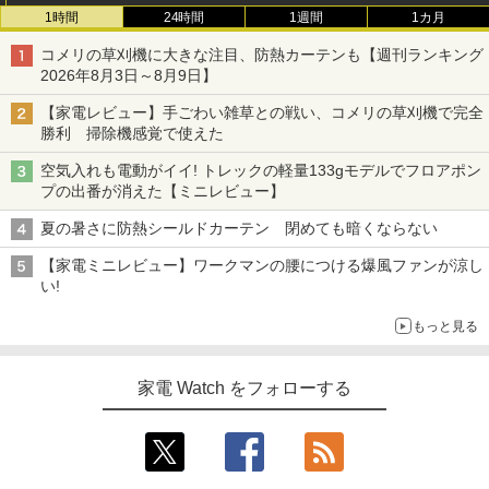
1時間
24時間
1週間
1カ月
コメリの草刈機に大きな注目、防熱カーテンも【週刊ランキング
2026年8月3日～8月9日】
【家電レビュー】手ごわい雑草との戦い、コメリの草刈機で完全
勝利 掃除機感覚で使えた
空気入れも電動がイイ! トレックの軽量133gモデルでフロアポン
プの出番が消えた【ミニレビュー】
夏の暑さに防熱シールドカーテン 閉めても暗くならない
【家電ミニレビュー】ワークマンの腰につける爆風ファンが涼し
い!
もっと見る
家電 Watch をフォローする