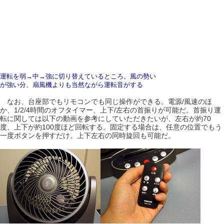
運転を弱→中→強に切り替えているところ。風の勢い
が強い分、扇風機よりも当然ながら運転音がする
なお、台座部でもリモコンでも同じ操作ができる。電源/風速のほ
か、1/2/4時間のオフタイマー、上下/左右の首振りが可能だ。首振り運
転に関しては以下の動画を参考にしていただきたいが、左右が約70
度、上下が約100度ほど回転する。固定する場合は、任意の位置でもう
一度ボタンを押すだけ。上下左右の同時旋回も可能だ。