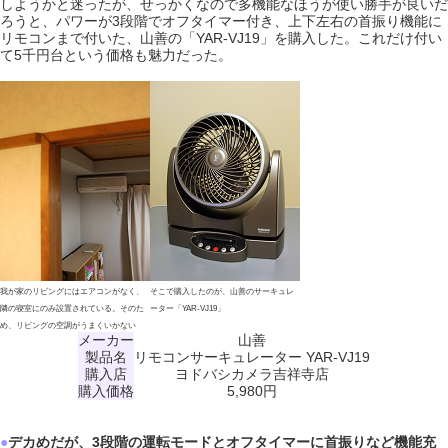
しようかと迷ったが、せっかくなので多機能なほうが使い勝手が良いだ
ろうと、パワーが3段階でオフタイマー付き、上下左右の首振り機能に
リモコンまで付いた、山善の「YAR-VJ19」を購入した。これだけ付い
て5千円台という価格も魅力だった。
我が家のリビングにはエアコンがなく、
そこで購入したのが、山善のサーキュレ
隣の寝室にのみ設置されている。そのた
ーター「YAR-VJ19」
め、リビングの空調がうまくいかない
メーカー
山善
製品名
リモコンサーキュレーター YAR-VJ19
購入店
ヨドバシカメラ吉祥寺店
購入価格
5,980円
●
デカめだが、3段階の運転モードとオフタイマーに首振りなど機能充