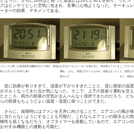
となった。さらに10分ほど経つと温度計は29℃と30℃を割り、リビン
グはヒンヤリとした空気に包まれ、見事に心地よくなった。サーキュレ
ーターの効果、テキメンである。
リビングに置いた温湿度表示機能の付いた時計。室温は
まずはサーキュレーターを使わずに、30分間エアコンを
ここでサーキ
夜だと言うのに31.9℃と暑い
運転。しかし、湿度は下がったものの、温度はまったく
と、温度は1
変わらず
きた。湿度は
逆に効果が有りすぎて、湿度が下がりすぎたことと、逆に寝室の温度
がヌルくなってきた点が気になった。そこで、上下の首振り運転を交え
たところ、両方の部屋の空気がまんべんなく撹拌できたのだろう、どち
らの部屋もちょうどよい温度・湿度に保つことができた。
さらに、就寝時にはファンを天井に向けることで、エアコンの風が体
に当たらないようにすることも可能だ。これならエアコンの寝冷えの危
険性も低くなるだろう。オフタイマーも搭載しているので、エアコンの
おやすみ機能との連動も可能だ。