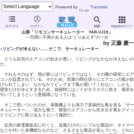
Powered by
Translate
カテゴリ
ログイン
検索
Impressサイト
家電製品ミニレビュー
山善「リモコンサーキュレーター YAR-VJ19」
～空調に不満がある人は“とりあえず”の一台
by 正藤 慶一
●
リビングが冷えない……そこで、サーキュレーター
どうも自宅のエアコンの効きが悪い。リビングがなかなか冷えないの
だ。
それもそのはず、我が家にはリビングではなく、その隣の寝室にエア
コンが設置されている。そのため、部屋の間仕切りにエアコンの風が妨
げられてしまい、なかなかリビングまで風が届いてくれない。しかも、
寝室だけが冷えすぎるため、就寝時にはノドがカラカラに乾き、風邪を
引いてしまうという悪循環になっている。
そこで思いついたのが、扇風機よりも強力で直線的な風を送る「サー
キュレーター」。強力な風で、寝室のエアコンから吹き出す風をグイッ
とリビングに取り込もうという魂胆だ。
近所の家電量販店に行くと、送風だけのシンプルな製品や、タイマー
などが付いた多機能なものなど、さまざまな製品が並んでいた。どれに