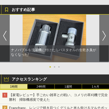
おすすめ記事
ナノバブルを洗濯機に付けたらバスタオルの生乾き臭が
なくなった!
●
●
●
アクセスランキング
1時間
24時間
1週間
1カ月
【家電レビュー】手ごわい雑草との戦い、コメリの草刈機で完全
勝利 掃除機感覚で使えた
Francfranc、レンジで焼き目つくグリルと米も炊けるマルチポッ