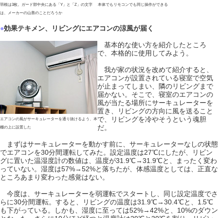
羽根は3枚。ガード部中央にある「Y」と「Z」の文字
本体でもリモコンでも同じ操作ができる
は、メーカーの山善のことだろうか
●
効果テキメン、リビングにエアコンの涼風が届く
基本的な使い方を紹介したところ
で、本格的に使用してみよう。
我が家の状況を改めて紹介すると、
エアコンが設置されている寝室で空気
が止まってしまい、隣のリビングまで
届かない。そこで、寝室のエアコンの
風が当たる場所にサーキュレーターを
置き、リビングの方向に風を送ること
で、リビングを冷やそうという魂胆
エアコンの風がサーキュレーターを通り抜けるよう、本
だ。
棚の上に設置した
まずはサーキュレーターを動かす前に、サーキュレーターなしの状態
でエアコンを30分間運転してみた。設定温度は27℃にしたが、リビン
グに置いた温湿度計の数値は、温度が31.9℃→31.9℃と、まったく変わ
っていない。湿度は57%→52%と落ちたが、体感温度としては、正直な
ところあまり変わった感覚はない。
今度は、サーキュレーターを弱運転でスタートし、同じ設定温度でさ
らに30分間運転。すると、リビングの温度は31.9℃→30.4℃と、1.5℃
も下がっている。しかも、湿度に至っては52%→42%と、10%のダウン