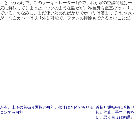
というわけで、このサーキュレーター1台で、我が家の空調問題は一
気に解決してしまった。ウソのような話だが、私自身も正直びっくりし
ている。ちなみに、まだ使い始めたばかりでホコリは溜まってはいない
が、前面カバーは取り外し可能で、ファンの掃除もできるとのことだ。
左右、上下の首振り運転が可能。操作は本体でもリモ
首振り運転中に首振
コンでも可能
転が停止。手で角度
い。悪く言えば融通