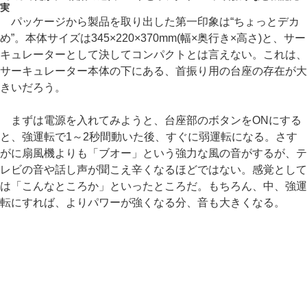
実
パッケージから製品を取り出した第一印象は“ちょっとデカ
め”。本体サイズは345×220×370mm(幅×奥行き×高さ)と、サー
キュレーターとして決してコンパクトとは言えない。これは、
サーキュレーター本体の下にある、首振り用の台座の存在が大
きいだろう。
まずは電源を入れてみようと、台座部のボタンをONにする
と、強運転で1～2秒間動いた後、すぐに弱運転になる。さす
がに扇風機よりも「ブオー」という強力な風の音がするが、テ
レビの音や話し声が聞こえ辛くなるほどではない。感覚として
は「こんなところか」といったところだ。もちろん、中、強運
転にすれば、よりパワーが強くなる分、音も大きくなる。