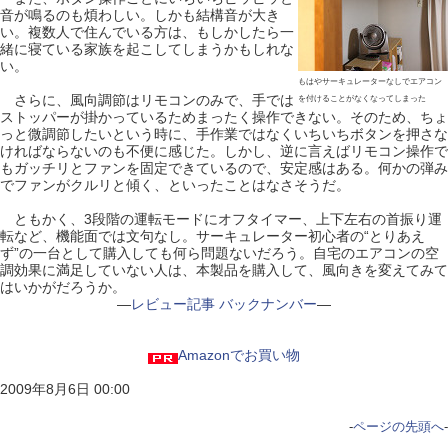
音が鳴るのも煩わしい。しかも結構音が大き
い。複数人で住んでいる方は、もしかしたら一
緒に寝ている家族を起こしてしまうかもしれな
い。
もはやサーキュレーターなしでエアコン
さらに、風向調節はリモコンのみで、手では
を付けることがなくなってしまった
ストッパーが掛かっているためまったく操作できない。そのため、ちょ
っと微調節したいという時に、手作業ではなくいちいちボタンを押さな
ければならないのも不便に感じた。しかし、逆に言えばリモコン操作で
もガッチリとファンを固定できているので、安定感はある。何かの弾み
でファンがクルリと傾く、といったことはなさそうだ。
ともかく、3段階の運転モードにオフタイマー、上下左右の首振り運
転など、機能面では文句なし。サーキュレーター初心者の“とりあえ
ず”の一台として購入しても何ら問題ないだろう。自宅のエアコンの空
調効果に満足していない人は、本製品を購入して、風向きを変えてみて
はいかがだろうか。
―
レビュー記事 バックナンバー
―
Amazonでお買い物
2009年8月6日 00:00
-
ページの先頭へ
-