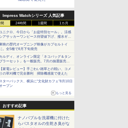
Impress Watchシリーズ 人気記事
時間
24時間
1週間
1カ月
ユニクロ、今日から「お盆特別セール」。涼感
シアサッカーワンピース待望値下げ、撥水ギア
ショーツは1990円に
東映の歴代オープニング映像がカプセルトイ
に。全5種で8月下旬発売
カルディ、オンライン限定「ネコバッグ＆タン
ブラーセット」を一般販売。7月の抽選販売の
当選無効分
【家電レビュー】手ごわい雑草との戦い、コメ
リの草刈機で完全勝利 掃除機感覚で使えた
スターバックス、横浜に“文化財カフェ”8月10日
オープン
もっと見る
おすすめ記事
ナノバブルを洗濯機に付けた
らバスタオルの生乾き臭がな