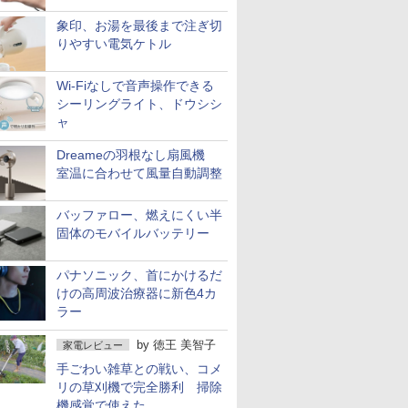
象印、お湯を最後まで注ぎ切
りやすい電気ケトル
Wi-Fiなしで音声操作できる
シーリングライト、ドウシシ
ャ
Dreameの羽根なし扇風機
室温に合わせて風量自動調整
バッファロー、燃えにくい半
固体のモバイルバッテリー
パナソニック、首にかけるだ
けの高周波治療器に新色4カ
ラー
by
徳王 美智子
家電レビュー
手ごわい雑草との戦い、コメ
リの草刈機で完全勝利 掃除
機感覚で使えた