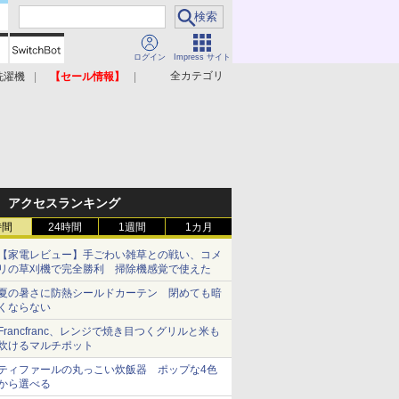
ログイン
Impress サイト
全カテゴリ
洗濯機
【セール情報】
照明器具
美容家電
アクセスランキング
時間
24時間
1週間
1カ月
【家電レビュー】手ごわい雑草との戦い、コメ
リの草刈機で完全勝利 掃除機感覚で使えた
夏の暑さに防熱シールドカーテン 閉めても暗
くならない
Francfranc、レンジで焼き目つくグリルと米も
炊けるマルチポット
ティファールの丸っこい炊飯器 ポップな4色
から選べる