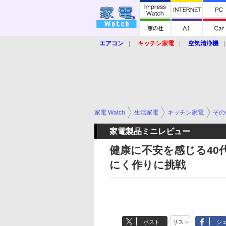
エアコン
キッチン家電
空気清浄機
炊飯器
ロボット掃除機
暖房器具
業界動向
【家電大賞2019】
【e-bi
家電 Watch
生活家電
キッチン家電
その
家電製品ミニレビュー
健康に不安を感じる40
にく作りに挑戦
ポスト
リスト
シ