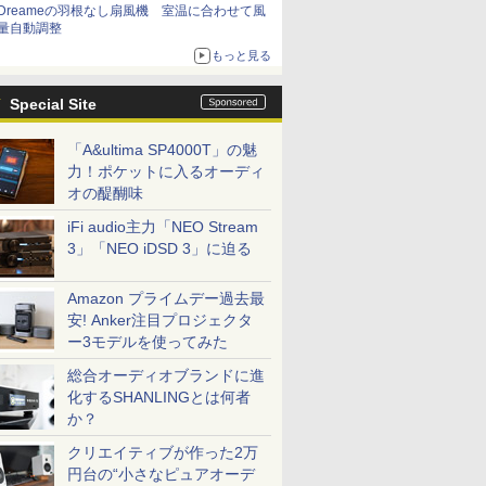
Dreameの羽根なし扇風機 室温に合わせて風
量自動調整
もっと見る
Special Site
「A&ultima SP4000T」の魅
力！ポケットに入るオーディ
オの醍醐味
iFi audio主力「NEO Stream
3」「NEO iDSD 3」に迫る
Amazon プライムデー過去最
安! Anker注目プロジェクタ
ー3モデルを使ってみた
総合オーディオブランドに進
化するSHANLINGとは何者
か？
クリエイティブが作った2万
円台の“小さなピュアオーデ