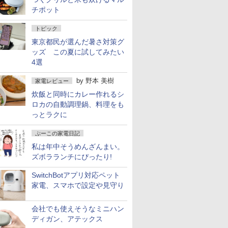
チポット
トピック
東京都民が選んだ暑さ対策グ
ッズ この夏に試してみたい
4選
by
野本 美樹
家電レビュー
炊飯と同時にカレー作れるシ
ロカの自動調理鍋、料理をも
っとラクに
ぷーこの家電日記
私は年中そうめんざんまい。
ズボラランチにぴったり!
SwitchBotアプリ対応ペット
家電、スマホで設定や見守り
会社でも使えそうなミニハン
ディガン、アテックス