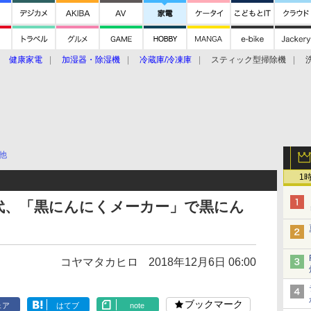
健康家電
加湿器・除湿機
冷蔵庫/冷凍庫
スティック型掃除機
扇風機
オーブン・電子レンジ
スマートハウス
掃除機
家事家電
ke大賞2019】
CES 2020
他
1
代、「黒にんにくメーカー」で黒にん
コヤマタカヒロ
2018年12月6日 06:00
ブックマーク
ェア
はてブ
note