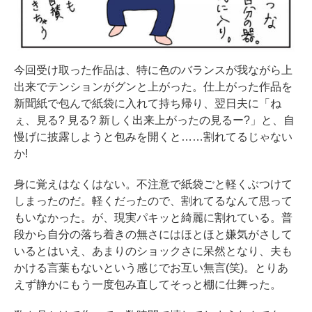
今回受け取った作品は、特に色のバランスが我ながら上
出来でテンションがグンと上がった。仕上がった作品を
新聞紙で包んで紙袋に入れて持ち帰り、翌日夫に「ね
ぇ、見る? 見る? 新しく出来上がったの見るー?」と、自
慢げに披露しようと包みを開くと……割れてるじゃない
か!
身に覚えはなくはない。不注意で紙袋ごと軽くぶつけて
しまったのだ。軽くだったので、割れてるなんて思って
もいなかった。が、現実パキッと綺麗に割れている。普
段から自分の落ち着きの無さにはほとほと嫌気がさして
いるとはいえ、あまりのショックさに呆然となり、夫も
かける言葉もないという感じでお互い無言(笑)。とりあ
えず静かにもう一度包み直してそっと棚に仕舞った。