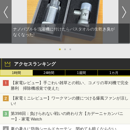
ナノバブルを洗濯機に付けたらバスタオルの生乾き臭が
なくなった!
●
●
●
アクセスランキング
1時間
24時間
1週間
1カ月
【家電レビュー】手ごわい雑草との戦い、コメリの草刈機で完全
勝利 掃除機感覚で使えた
【家電ミニレビュー】ワークマンの腰につける爆風ファンが涼し
い!
第398回：負けられない戦いの終わり方【カデーニャカンパニ
ー】- 家電 Watch
夏の暑さに防熱シールドカーテン 閉めても暗くならない