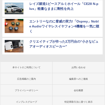
レイズ鍛造1ピースアルミホイール「CE28 N-p
lus」軽量なままに剛性を向上
エントリーなのに脅威の実力!「Osprey」Nobl
e Audioワイヤレスイヤフォン4機種を一気に聴
く
クリエイティブが作った2万円台の“小さなピュ
アオーディオスピーカー”
本サイトのご利用について
お問い合わせ
広告掲載のご案内
編集部へのご連絡
プライバシーポリシー
会社概要
インプレスグループ
特定商取引法に基づく表示