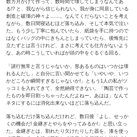
数カ月かけて作って、数時間で壊してしまうなんてあ
る!? と、我ながら信じられない。我が身に同居している
創造と破壊の神々よ……。なんてくだらないことを考え
ながら、数日間寝込むほど落ち込み、そして本気で泣い
た。もう少し丁寧に包んでいたら、紙袋を手に持つので
はなくバッグの中にきちんとしまっていたら、後悔先に
立たずとは言うけれど、まさに考えても仕方がないよう
な、あの時こうしていればが頭の中をぐるぐる回る。
「諸行無常と言うじゃないか。形あるものはいつかは壊
れるんだし」と自分に言い聞かせても「いやいや、いつ
かどころか瞬間すぎるじゃないか!」ともう1人の私がツ
ッコミを入れてきて、全然納得できない。「陶芸で作っ
たものを即日割っちゃったんだよねー。あはは」なんて
ネタにするには消化出来ないほどに落ち込んだ。
落ち込むだけ落ち込んだけれど、数日後「よし、せっか
くの機会だ! 金継ぎとやらをやってみるか!」と思い立っ
た。金継ぎとは、割れたり欠けたりした器を、漆を使っ