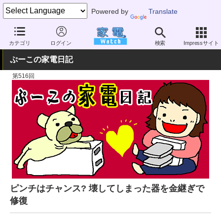
Powered by
Translate
家電 Watch
暮らし
カテゴリ
ログイン
検索
Impressサイト
ぷーこの家電日記
第516回
ピンチはチャンス? 壊してしまった器を金継ぎで
修復