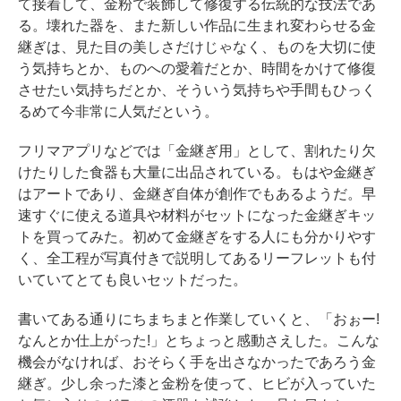
て接着して、金粉で装飾して修復する伝統的な技法であ
る。壊れた器を、また新しい作品に生まれ変わらせる金
継ぎは、見た目の美しさだけじゃなく、ものを大切に使
う気持ちとか、ものへの愛着だとか、時間をかけて修復
させたい気持ちだとか、そういう気持ちや手間もひっく
るめて今非常に人気だという。
フリマアプリなどでは「金継ぎ用」として、割れたり欠
けたりした食器も大量に出品されている。もはや金継ぎ
はアートであり、金継ぎ自体が創作でもあるようだ。早
速すぐに使える道具や材料がセットになった金継ぎキッ
トを買ってみた。初めて金継ぎをする人にも分かりやす
く、全工程が写真付きで説明してあるリーフレットも付
いていてとても良いセットだった。
書いてある通りにちまちまと作業していくと、「おぉー!
なんとか仕上がった!」とちょっと感動さえした。こんな
機会がなければ、おそらく手を出さなかったであろう金
継ぎ。少し余った漆と金粉を使って、ヒビが入っていた