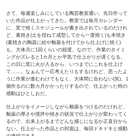
さて、毎週楽しみにしている陶芸教室通い。先日作って
いた作品が仕上がってきた。教室では毎月カレンダー
に、窯で焼くスケジュールが書き出されているのだけれ
ど、素焼き(土を捏ねて成型してから一度焼く)も本焼き
(素焼きの陶器に絵や釉薬を付けてから仕上げに焼く)
も、大体月に1回くらいの頻度。なので、作業のタイミ
ングがズレると1カ月とか平気で仕上がりが遅くなる。
この日に窯に火が入るから、いつまでにこれを仕上げ
て……。なぁんて一応考えたりもするけれど、思ったよ
うに作業が進むわけでもなく、大体間に合わない(笑)。1
個作るのに数カ月かかったりするので、仕上がった時の
感動はひとしおだ。
仕上がりをイメージしながら釉薬をつけるのだけれど、
釉薬の厚さや撹拌や焼きの状況で仕上がりが変わってく
るので、出来上がるまでどんな感じになるか正直分から
ない。仕上がった作品との対面は、毎回ドキドキと感動
の連続である。