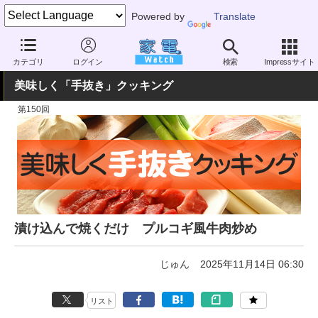
Powered by
Translate
家電 Watch
暮らし
メニュー・食材
料理とコツ
カテゴリ
ログイン
検索
Impressサイト
美味しく「手抜き」クッキング
第150回
漬け込んで焼くだけ プルコギ風牛肉炒め
じゅん
2025年11月14日 06:30
リスト