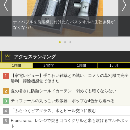
ナノバブルを洗濯機に付けたらバスタオルの生乾き臭が
なくなった!
●
●
●
アクセスランキング
1時間
24時間
1週間
1カ月
【家電レビュー】手ごわい雑草との戦い、コメリの草刈機で完全
勝利 掃除機感覚で使えた
夏の暑さに防熱シールドカーテン 閉めても暗くならない
ティファールの丸っこい炊飯器 ポップな4色から選べる
「ふらつくビアグラス」水とビール交互に飲む
Francfranc、レンジで焼き目つくグリルと米も炊けるマルチポッ
ト