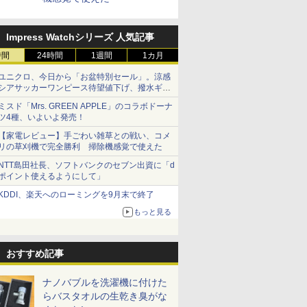
Impress Watchシリーズ 人気記事
時間
24時間
1週間
1カ月
ユニクロ、今日から「お盆特別セール」。涼感
シアサッカーワンピース待望値下げ、撥水ギア
ショーツは1990円に
ミスド「Mrs. GREEN APPLE」のコラボドーナ
ツ4種、いよいよ発売！
【家電レビュー】手ごわい雑草との戦い、コメ
リの草刈機で完全勝利 掃除機感覚で使えた
NTT島田社長、ソフトバンクのセブン出資に「d
ポイント使えるようにして」
KDDI、楽天へのローミングを9月末で終了
もっと見る
おすすめ記事
ナノバブルを洗濯機に付けた
らバスタオルの生乾き臭がな