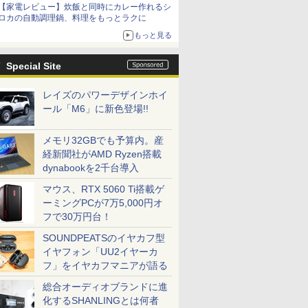
【家電レビュー】炊飯と同時にカレー作れるシ
ロカの自動調理鍋、料理をもっとラクに
もっと見る
Special Site
レイズのパワーデザインホイ
ール「M6」に新色登場!!
メモリ32GBでも予算内。産
経新聞社がAMD Ryzen搭載
dynabookを2千台導入
マウス、RTX 5060 Ti搭載ゲ
ーミングPCが7万5,000円オ
フで30万円台！
SOUNDPEATSのイヤカフ型
イヤフォン「UU2イヤーカ
フ」をイヤカフマニアが語る
総合オーディオブランドに進
化するSHANLINGとは何者