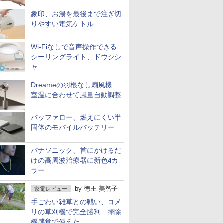
象印、お湯を最後まで注ぎ切
りやすい電気ケトル
Wi-Fiなしで音声操作できる
シーリングライト、ドウシシ
ャ
Dreameの羽根なし扇風機
室温に合わせて風量自動調整
バッファロー、燃えにくい半
固体のモバイルバッテリー
パナソニック、首にかけるだ
けの高周波治療器に新色4カ
ラー
by
徳王 美智子
家電レビュー
手ごわい雑草との戦い、コメ
リの草刈機で完全勝利 掃除
機感覚で使えた