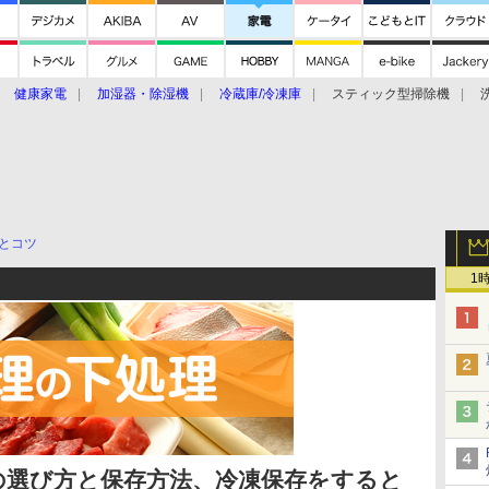
健康家電
加湿器・除湿機
冷蔵庫/冷凍庫
スティック型掃除機
扇風機
オーブン・電子レンジ
スマートハウス
掃除機
家事家電
ke大賞2019】
CES 2020
とコツ
1
の選び方と保存方法、冷凍保存をすると