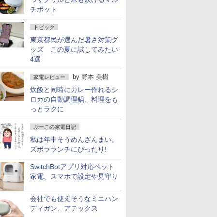
チポット
トピック
東京都民が選んだ暑さ対策グ
ッズ この夏に試してみたい
4選
by
野本 美樹
家電レビュー
炊飯と同時にカレー作れるシ
ロカの自動調理鍋、料理をも
っとラクに
ぷーこの家電日記
私は年中そうめんざんまい。
ズボラランチにぴったり!
SwitchBotアプリ対応ペット
家電、スマホで設定や見守り
会社でも使えそうなミニハン
ディガン、アテックス