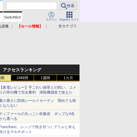
ログイン
Impress サイト
全カテゴリ
洗濯機
【セール情報】
照明器具
美容家電
アクセスランキング
時間
24時間
1週間
1カ月
【家電レビュー】手ごわい雑草との戦い、コメ
リの草刈機で完全勝利 掃除機感覚で使えた
夏の暑さに防熱シールドカーテン 閉めても暗
くならない
ティファールの丸っこい炊飯器 ポップな4色
から選べる
Francfranc、レンジで焼き目つくグリルと米も
炊けるマルチポット