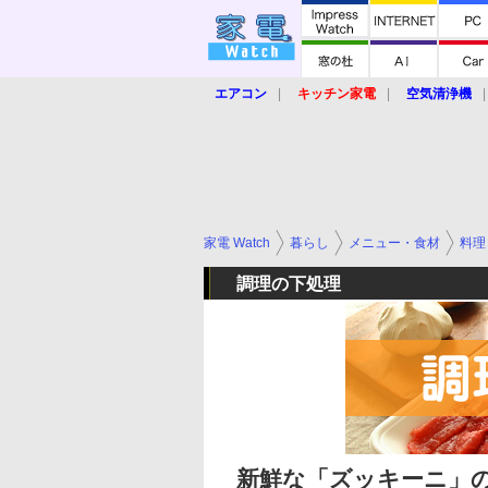
エアコン
キッチン家電
空気清浄機
炊飯器
ロボット掃除機
暖房器具
業界動向
【家電大賞2019】
【e-bi
家電 Watch
暮らし
メニュー・食材
料理
調理の下処理
新鮮な「ズッキーニ」