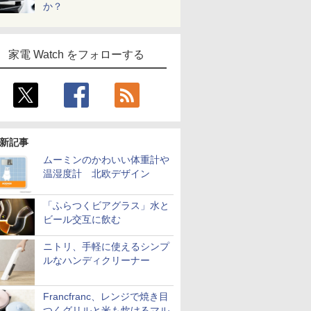
か？
家電 Watch をフォローする
新記事
ムーミンのかわいい体重計や
温湿度計 北欧デザイン
「ふらつくビアグラス」水と
ビール交互に飲む
ニトリ、手軽に使えるシンプ
ルなハンディクリーナー
Francfranc、レンジで焼き目
つくグリルと米も炊けるマル