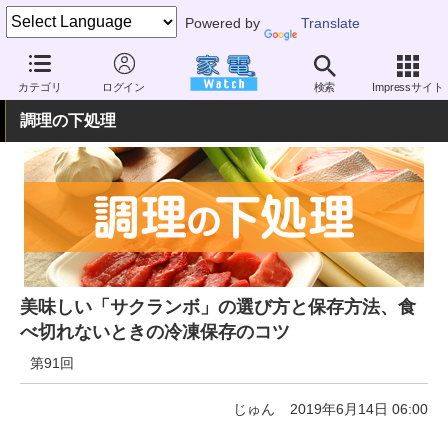
Powered by
Translate
家電 Watch
暮らし
メニュー・食材
料理とコツ
カテゴリ
ログイン
検索
Impressサイト
調理の下処理
美味しい「サクランボ」の選び方と保存方法、食
べ切れないときの冷凍保存のコツ
第91回
じゅん
2019年6月14日 06:00