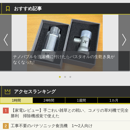
おすすめ記事
ナノバブルを洗濯機に付けたらバスタオルの生乾き臭が
なくなった!
●
●
●
アクセスランキング
1時間
24時間
1週間
1カ月
【家電レビュー】手ごわい雑草との戦い、コメリの草刈機で完全
勝利 掃除機感覚で使えた
工事不要のパナソニック食洗機 1〜2人向け