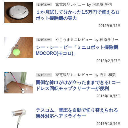
家電製品レビュー
by
河原塚 英信
レビュー
１か月試して分かった1.5万円で買えるロ
ボット掃除機の実力
2015年6月2日
やじうまミニレビュー
by
神原サリー
レビュー
シー・シー・ピー「ミニロボット掃除機
MOCORO(モコロ)」
2013年2月27日
家電製品ミニレビュー
by
石井 和美
レビュー
面倒な雑巾がけが立ったままできる! コー
ドレス回転モップクリーナーが便利
2015年10月6日
テスコム、電圧を自動で切り替えられる
海外対応ヘアドライヤー
2017年10月6日