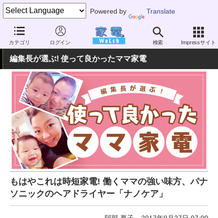
Powered by
Translate
家電 Watch
ヘルスケア
美容家電
ドライヤー
カテゴリ
ログイン
検索
Impressサイト
編集長が選ぶ! 使って良かったママ家電
もはやこれは時短家電! 働くママの強い味方、パナ
ソニックのヘアドライヤー「ナノケア」