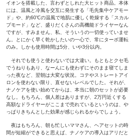
イオンを搭載した、言わずとしれた大ヒット商品。本体
には、温風と冷風を交互に発生する「毛先集中ケアモー
ド」や、約60℃の温風で地肌に優しく乾燥する「スカル
プモード」など、盛りだくさんの高機能ドライヤーなん
ですが、すみません、私、そういうの一切使っていませ
ん。とにかく早く乾かしたいの一心で、常にターボ運転
のみ。しかも使用時間は5分、いや3分以内。
それでも使うと使わないでは大違い。もともとクセ毛
でうねりもあり、なーんにも使わずにそのまま寝てしま
った夜など、翌朝は大変な状況。コテやストレートアイ
ロンを使わない限り、直せないレベルでした。それが、
ナノケアを使い始めてからは、本当に朝のセットが必要
なし。もちろん、個人差はありますが、2万円近くする
高額なドライヤーがここまで売れているというのは、や
っぱりきちんとした効果が感じられるからでしょう。
夜はもちろん、朝も忙しいママさん、ヘアセットの時
間が短縮ができると思えば、ナノケアの導入はアリだと