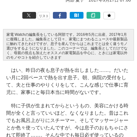
阿部 夏子
2017年9月27日 07:00
リスト
家電 Watchの編集長をしている阿部です。2016年5月に出産、2017年1月
に復職しました。編集長として日々、家電にまつわるニュースや最新製品
に触れてきたわけですが、息子を産んでからはこれまでとは全く違うモノ
選びをするようになりました。このコーナーでは、編集長としてだけでな
く、母親の視点も加えたオススメの家電製品を中心に、ときには家電以外
のモノやコトを紹介していきます
はい、昨日の夜も息子が熱を出しました……。だいた
い月に2回ペースで熱を出す息子。朝、病院の受付をし
て、夫と仕事のやりくりをして。こんな感じで仕事に育
児に、家事にと毎日本当に時間がないです。
特に子供が生まれてからというもの、美容にかける時
間が全くと言っていいほど、なくなりました。昔はこれ
でもお風呂上がりにスチーマー、そしてマッサージャー
とか色々使っていたんですが、今は息子のおもちゃにさ
れて即終了……。そんな中でも毎日必ず使っているの