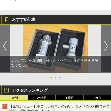
おすすめ記事
ナノバブルを洗濯機に付けたらバスタオルの生乾き臭が
なくなった!
●
●
●
アクセスランキング
1時間
24時間
1週間
1カ月
【家電レビュー】手ごわい雑草との戦い、コメリの草刈機で完全
勝利 掃除機感覚で使えた