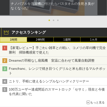
ナノバブルを洗濯機に付けたらバスタオルの生乾き臭が
なくなった!
●
●
●
アクセスランキング
1時間
24時間
1週間
1カ月
【家電レビュー】手ごわい雑草との戦い、コメリの草刈機で完全
勝利 掃除機感覚で使えた
Dreameの羽根なし扇風機 室温に合わせて風量自動調整
Francfranc、レンジで焼き目つくグリルと米も炊けるマルチポッ
ト
ニトリ、手軽に使えるシンプルなハンディクリーナー
100万ユーザー達成間近のスマートロック「セサミ」現在と今後
を代表に聞いた
もっと見る