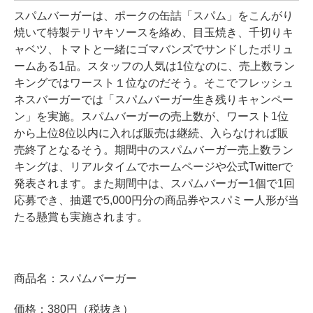
スパムバーガーは、ポークの缶詰「スパム」をこんがり
焼いて特製テリヤキソースを絡め、目玉焼き、千切りキ
ャベツ、トマトと一緒にゴマバンズでサンドしたボリュ
ームある1品。スタッフの人気は1位なのに、売上数ラン
キングではワースト１位なのだそう。そこでフレッシュ
ネスバーガーでは「スパムバーガー生き残りキャンペー
ン」を実施。スパムバーガーの売上数が、ワースト1位
から上位8位以内に入れば販売は継続、入らなければ販
売終了となるそう。期間中のスパムバーガー売上数ラン
キングは、リアルタイムでホームページや公式Twitterで
発表されます。また期間中は、スパムバーガー1個で1回
応募でき、抽選で5,000円分の商品券やスパミー人形が当
たる懸賞も実施されます。
商品名：スパムバーガー
価格：380円（税抜き）