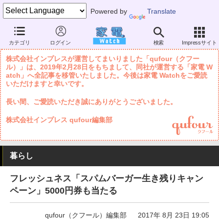
Powered by
Translate
家電 Watch
暮らし
レストラン・出前
ファストフード
カテゴリ
ログイン
検索
Impressサイト
株式会社インプレスが運営してまいりました「qufour（クフー
ル）」は、2019年2月28日をもちまして、同社が運営する「家電 W
atch」へ全記事を移管いたしました。今後は家電 Watchをご愛読
いただけますと幸いです。
長い間、ご愛読いただき誠にありがとうございました。
株式会社インプレス qufour編集部
暮らし
フレッシュネス「スパムバーガー生き残りキャン
ペーン」5000円券も当たる
qufour（クフール）編集部
2017年 8月 23日 19:05