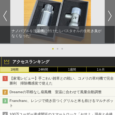
ナノバブルを洗濯機に付けたらバスタオルの生乾き臭が
なくなった!
●
●
●
アクセスランキング
1時間
24時間
1週間
1カ月
【家電レビュー】手ごわい雑草との戦い、コメリの草刈機で完全
勝利 掃除機感覚で使えた
Dreameの羽根なし扇風機 室温に合わせて風量自動調整
Francfranc、レンジで焼き目つくグリルと米も炊けるマルチポッ
ト
100万ユーザー達成間近のスマートロック「セサミ」現在と今後