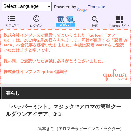
Powered by
Translate
家電 Watch
暮らし
健康・人間関係
健康・病気
カテゴリ
ログイン
検索
Impressサイト
株式会社インプレスが運営してまいりました「qufour（クフー
ル）」は、2019年2月28日をもちまして、同社が運営する「家電 W
atch」へ全記事を移管いたしました。今後は家電 Watchをご愛読
いただけますと幸いです。
長い間、ご愛読いただき誠にありがとうございました。
株式会社インプレス qufour編集部
暮らし
「ペッパーミント」マジック!?アロマの簡単クー
ルダウンアイデア、3つ
宮本きこ（アロマテラピーインストラクター）