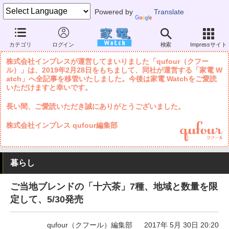
Powered by
Translate
家電 Watch
暮らし
メニュー・食材
飲料
カテゴリ
ログイン
検索
Impressサイト
株式会社インプレスが運営してまいりました「qufour（クフー
ル）」は、2019年2月28日をもちまして、同社が運営する「家電 W
atch」へ全記事を移管いたしました。今後は家電 Watchをご愛読
いただけますと幸いです。
長い間、ご愛読いただき誠にありがとうございました。
株式会社インプレス qufour編集部
暮らし
ご当地ブレンドの「十六茶」7種、地域と数量を限
定して、5/30発売
qufour（クフール）編集部
2017年 5月 30日 20:20