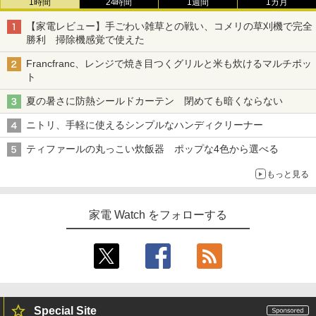
1時間
24時間
1週間
1カ月
【家電レビュー】手ごわい雑草との戦い、コメリの草刈機で完全
勝利 掃除機感覚で使えた
Francfranc、レンジで焼き目つくグリルと米も炊けるマルチポッ
ト
夏の暑さに防熱シールドカーテン 閉めても暗くならない
ニトリ、手軽に使えるシンプルなハンディクリーナー
ティファールの丸っこい炊飯器 ポップな4色から選べる
もっと見る
家電 Watch をフォローする
Special Site