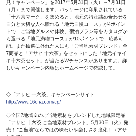
見！キャンペーン」を2017年5月31日（火）～7月31日
（月）まで開催します。パッケージに印刷されている
「十六茶マーク」を集めると、地元の特産詰め合わせを
自分と大切な人へ贈れる「地元自慢コース」が4ポイン
トで、ご当地グルメや体験、宿泊プラン等をカタログか
ら選べる「地元満喫コース」が10ポイントで、応募可
能。また抽選に外れた人にも「ご当地素材ブレンド」全
7商品と「アサヒ 十六茶」をセットにした「地元イキイ
キ十六茶セット」が当たるWチャンスがありますよ。詳
しいキャンペーン内容はホームページで確認して。
◇「アサヒ 十六茶」キャンペーンサイト
http://www.16cha.com/cp/
◇全国7地域※のご当地素材をブレンドした地域限定品
「アサヒ 十六茶 ご当地素材ブレンド」5月30日（火）発
売！ “ご当地”ならではの味わいや楽しさを強化！（アサ