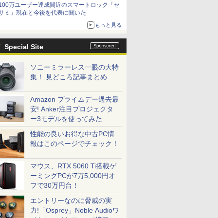
100万ユーザー達成間近のスマートロック「セ
サミ」現在と今後を代表に聞いた
もっと見る
Special Site
ソニーミラーレス一眼の大特
集！ 見どころ記事まとめ
Amazon プライムデー過去最
安! Anker注目プロジェクタ
ー3モデルを使ってみた
性能の良いお得な中古PC情
報はこのページでチェック！
マウス、RTX 5060 Ti搭載ゲ
ーミングPCが7万5,000円オ
フで30万円台！
エントリーなのに脅威の実
力!「Osprey」Noble Audioワ