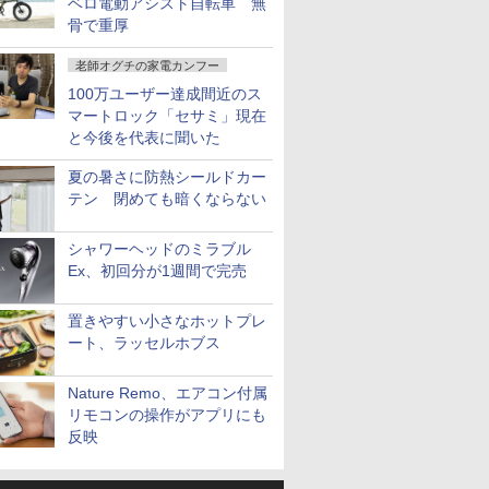
ベロ電動アシスト自転車 無
骨で重厚
老師オグチの家電カンフー
100万ユーザー達成間近のス
マートロック「セサミ」現在
と今後を代表に聞いた
夏の暑さに防熱シールドカー
テン 閉めても暗くならない
シャワーヘッドのミラブル
Ex、初回分が1週間で完売
置きやすい小さなホットプレ
ート、ラッセルホブス
Nature Remo、エアコン付属
リモコンの操作がアプリにも
反映