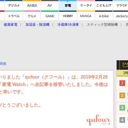
健康家電
加湿器・除湿機
冷蔵庫/冷凍庫
スティック型掃除機
扇風機
オーブン・電子レンジ
スマートハウス
掃除機
家事家電
ke大賞2019】
CES 2020
関係
1
ました「qufour（クフール）」は、2019年2月28
家電 Watch」へ全記事を移管いたしました。今後は
すと幸いです。
がとうございました。