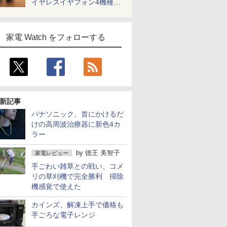
イヤレスイヤフォン4機種を
一気に聴く
家電 Watch をフォローする
新記事
パナソニック、首にかけるだ
けの高周波治療器に新色4カ
ラー
by
徳王 美智子
家電レビュー
手ごわい雑草との戦い、コメ
リの草刈機で完全勝利 掃除
機感覚で使えた
カインズ、解凍上手で価格も
手ごろな電子レンジ