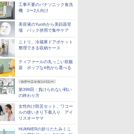
工事不要のパナソニック食洗
機 1〜2人向け
美容液のYunthから美顔器登
場 パック併用で集中ケア
ニトリ、冷蔵庫ドアポケット
整理できる収納ケース
ティファールの丸っこい炊飯
器 ポップな4色から選べる
カデーニャカンパニー
第398回：負けられない戦い
の終わり方
女性向け防災セット、ワコー
ルの使いきり下着入り アイ
リスオーヤマ
HUMMERの折りたたみミニ