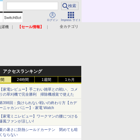
ログイン
Impress サイト
全カテゴリ
洗濯機
【セール情報】
照明器具
美容家電
アクセスランキング
時間
24時間
1週間
1カ月
【家電レビュー】手ごわい雑草との戦い、コメ
リの草刈機で完全勝利 掃除機感覚で使えた
第398回：負けられない戦いの終わり方【カデ
ーニャカンパニー】- 家電 Watch
【家電ミニレビュー】ワークマンの腰につける
爆風ファンが涼しい!
夏の暑さに防熱シールドカーテン 閉めても暗
くならない