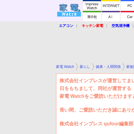
エアコン
キッチン家電
空気清浄機
炊飯器
ロボット掃除機
暖房器具
業界動向
【家電大賞2019】
【e-bi
家電 Watch
暮らし
健康・人間関係
家族
株式会社インプレスが運営してまいり
日をもちまして、同社が運営する「
家電 Watchをご愛読いただけま
長い間、ご愛読いただき誠にあり
株式会社インプレス qufour編集部