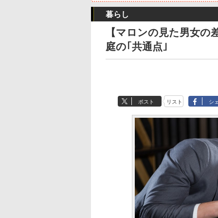
暮らし
【マロンの見た男女の
庭の｢共通点｣
ポスト
リスト
シ