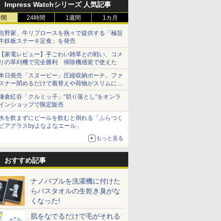
Impress Watchシリーズ 人気記事
時間
24時間
1週間
1カ月
吉野家、牛リブロースを熱々で提供する「極旨
牛鉄板ステーキ定食」を発売
【家電レビュー】手ごわい雑草との戦い、コメ
リの草刈機で完全勝利 掃除機感覚で使えた
本日発売「スヌーピー」圧縮収納ポーチ。ファ
スナー閉めるだけで着替えや荷物がスリムにま
とまる
鎌倉紅谷「クルミッ子」“切り落とし”をオンラ
インショップで限定販売
水を飲まずにビールを飲むと倒れる「ふらつく
ビアグラスbyよなよなエール」
もっと見る
おすすめ記事
ナノバブルを洗濯機に付けた
らバスタオルの生乾き臭がな
くなった!
肌をなでるだけで毛がそれる