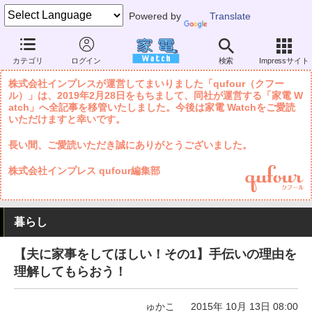
Powered by
Translate
家電 Watch
暮らし
健康・人間関係
恋愛・結婚
カテゴリ
ログイン
検索
Impressサイト
株式会社インプレスが運営してまいりました「qufour（クフー
ル）」は、2019年2月28日をもちまして、同社が運営する「家電 W
atch」へ全記事を移管いたしました。今後は家電 Watchをご愛読
いただけますと幸いです。
長い間、ご愛読いただき誠にありがとうございました。
株式会社インプレス qufour編集部
暮らし
【夫に家事をしてほしい！その1】手伝いの理由を
理解してもらおう！
ゅかこ
2015年 10月 13日 08:00