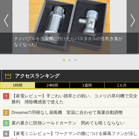
ナノバブルを洗濯機に付けたらバスタオルの生乾き臭が
なくなった!
●
●
●
アクセスランキング
1時間
24時間
1週間
1カ月
【家電レビュー】手ごわい雑草との戦い、コメリの草刈機で完全
勝利 掃除機感覚で使えた
Dreameの羽根なし扇風機 室温に合わせて風量自動調整
夏の暑さに防熱シールドカーテン 閉めても暗くならない
【家電ミニレビュー】ワークマンの腰につける爆風ファンが涼し