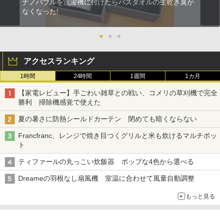
ナノバブルを洗濯機に付けたらバスタオルの生乾き臭が
なくなった!
●
●
●
アクセスランキング
1時間
24時間
1週間
1カ月
【家電レビュー】手ごわい雑草との戦い、コメリの草刈機で完全
勝利 掃除機感覚で使えた
夏の暑さに防熱シールドカーテン 閉めても暗くならない
Francfranc、レンジで焼き目つくグリルと米も炊けるマルチポッ
ト
ティファールの丸っこい炊飯器 ポップな4色から選べる
Dreameの羽根なし扇風機 室温に合わせて風量自動調整
もっと見る