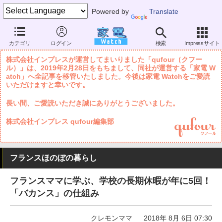
Powered by
Translate
家電 Watch
暮らし
妊娠・子育て
季節・イベント
カテゴリ
ログイン
検索
Impressサイト
株式会社インプレスが運営してまいりました「qufour（クフー
ル）」は、2019年2月28日をもちまして、同社が運営する「家電 W
atch」へ全記事を移管いたしました。今後は家電 Watchをご愛読
いただけますと幸いです。
長い間、ご愛読いただき誠にありがとうございました。
株式会社インプレス qufour編集部
フランスほのぼの暮らし
フランスママに学ぶ、学校の長期休暇が年に5回！
「バカンス」の仕組み
クレモンママ
2018年 8月 6日 07:30