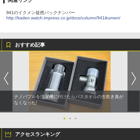
関連リンク
941のイクメン徒然バックナンバー
http://kaden.watch.impress.co.jp/docs/column/941ikumen/
おすすめ記事
ナノバブルを洗濯機に付けたらバスタオルの生乾き臭が
なくなった!
●
●
●
アクセスランキング