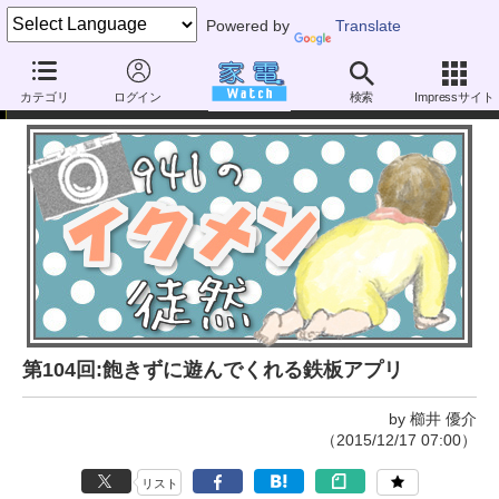
Powered by
Translate
941のイクメン徒然
カテゴリ
ログイン
検索
Impressサイト
第104回:飽きずに遊んでくれる鉄板アプリ
by 櫛井 優介
（2015/12/17 07:00）
リスト