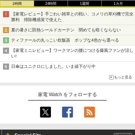
1時間
24時間
1週間
1カ月
【家電レビュー】手ごわい雑草との戦い、コメリの草刈機で完全
勝利 掃除機感覚で使えた
夏の暑さに防熱シールドカーテン 閉めても暗くならない
ティファールの丸っこい炊飯器 ポップな4色から選べる
【家電ミニレビュー】ワークマンの腰につける爆風ファンが涼し
い!
日傘はユニクロにしました。いま値下がり中
もっと見る
家電 Watch をフォローする