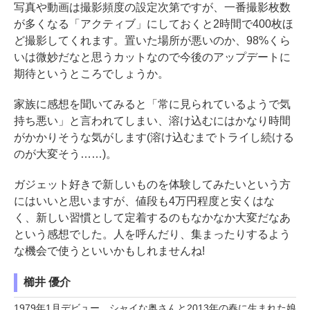
写真や動画は撮影頻度の設定次第ですが、一番撮影枚数
が多くなる「アクティブ」にしておくと2時間で400枚ほ
ど撮影してくれます。置いた場所が悪いのか、98%くら
いは微妙だなと思うカットなので今後のアップデートに
期待というところでしょうか。
家族に感想を聞いてみると「常に見られているようで気
持ち悪い」と言われてしまい、溶け込むにはかなり時間
がかかりそうな気がします(溶け込むまでトライし続ける
のが大変そう……)。
ガジェット好きで新しいものを体験してみたいという方
にはいいと思いますが、値段も4万円程度と安くはな
く、新しい習慣として定着するのもなかなか大変だなあ
という感想でした。人を呼んだり、集まったりするよう
な機会で使うといいかもしれませんね!
櫛井 優介
1979年1月デビュー。シャイな奥さんと2013年の春に生まれた娘