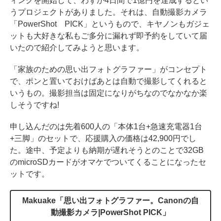
ィングを開始して、わずか4日間で1億円を達成するとい
うプロジェクトがありました。それは、自動撮影カメラ
「PowerShot PICK」というもので、キヤノンもガジェ
ットも大好きな私もご多分に漏れず即予約をしていて届
いたので紹介してみようと思います。
「家族のための思い出フォトグラファー」がコンセプト
で、ポンと置いておけばあとは自動で撮影してくれると
いうもの。撮影担当は固定になりがちなのでなかなか楽
しそうですね!
申し込んだのは先着600人の「本体1台+急速充電器1台
+三脚」のセットで、応援購入の価格は42,900円でし
た。途中、予定よりも納期が遅れそうとのことで32GB
のmicroSDカードがオマケでついてくることになったセ
ットです。
Makuake「思い出フォトグラファー。Canonの自
動撮影カメラ|PowerShot PICK」