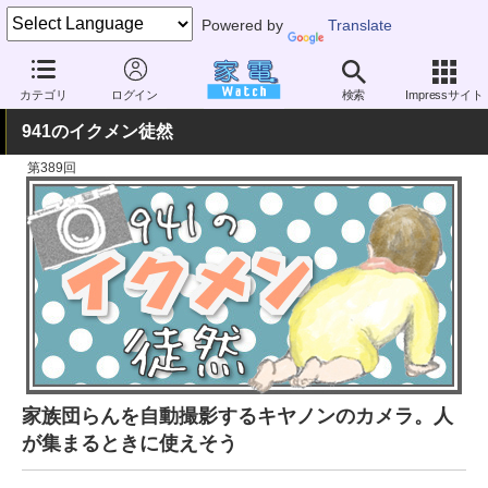
Powered by
Translate
家電 Watch
暮らし
カテゴリ
ログイン
検索
Impressサイト
941のイクメン徒然
第389回
家族団らんを自動撮影するキヤノンのカメラ。人
が集まるときに使えそう