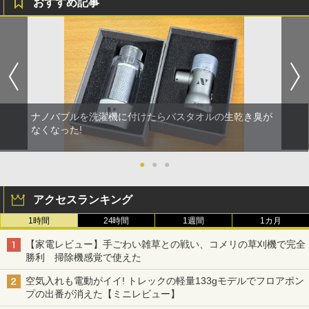
おすすめ記事
ナノバブルを洗濯機に付けたらバスタオルの生乾き臭が
なくなった!
●
●
●
アクセスランキング
1時間
24時間
1週間
1カ月
【家電レビュー】手ごわい雑草との戦い、コメリの草刈機で完全
勝利 掃除機感覚で使えた
空気入れも電動がイイ! トレックの軽量133gモデルでフロアポン
プの出番が消えた【ミニレビュー】