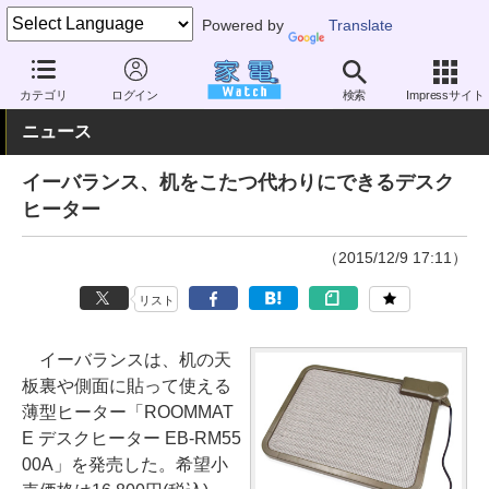
Powered by
Translate
家電 Watch
空調家電
暖房器具
その他
カテゴリ
ログイン
検索
Impressサイト
ニュース
イーバランス、机をこたつ代わりにできるデスク
ヒーター
（2015/12/9 17:11）
リスト
イーバランスは、机の天
板裏や側面に貼って使える
薄型ヒーター「ROOMMAT
E デスクヒーター EB-RM55
00A」を発売した。希望小