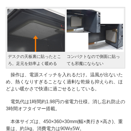
デスクの天板裏に貼ったとこ
コンパクトなので側面に貼っ
ろ。足元を効率よく暖める
ても邪魔にならない
操作は、電源スイッチを入れるだけ。温風が出ないた
め、熱くなりすぎることなく過剰な乾燥も抑えられ、ほ
どよい暖かさで快適に過ごせるとしている。
電気代は1時間約1.98円の省電力仕様。消し忘れ防止の
3時間オフタイマー搭載。
本体サイズは、450×360×30mm(幅×奥行き×高さ)、重
量は、約1kg。消費電力は90W±5W。