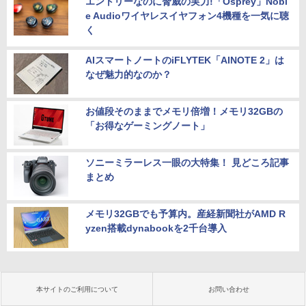
エントリーなのに脅威の実力!「Osprey」Nobl
e Audioワイヤレスイヤフォン4機種を一気に聴
く
AIスマートノートのiFLYTEK「AINOTE 2」は
なぜ魅力的なのか？
お値段そのままでメモリ倍増！メモリ32GBの
「お得なゲーミングノート」
ソニーミラーレス一眼の大特集！ 見どころ記事
まとめ
メモリ32GBでも予算内。産経新聞社がAMD R
yzen搭載dynabookを2千台導入
本サイトのご利用について
お問い合わせ