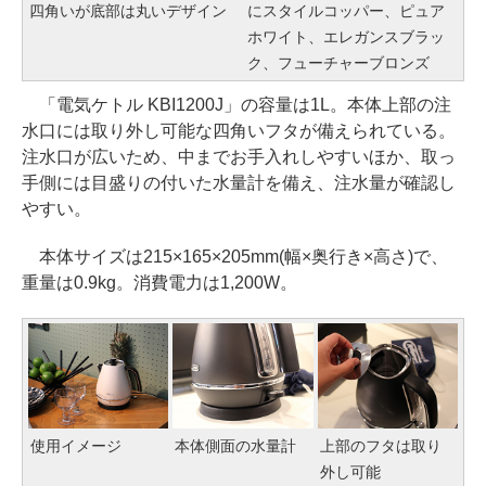
四角いが底部は丸いデザイン
にスタイルコッパー、ピュア
ホワイト、エレガンスブラッ
ク、フューチャーブロンズ
「電気ケトル KBI1200J」の容量は1L。本体上部の注
水口には取り外し可能な四角いフタが備えられている。
注水口が広いため、中までお手入れしやすいほか、取っ
手側には目盛りの付いた水量計を備え、注水量が確認し
やすい。
本体サイズは215×165×205mm(幅×奥行き×高さ)で、
重量は0.9kg。消費電力は1,200W。
使用イメージ
本体側面の水量計
上部のフタは取り
外し可能