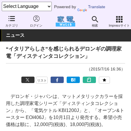
Powered by
Translate
家電 Watch
生活家電
キッチン家電
オーブントースター
カテゴリ
ログイン
検索
Impressサイト
ニュース
“イタリアらしさ”を感じられるデロンギの調理家
電「ディスティンタコレクション」
（2015/7/16 16:36）
リスト
デロンギ・ジャパンは、マットメタリックカラーを採
用した調理家電シリーズ「ディスティンタコレクショ
ン」から、「電気ケトル KBI1200J」と、「オーブン&ト
ースター EOI406J」を10月1日より発売する。希望小売
価格は順に、12,000円(税抜)、18,000円(税抜)。