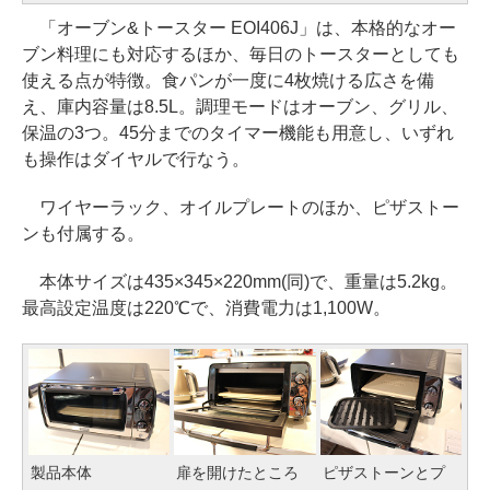
「オーブン&トースター EOI406J」は、本格的なオー
ブン料理にも対応するほか、毎日のトースターとしても
使える点が特徴。食パンが一度に4枚焼ける広さを備
え、庫内容量は8.5L。調理モードはオーブン、グリル、
保温の3つ。45分までのタイマー機能も用意し、いずれ
も操作はダイヤルで行なう。
ワイヤーラック、オイルプレートのほか、ピザストー
ンも付属する。
本体サイズは435×345×220mm(同)で、重量は5.2kg。
最高設定温度は220℃で、消費電力は1,100W。
製品本体
扉を開けたところ
ピザストーンとプ