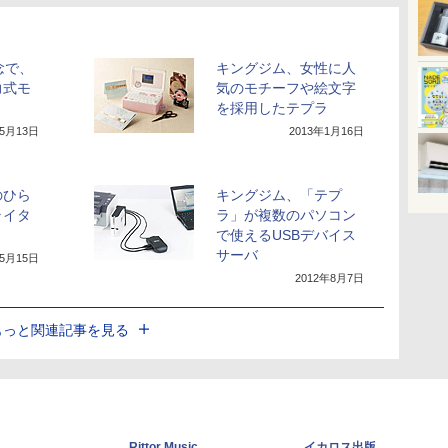
念で、
キングジム、女性に人
力式モ
気のモチーフや絵文字
を採用したテプラ
年5月13日
2013年1月16日
のひら
キングジム、「テプ
ライタ
ラ」が複数のパソコン
で使えるUSBデバイス
サーバ
年5月15日
2012年8月7日
もっと関連記事を見る
Rittor Music
イカロス出版