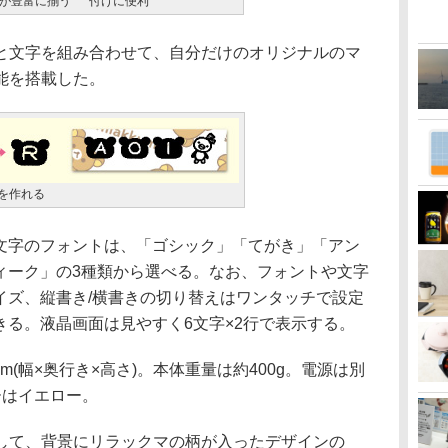
が豊富に揃う
付けに便利
文字を組み合わせて、自分だけのオリジナルのマ
能を搭載した。
を作れる
字のフォントは、「ゴシック」「てがき」「アン
ィーク」の3種類から選べる。なお、フォントや文字
イズ、縦書き/横書きの切り替えはワンタッチで設定
きる。液晶画面は見やすく6文字×2行で表示する。
mm(幅×奥行き×高さ)。本体重量は約400g。電源は別
ーはイエロー。
て、背景にリラックマの柄が入ったデザインの