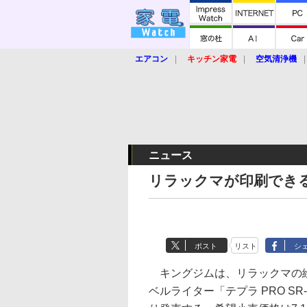
エアコン
キッチン家電
空気清浄機
炊飯器
ロボット掃除機
暖房器具
業界動向
【家電大賞2019】
【e-bi
ニュース
リラックマが印刷できる
ポスト
リスト
シ
キングジムは、リラックマの
ベルライター「テプラ PRO SR-