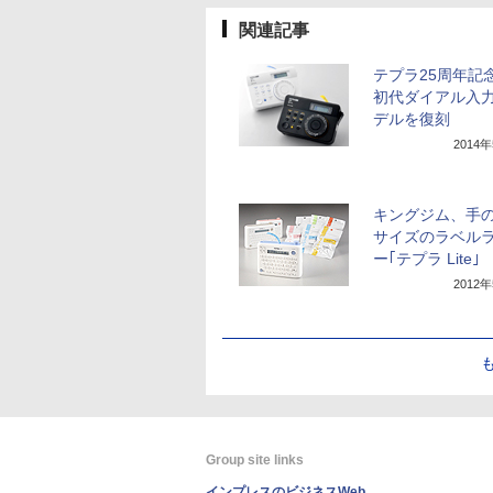
関連記事
テプラ25周年記
初代ダイアル入
デルを復刻
2014
キングジム、手
サイズのラベル
ー｢テプラ Lite｣
2012
Group site links
インプレスのビジネスWeb