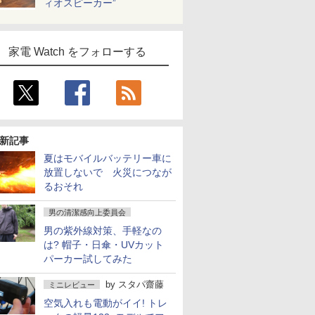
ィオスピーカー”
家電 Watch をフォローする
新記事
夏はモバイルバッテリー車に
放置しないで 火災につなが
るおそれ
男の清潔感向上委員会
男の紫外線対策、手軽なの
は? 帽子・日傘・UVカット
パーカー試してみた
by
スタパ齋藤
ミニレビュー
空気入れも電動がイイ! トレ