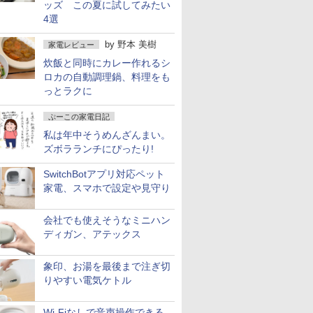
ッズ この夏に試してみたい
4選
by
野本 美樹
家電レビュー
炊飯と同時にカレー作れるシ
ロカの自動調理鍋、料理をも
っとラクに
ぷーこの家電日記
私は年中そうめんざんまい。
ズボラランチにぴったり!
SwitchBotアプリ対応ペット
家電、スマホで設定や見守り
会社でも使えそうなミニハン
ディガン、アテックス
象印、お湯を最後まで注ぎ切
りやすい電気ケトル
Wi-Fiなしで音声操作できる