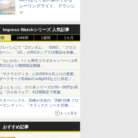
シーリングライト、ドウシシ
ャ
Impress Watchシリーズ 人気記事
時間
24時間
1週間
1カ月
プレバンにて「Zガンダム」「0083」「クロス
ボーン」「UC」のRGガンプラ10製品を対象に
した抽選販売が8月10日11時より実施！
「ちいかわ」×くら寿司コラボキャンペーンが8
月21日より期間限定開催
オリジナルの湯呑みや寿司皿が景品に登場！
「サクラエディタ」に約3年8カ月ぶりの更新、
ダークモード/EditorConfig/IVSなどに対応／複
数の脆弱性に対処したセキュリティアップデー
ほっともっと、のり弁シリーズが30～90円お得
ト
な「のり弁フェア」4日間限定で実施
スターバックス、巨峰が主役の「芳醇 巨峰 フロ
ーズン ティー」「チラックス ソーダ 巨峰」発
売
もっと見る
おすすめ記事