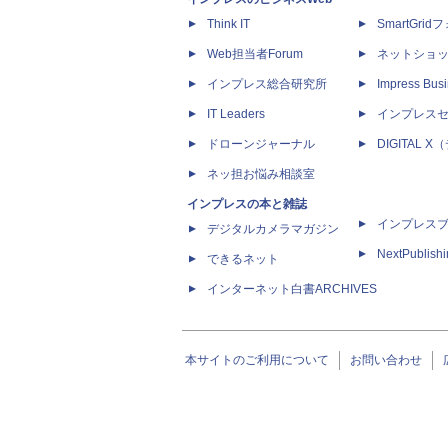
Think IT
SmartGri
Web担当者Forum
ネットショ
インプレス総合研究所
Impress Busi
IT Leaders
インプレス
ドローンジャーナル
DIGITAL
ネッ担お悩み相談室
インプレスの本と雑誌
インプレス
デジタルカメラマガジン
NextPublish
できるネット
インターネット白書ARCHIVES
本サイトのご利用について
お問い合わせ