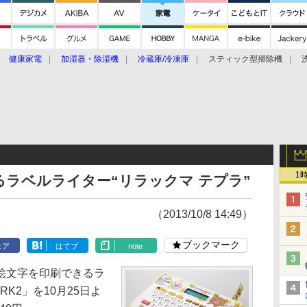
健康家電
加湿器・除湿機
冷蔵庫/冷凍庫
スティック型掃除機
扇風機
オーブン・電子レンジ
スマートハウス
掃除機
家事家電
ke大賞2019】
CES 2020
1
ラベルライター“リラックマ テプラ”
（2013/10/8 14:49）
ブックマーク
ェア
はてブ
note
絵文字を印刷できるラ
RK2」を10月25日よ