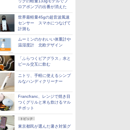
ックの軽量133gモデルでフ
ロアポンプの出番が消えた
世界最軽量45gの超音波風速
センサー スマホにつなげて
計測も
ムーミンのかわいい体重計や
温湿度計 北欧デザイン
「ふらつくビアグラス」水と
ビール交互に飲む
ニトリ、手軽に使えるシンプ
ルなハンディクリーナー
Francfranc、レンジで焼き目
つくグリルと米も炊けるマル
チポット
トピック
東京都民が選んだ暑さ対策グ