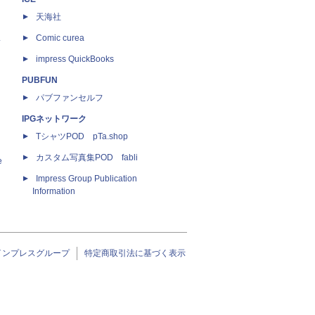
天海社
ス
Comic curea
impress QuickBooks
PUBFUN
パブファンセルフ
IPGネットワーク
TシャツPOD pTa.shop
カスタム写真集POD fabli
e
Impress Group Publication
Information
インプレスグループ
特定商取引法に基づく表示