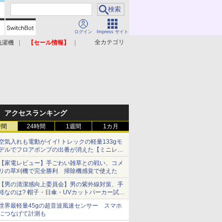
ログイン
Impress サイト
全カテゴリ
洗濯機
【セール情報】
照明器具
美容家電
アクセスランキング
時間
24時間
1週間
1カ月
空気入れも電動がイイ! トレックの軽量133gモ
デルでフロアポンプの出番が消えた【ミニレビ
ュー】
【家電レビュー】手ごわい雑草との戦い、コメ
リの草刈機で完全勝利 掃除機感覚で使えた
【男の清潔感向上委員会】男の紫外線対策、手
軽なのは? 帽子・日傘・UVカットパーカー試し
てみた
世界最軽量45gの超音波風速センサー スマホ
につなげて計測も