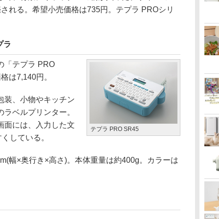
される。希望小売価格は735円。テプラ PROシリ
プラ
「テプラ PRO
は7,140円。
包装、小物やキッチン
のラベルプリンター。
画面には、入力した文
テプラ PRO SR45
すくしている。
mm(幅×奥行き×高さ)。本体重量は約400g。カラーは