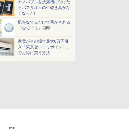
ナノバブルを洗濯機に付けた
らバスタオルの生乾き臭がな
くなった!
肌をなでるだけで毛がそれる
「なでそり」貝印
家電がその場で最大8万円引
き「東京ゼロエミポイント」
でお得に買う方法
ICE