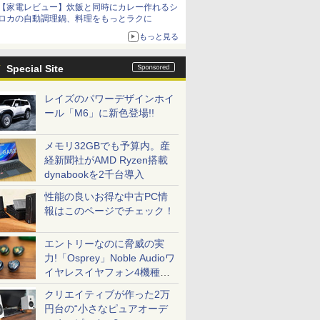
【家電レビュー】炊飯と同時にカレー作れるシ
ロカの自動調理鍋、料理をもっとラクに
もっと見る
Special Site
レイズのパワーデザインホイ
ール「M6」に新色登場!!
メモリ32GBでも予算内。産
経新聞社がAMD Ryzen搭載
dynabookを2千台導入
性能の良いお得な中古PC情
報はこのページでチェック！
エントリーなのに脅威の実
力!「Osprey」Noble Audioワ
イヤレスイヤフォン4機種を
一気に聴く
クリエイティブが作った2万
円台の“小さなピュアオーデ