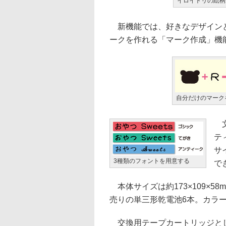
イロイトリの絵柄
新機能では、好きなデザインと
ークを作れる「マーク作成」機
自分だけのマーク
文
テ
サ
3種類のフォントを用意する
で
本体サイズは約173×109×58
売りの単三形乾電池6本。カラ
交換用テープカートリッジとし