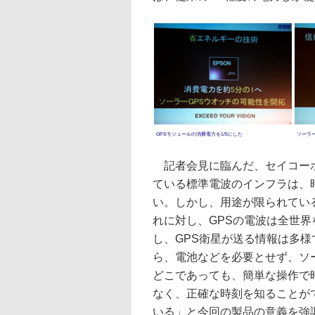
GPSモジュールの消費電力を1/5にした
ソーラ
記者会見に臨んだ、セイコーホ
ている標準電波のインフラは、
い。しかし、用途が限られてい
れに対し、GPSの電波は全世
し、GPS衛星が送る情報は多
ら、電池などを必要とせず、ソ
どこであっても、簡単な操作で
なく、正確な時刻を知ることが
いる」と今回の製品の意義を強