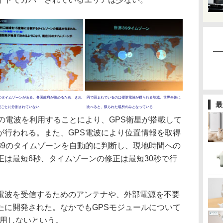
9のタイムゾーンがある。各国政府が決めるため、きれ
円で囲まれているのは標準電波が得られる地域。世界全体に
最
度ごとに分割されていない
比べると、限られた場所のみとなっている
の電波を利用することにより、GPS衛星が搭載して
が行われる。また、GPS電波により位置情報を取得
39のタイムゾーンを自動的に判断し、現地時間への
正は最短6秒、タイムゾーンの修正は最短30秒で行
波を受信するためのアンテナや、外部電源を不要
たに開発された。なかでもGPSモジュールについて
使用しないという。