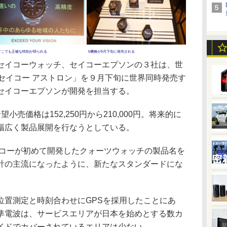
どこでも正確な時刻が得られる
5機種が9月下旬に発売される
イコーウォッチ、セイコーエプソンの３社は、世
セイコー アストロン」を９月下旬に世界同時発売す
セイコーエプソンが開発を担当する。
売価格は152,250円から210,000円。将来的に
幅広く製品展開を行なうとしている。
イコーが初めて開発したクォーツウォッチの製品名を
計の主流になったように、新たなスタンダードにな
置測定と時刻合わせにGPSを採用したことにあ
準電波は、サービスエリアが日本を始めとする数カ
イドでカバーされているエリアは少ない。