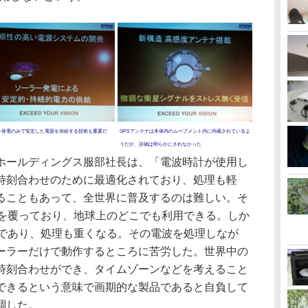
ー発電のみで安定した電源を供給する技術も重要だ
GPSアンテナは本体内のムーブメント内に内蔵されているよ
うだが、詳細は明らかにされなかった
ールディングス服部社長は、「電波時計が使用し
時刻合わせのために最適化されており、処理も軽
ることもあって、全世界に普及するのは難しい。そ
界を覆っており、地球上のどこでも利用できる。しか
様であり、処理も重くなる。その電波を処理しなが
ーラーだけで動作するところに苦労した。世界中の
時刻合わせができ、タイムゾーンなどを考えること
できるという意味で画期的な製品であると自負して
調した。