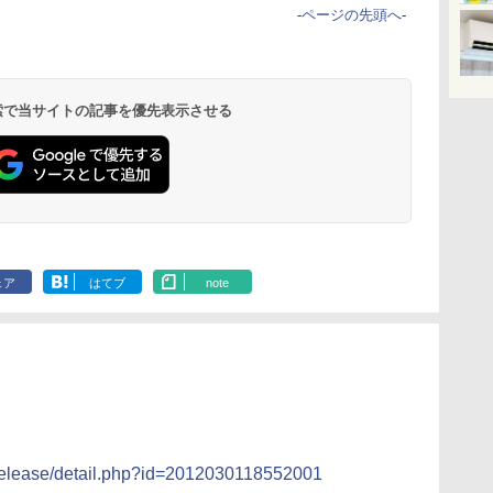
-
ページの先頭へ
-
 検索で当サイトの記事を優先表示させる
ェア
はてブ
note
srelease/detail.php?id=2012030118552001