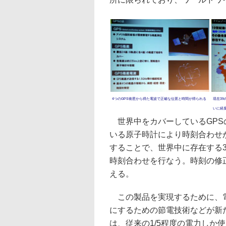
4つのGPS衛星から得た電波で正確な位置と時間が得られる
現在3
いに経
世界中をカバーしているGPS
いる原子時計により時刻合わせ
することで、世界中に存在する
時刻合わせを行なう。時刻の修
える。
この製品を実現するために、電
にするための節電技術などが新
は、従来の1/5程度の電力しか