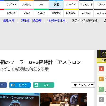
健康家電
加湿器・除湿機
冷蔵庫/冷凍庫
スティック型掃除機
扇風機
オーブン・電子レンジ
スマートハウス
掃除機
家事家電
ke大賞2019】
CES 2020
1
界初のソーラーGPS腕時計「アストロン」
のどこでも現地の時刻を表示
ブックマーク
ェア
はてブ
note