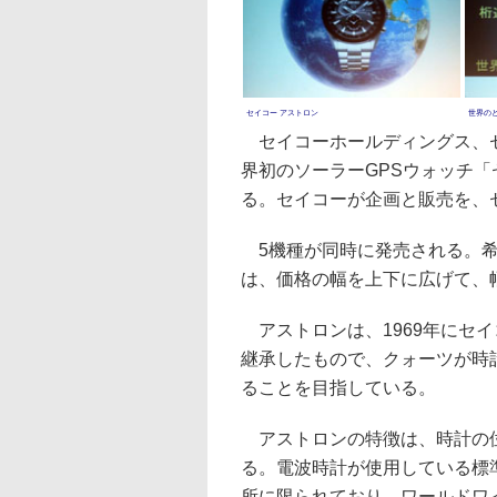
セイコー アストロン
世界の
セイコーホールディングス、セ
界初のソーラーGPSウォッチ「
る。セイコーが企画と販売を、
5機種が同時に発売される。希望小
は、価格の幅を上下に広げて、
アストロンは、1969年にセ
継承したもので、クォーツが時
ることを目指している。
アストロンの特徴は、時計の位
る。電波時計が使用している標
所に限られており、ワールドワ