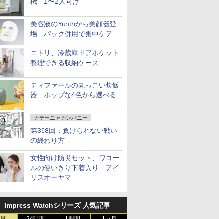
機 1〜2人向け
美容液のYunthから美顔器登
場 パック併用で集中ケア
ニトリ、冷蔵庫ドアポケット
整理できる収納ケース
ティファールの丸っこい炊飯
器 ポップな4色から選べる
カデーニャカンパニー
第398回：負けられない戦い
の終わり方
女性向け防災セット、ワコー
ルの使いきり下着入り アイ
リスオーヤマ
Impress Watchシリーズ 人気記事
時間
24時間
1週間
1カ月