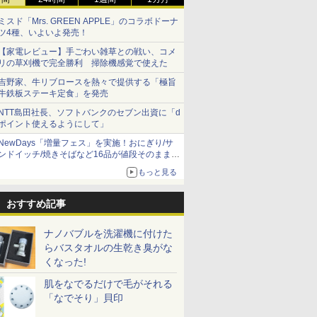
ミスド「Mrs. GREEN APPLE」のコラボドーナ
ツ4種、いよいよ発売！
【家電レビュー】手ごわい雑草との戦い、コメ
リの草刈機で完全勝利 掃除機感覚で使えた
吉野家、牛リブロースを熱々で提供する「極旨
牛鉄板ステーキ定食」を発売
NTT島田社長、ソフトバンクのセブン出資に「d
ポイント使えるようにして」
NewDays「増量フェス」を実施！おにぎり/サ
ンドイッチ/焼きそばなど16品が値段そのままで
ボリュームアップ
もっと見る
おすすめ記事
ナノバブルを洗濯機に付けた
らバスタオルの生乾き臭がな
くなった!
肌をなでるだけで毛がそれる
「なでそり」貝印