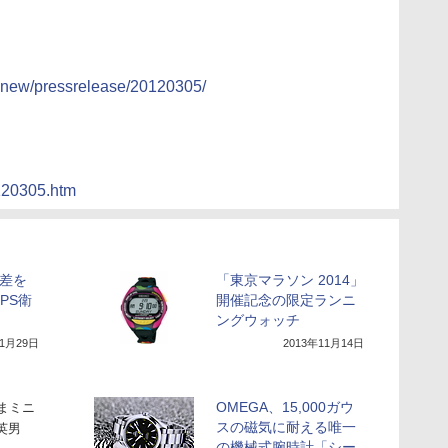
tsnew/pressrelease/20120305/
/120305.htm
誤差を
「東京マラソン 2014」
PS衛
開催記念の限定ランニ
ングウォッチ
年1月29日
2013年11月14日
OMEGA、15,000ガウ
まミニ
スの磁気に耐える唯一
英男
の機械式腕時計「シー