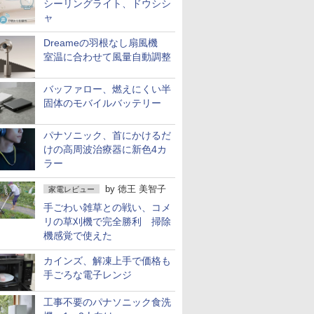
シーリングライト、ドウシシ
ャ
Dreameの羽根なし扇風機
室温に合わせて風量自動調整
バッファロー、燃えにくい半
固体のモバイルバッテリー
パナソニック、首にかけるだ
けの高周波治療器に新色4カ
ラー
by
徳王 美智子
家電レビュー
手ごわい雑草との戦い、コメ
リの草刈機で完全勝利 掃除
機感覚で使えた
カインズ、解凍上手で価格も
手ごろな電子レンジ
工事不要のパナソニック食洗