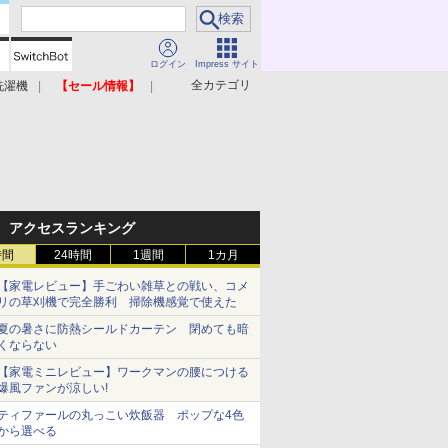
ログイン
Impress サイト
全カテゴリ
洗濯機
【セール情報】
照明器具
美容家電
アクセスランキング
時間
24時間
1週間
1カ月
【家電レビュー】手ごわい雑草との戦い、コメ
リの草刈機で完全勝利 掃除機感覚で使えた
夏の暑さに防熱シールドカーテン 閉めても暗
くならない
【家電ミニレビュー】ワークマンの腰につける
爆風ファンが涼しい!
ティファールの丸っこい炊飯器 ポップな4色
から選べる