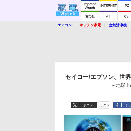
エアコン
キッチン家電
空気清浄機
炊飯器
ロボット掃除機
暖房器具
業界動向
【家電大賞2019】
【e-bi
セイコー/エプソン、世
～地球上
ポスト
リスト
シ