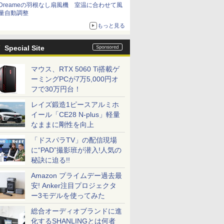
Dreameの羽根なし扇風機 室温に合わせて風
量自動調整
もっと見る
Special Site
マウス、RTX 5060 Ti搭載ゲ
ーミングPCが7万5,000円オ
フで30万円台！
レイズ鍛造1ピースアルミホ
イール「CE28 N-plus」軽量
なままに剛性を向上
「ドスパラTV」の配信現場
に“PAD”撮影班が潜入!人気の
秘訣に迫る!!
Amazon プライムデー過去最
安! Anker注目プロジェクタ
ー3モデルを使ってみた
総合オーディオブランドに進
化するSHANLINGとは何者