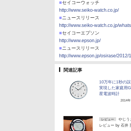
■
セイコーウォッチ
http://www.seiko-watch.co.jp/
■
ニュースリリース
http://www.seiko-watch.co.jp/wha
■
セイコーエプソン
http://www.epson.jp/
■
ニュースリリース
http://www.epson.jp/osirase/2012
関連記事
10万年に1秒の
実現した家庭用G
星電波時計
2014
やじう
レビュー
レビュー
by
石井 