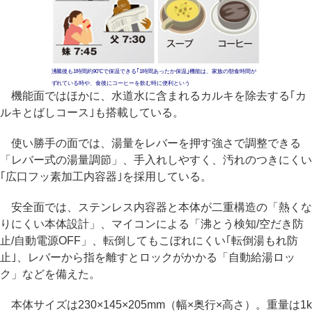
沸騰後も1時間約90℃で保温できる｢1時間あったか保温｣機能は、家族の朝食時間が
ずれている時や、食後にコーヒーを飲む時に便利という
機能面ではほかに、水道水に含まれるカルキを除去する｢カ
ルキとばしコース｣も搭載している。
使い勝手の面では、湯量をレバーを押す強さで調整できる
「レバー式の湯量調節」、手入れしやすく、汚れのつきにくい
｢広口フッ素加工内容器｣を採用している。
安全面では、ステンレス内容器と本体が二重構造の「熱くな
りにくい本体設計」、マイコンによる「沸とう検知/空だき防
止/自動電源OFF」、転倒してもこぼれにくい｢転倒湯もれ防
止｣、レバーから指を離すとロックがかかる「自動給湯ロッ
ク」などを備えた。
本体サイズは230×145×205mm（幅×奥行×高さ）。重量は1k