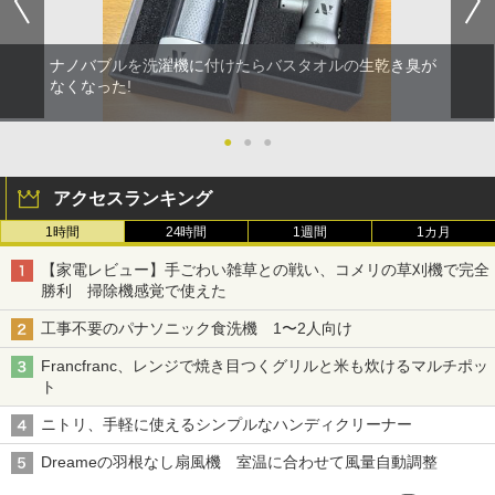
ナノバブルを洗濯機に付けたらバスタオルの生乾き臭が
なくなった!
●
●
●
アクセスランキング
1時間
24時間
1週間
1カ月
【家電レビュー】手ごわい雑草との戦い、コメリの草刈機で完全
勝利 掃除機感覚で使えた
工事不要のパナソニック食洗機 1〜2人向け
Francfranc、レンジで焼き目つくグリルと米も炊けるマルチポッ
ト
ニトリ、手軽に使えるシンプルなハンディクリーナー
Dreameの羽根なし扇風機 室温に合わせて風量自動調整