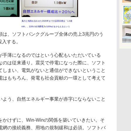
風力と地熱を合わせた2020年までの設置目標は「1.5億
kW」。日本の全消費電力の20%がまかなえるという
は、ソフトバンクグループ全体の売上3兆円のう
投入する。
手薄になるのではという心配もいただいている
なのは従来通り。震災で停電になった際に、ソフト
てしまい、電気がないと通信ができないということ
電はもちろん、発電も社会貢献の一環として考えて
よう、自然エネルギー事業が赤字にならないこと
けずに、Win-Winの関係を築いていきたい。そ
電網の接続義務、用地の規制緩和は必須。ソフトバ