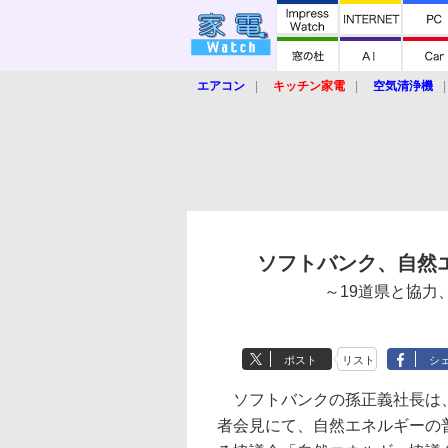
エアコン
キッチン家電
空気清浄機
炊飯器
ロボット掃除機
暖房器具
業界動向
【家電大賞2019】
【e-bi
ソフトバンク、自然
～19道県と協力
ポスト
リスト
シ
ソフトバンクの孫正義社長は、
者会見にて、自然エネルギーの