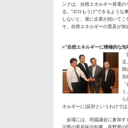
ンクは、自然エネルギー発電の
る。“ボロもうけ”できるよう
しないと、後に企業が続いてこ
そ、自然エネルギーの普及が加速
■
“自然エネルギーに積極的な知
協
玉
岡
宮
「
く
ら
ネルギーに)反対というわけで
会場には、同協議会に参加する
川県の黒岩祐治知事、長野県の