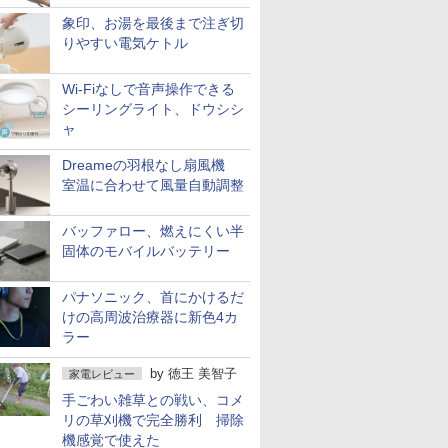
象印、お湯を最後まで注ぎ切
りやすい電気ケトル
Wi-Fiなしで音声操作できる
シーリングライト、ドウシシ
ャ
Dreameの羽根なし扇風機
室温に合わせて風量自動調整
バッファロー、燃えにくい半
固体のモバイルバッテリー
パナソニック、首にかけるだ
けの高周波治療器に新色4カ
ラー
by
徳王 美智子
家電レビュー
手ごわい雑草との戦い、コメ
リの草刈機で完全勝利 掃除
機感覚で使えた