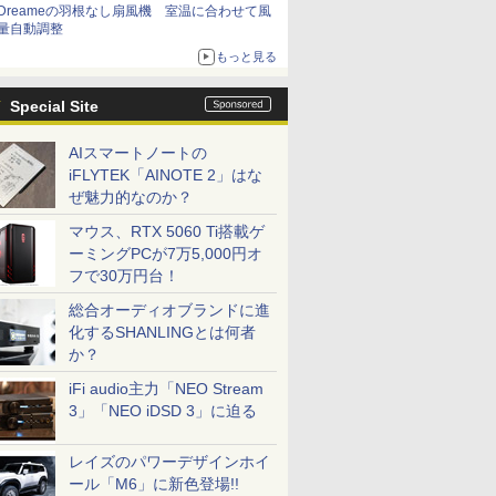
Dreameの羽根なし扇風機 室温に合わせて風
量自動調整
もっと見る
Special Site
AIスマートノートの
iFLYTEK「AINOTE 2」はな
ぜ魅力的なのか？
マウス、RTX 5060 Ti搭載ゲ
ーミングPCが7万5,000円オ
フで30万円台！
総合オーディオブランドに進
化するSHANLINGとは何者
か？
iFi audio主力「NEO Stream
3」「NEO iDSD 3」に迫る
レイズのパワーデザインホイ
ール「M6」に新色登場!!