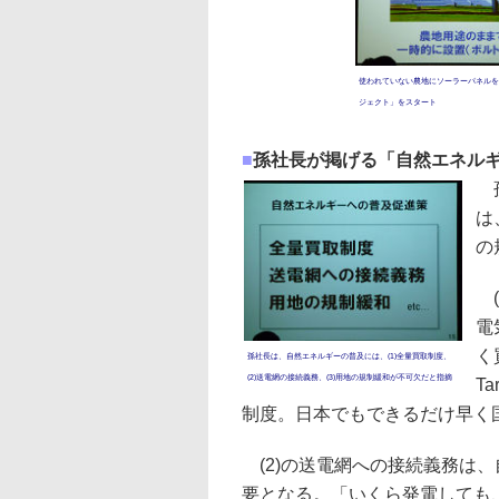
使われていない農地にソーラーパネルを
ジェクト」をスタート
■
孫社長が掲げる「自然エネルギ
孫
は
の
(
電
く
孫社長は、自然エネルギーの普及には、(1)全量買取制度、
(2)送電網の接続義務、(3)用地の規制緩和が不可欠だと指摘
T
制度。日本でもできるだけ早く
(2)の送電網への接続義務は
要となる。「いくら発電しても