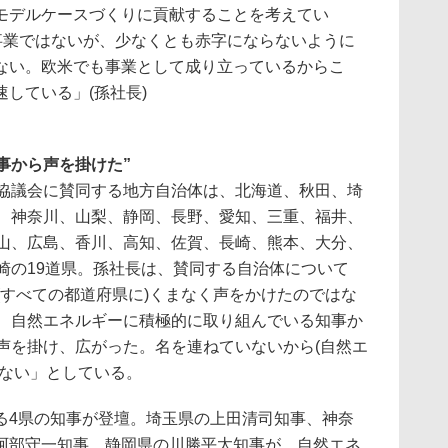
モデルケースづくりに貢献することを考えてい
な事業ではないが、少なくとも赤字にならないように
ない。欧米でも事業として成り立っているからこ
している」(孫社長)
事から声を掛けた”
議会に賛同する地方自治体は、北海道、秋田、埼
、神奈川、山梨、静岡、長野、愛知、三重、福井、
山、広島、香川、高知、佐賀、長崎、熊本、大分、
崎の19道県。孫社長は、賛同する自治体について
(すべての都道府県に)くまなく声をかけたのではな
、自然エネルギーに積極的に取り組んでいる知事か
声を掛け、広がった。名を連ねていないから(自然エ
はない」としている。
4県の知事が登壇。埼玉県の上田清司知事、神奈
阿部守一知事、静岡県の川勝平太知事が、自然エネ