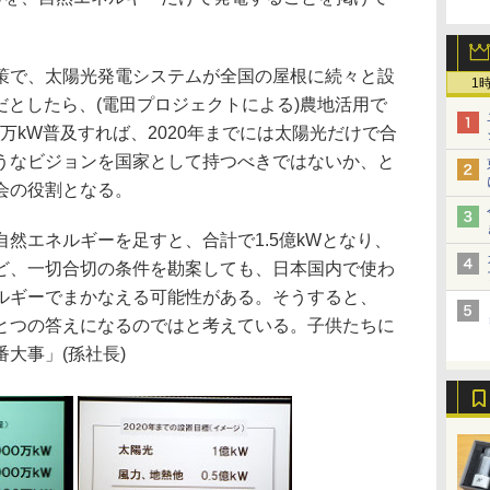
で、太陽光発電システムが全国の屋根に続々と設
1
Wだとしたら、(電田プロジェクトによる)農地活用で
000万kW普及すれば、2020年までには太陽光だけで合
ようなビジョンを国家として持つべきではないか、と
会の役割となる。
然エネルギーを足すと、合計で1.5億kWとなり、
ど、一切合切の条件を勘案しても、日本国内で使わ
ネルギーでまかなえる可能性がある。そうすると、
とつの答えになるのではと考えている。子供たちに
大事」(孫社長)