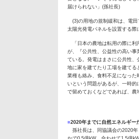
届けられない」(孫社長)
(3)の用地の規制緩和は、電
太陽光発電パネルを設置する際
「日本の農地は転用の際に利
が、『公共性、公益性の高い事
ている。発電はまさに公共性、
地に家を建てたり工場を建てる
業権も絡み、食料不足になった
いという問題があるが、一時的
で留めておくなどであれば、農地
■
2020年までに自然エネルギー
孫社長は、同協議会の2020年
かで0.5億kW、合わせて1.5