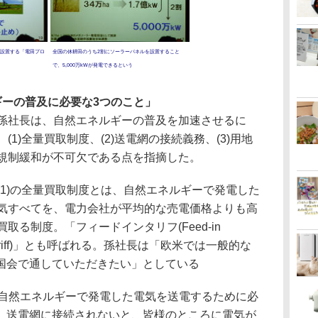
設置する「電田プロ
全国の休耕田のうち2割にソーラーパネルを設置すること
で、5,000万kWが発電できるという
ーの普及に必要な3つのこと」
社長は、自然エネルギーの普及を加速させるに
、(1)全量買取制度、(2)送電網の接続義務、(3)用地
規制緩和が不可欠である点を指摘した。
1)の全量買取制度とは、自然エネルギーで発電した
気すべてを、電力会社が平均的な売電価格よりも高
買取る制度。「フィードインタリフ(Feed-in
ariff)」とも呼ばれる。孫社長は「欧米では一般的な
国会で通していただきたい」としている
、自然エネルギーで発電した電気を送電するために必
、送電網に接続されないと、皆様のところに電気が