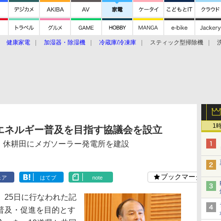
健康家電
加湿器・除湿機
冷蔵庫/冷凍庫
スティック型掃除機
扇風機
オーブン・電子レンジ
スマートハウス
掃除機
家事家電
ke大賞2019】
CES 2020
1
エネルギー普及を目指す協議会を設立
、休耕田にメガソーラー発電所を建設
ブックマーク
ェア
はてブ
note
25日に行なわれた記
普及・促進を目的とす