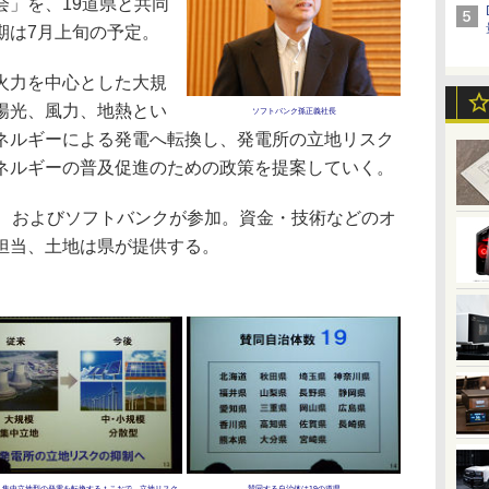
会」を、19道県と共同
期は7月上旬の予定。
火力を中心とした大規
陽光、風力、地熱とい
ソフトバンク孫正義社長
ネルギーによる発電へ転換し、発電所の立地リスク
ネルギーの普及促進のための政策を提案していく。
、およびソフトバンクが参加。資金・技術などのオ
担当、土地は県が提供する。
・集中立地型の発電を転換するｔこおで、立地リスク
賛同する自治体は19の道県