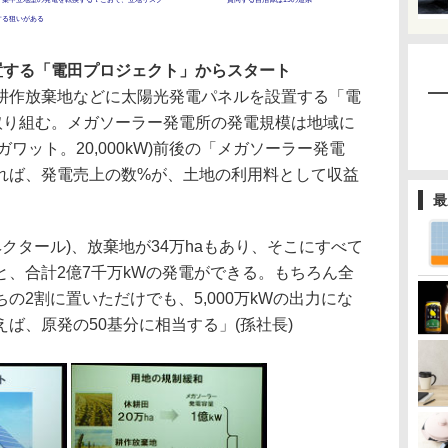
する狙いがある
置する「電田プロジェクト」からスタート
作放棄地などに太陽光発電パネルを設置する「電
に取り組む。メガソーラー発電所の発電規模は地域に
ガワット。20,000kW)前後の「メガソーラー発電
れば、発電売上の数%が、土地の利用料として収益
最
ヘクタール)、放棄地が34万haもあり、そこにすべて
、合計2億7千万kWの発電ができる。もちろん全
の2割に置いただけでも、5,000万kWの出力にな
ば、原発の50基分に相当する」(孫社長)