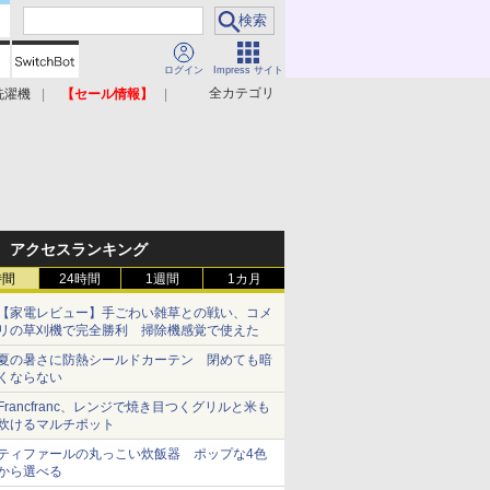
ログイン
Impress サイト
全カテゴリ
洗濯機
【セール情報】
照明器具
美容家電
アクセスランキング
時間
24時間
1週間
1カ月
【家電レビュー】手ごわい雑草との戦い、コメ
リの草刈機で完全勝利 掃除機感覚で使えた
夏の暑さに防熱シールドカーテン 閉めても暗
くならない
Francfranc、レンジで焼き目つくグリルと米も
炊けるマルチポット
ティファールの丸っこい炊飯器 ポップな4色
から選べる