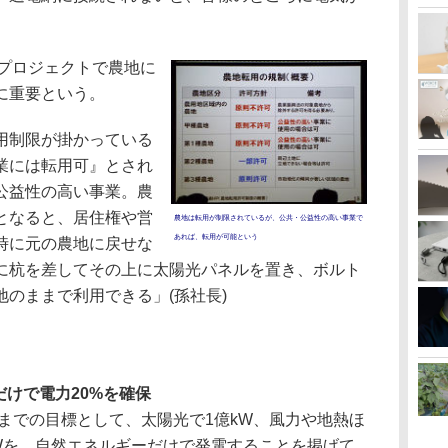
田プロジェクトで農地に
に重要という。
用制限が掛かっている
業には転用可』とされ
公益性の高い事業。農
となると、居住権や営
農地は転用が制限されているが、公共・公益性の高い事業で
あれば、転用が可能という
時に元の農地に戻せな
に杭を差してその上に太陽光パネルを置き、ボルト
のままで利用できる」(孫社長)
だけで電力20%を確保
までの目標として、太陽光で1億kW、風力や地熱ほ
億kWを、自然エネルギーだけで発電することを掲げて