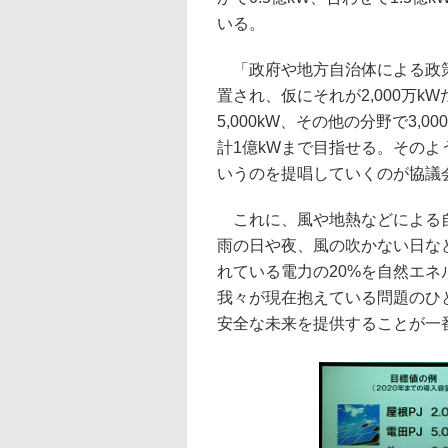
いる。
「政府や地方自治体による政策
置され、仮にそれが2,000万k
5,000kW、その他の分野で3,
計1億kWまで目指せる。その
いうのを提唱していくのが協議
これに、風や地熱などによる自
雨の日や夜、風の吹かない日な
れている電力の20%を自然エ
我々が現在抱えている問題のひ
安全な未来を提供することが一番