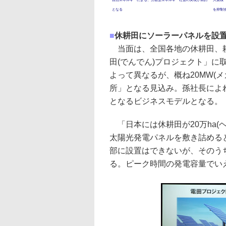
となる
を抑制
■
休耕田にソーラーパネルを設
当面は、全国各地の休耕田、耕
田(でんでん)プロジェクト」
よって異なるが、概ね20MW(メ
所」となる見込み。孫社長によ
となるビジネスモデルとなる。
「日本には休耕田が20万ha(
太陽光発電パネルを敷き詰めると
部に設置はできないが、そのうち
る。ピーク時間の発電容量でいえ