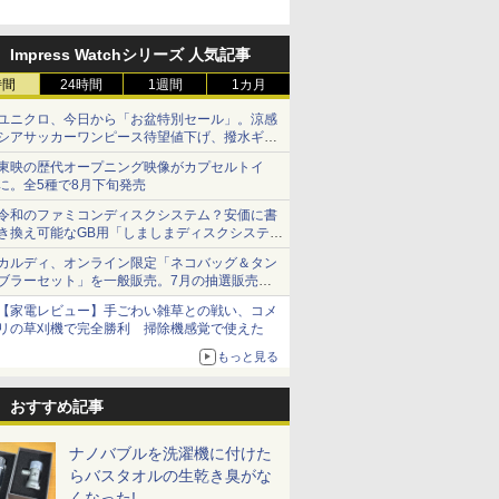
Impress Watchシリーズ 人気記事
時間
24時間
1週間
1カ月
ユニクロ、今日から「お盆特別セール」。涼感
シアサッカーワンピース待望値下げ、撥水ギア
ショーツは1990円に
東映の歴代オープニング映像がカプセルトイ
に。全5種で8月下旬発売
令和のファミコンディスクシステム？安価に書
き換え可能なGB用「しましまディスクシステ
ム」
カルディ、オンライン限定「ネコバッグ＆タン
ブラーセット」を一般販売。7月の抽選販売の
当選無効分
【家電レビュー】手ごわい雑草との戦い、コメ
リの草刈機で完全勝利 掃除機感覚で使えた
もっと見る
おすすめ記事
ナノバブルを洗濯機に付けた
らバスタオルの生乾き臭がな
くなった!