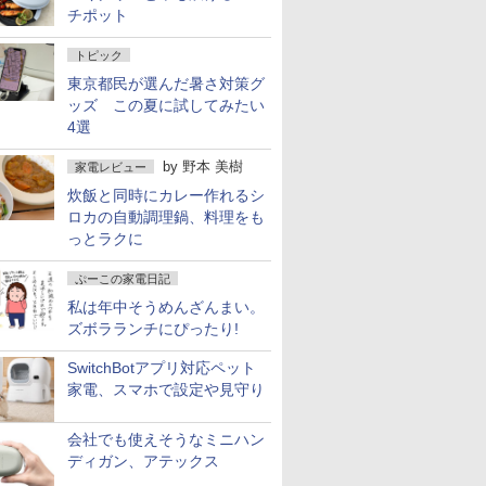
チポット
トピック
東京都民が選んだ暑さ対策グ
ッズ この夏に試してみたい
4選
by
野本 美樹
家電レビュー
炊飯と同時にカレー作れるシ
ロカの自動調理鍋、料理をも
っとラクに
ぷーこの家電日記
私は年中そうめんざんまい。
ズボラランチにぴったり!
SwitchBotアプリ対応ペット
家電、スマホで設定や見守り
会社でも使えそうなミニハン
ディガン、アテックス