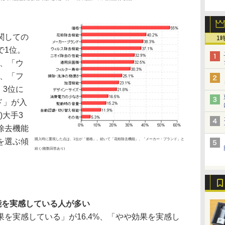
関しての
1
で1位。
位、「ウ
位、「フ
。3位に
ド」が入
)大手3
除去機能
を選ぶ傾
購入時に重視した点は、1位が「価格」。続いて「花粉除去機能」、「メーカー・ブランド」と
続く(複数回答あり)
能を実感している人が多い
を実感している」が16.4%、「やや効果を実感し