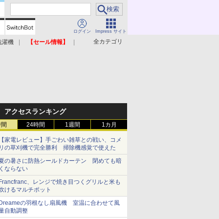
ログイン
Impress サイト
全カテゴリ
洗濯機
【セール情報】
照明器具
美容家電
アクセスランキング
時間
24時間
1週間
1カ月
【家電レビュー】手ごわい雑草との戦い、コメ
リの草刈機で完全勝利 掃除機感覚で使えた
夏の暑さに防熱シールドカーテン 閉めても暗
くならない
Francfranc、レンジで焼き目つくグリルと米も
炊けるマルチポット
Dreameの羽根なし扇風機 室温に合わせて風
量自動調整