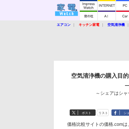
エアコン
キッチン家電
空気清浄機
炊飯器
ロボット掃除機
暖房器具
業界動向
【家電大賞2019】
【e-bi
空気清浄機の購入目的
～シェアはシャー
ポスト
リスト
シ
価格比較サイトの価格.com