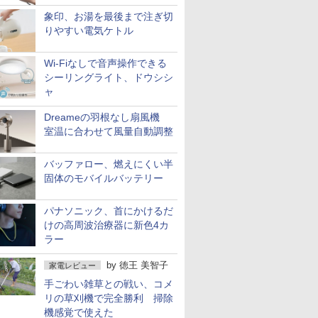
象印、お湯を最後まで注ぎ切
りやすい電気ケトル
Wi-Fiなしで音声操作できる
シーリングライト、ドウシシ
ャ
Dreameの羽根なし扇風機
室温に合わせて風量自動調整
バッファロー、燃えにくい半
固体のモバイルバッテリー
パナソニック、首にかけるだ
けの高周波治療器に新色4カ
ラー
by
徳王 美智子
家電レビュー
手ごわい雑草との戦い、コメ
リの草刈機で完全勝利 掃除
機感覚で使えた