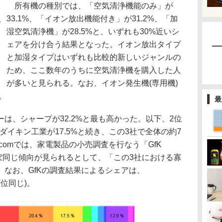
所有機の種別では、「空気清浄機能のみ」が
33.1%、「イオン放出機能付き」が31.2%、「加
湿空気清浄機」が28.5%と、いずれも30%近いシ
ェアを分け合う結果となった。イオン放出タイプ
と加湿タイプはいずれも比較的新しいジャンルの
ため、ここ数年のうちに空気清浄機を購入した人
が多いと見られる。なお、イオン発生機(専用機)
。
最
、シャープが32.2%と最も高かった。以下、2位
にダイキン工業が17.5%と続き、この3社で全体の約7
comでは、家電製品の小売調査を行なう「GfK
ほぼ同じ傾向が見られるとして、「この3社における寡
なお、GfKの調査結果によるシェアは、
(順位同じ)。