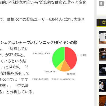
的が“花粉症対策”から“総合的な健康管理”へと変化
、価格.comの登録ユーザー6,844人に対し実施さ
。シェアはシャープ/パナソニック/ダイキンの順
は、「所有してい
」が37.4%と、
っているという結
は14.8%、「3
気清浄機を所有して
.comでは「すで
空気清浄機の所有状況。「所有している」は62.6%だった
状態」、「空気清
る」と分析している。