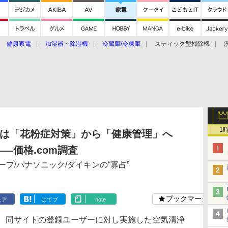
健康家電
加湿器・除湿機
冷蔵庫/冷凍庫
スティック型掃除機
扇風機
オーブン・電子レンジ
スマートハウス
掃除機
家事家電
ke大賞2019】
CES 2020
1
は「花粉症対策」から「健康管理」へ
――価格.com調査
プ/パナソニック/ダイキンの“寡占”
ブックマーク
ェア
はてブ
note
は、同サイトの登録ユーザーに対し実施した空気清浄