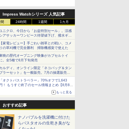
Impress Watchシリーズ 人気記事
時間
24時間
1週間
1カ月
ユニクロ、今日から「お盆特別セール」。涼感
シアサッカーワンピース待望値下げ、撥水ギア
ショーツは1990円に
【家電レビュー】手ごわい雑草との戦い、コメ
リの草刈機で完全勝利 掃除機感覚で使えた
東映の歴代オープニング映像がカプセルトイ
に。全5種で8月下旬発売
カルディ、オンライン限定「ネコバッグ＆タン
ブラーセット」を一般販売。7月の抽選販売の
当選無効分
「オクトパストラベラー」70%オフで1,643
円！ もうすぐ終了のセール情報まとめ【8月8日
更新】
もっと見る
ニンテンドーeショップでは「大神 絶景版」が
67%オフで990円
おすすめ記事
ナノバブルを洗濯機に付けた
らバスタオルの生乾き臭がな
くなった!