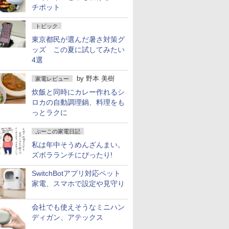
チポット
トピック
東京都民が選んだ暑さ対策グ
ッズ この夏に試してみたい
4選
by
野本 美樹
家電レビュー
炊飯と同時にカレー作れるシ
ロカの自動調理鍋、料理をも
っとラクに
ぷーこの家電日記
私は年中そうめんざんまい。
ズボラランチにぴったり!
SwitchBotアプリ対応ペット
家電、スマホで設定や見守り
会社でも使えそうなミニハン
ディガン、アテックス