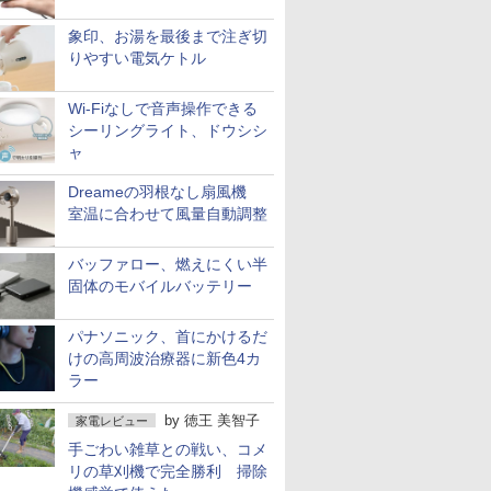
象印、お湯を最後まで注ぎ切
りやすい電気ケトル
Wi-Fiなしで音声操作できる
シーリングライト、ドウシシ
ャ
Dreameの羽根なし扇風機
室温に合わせて風量自動調整
バッファロー、燃えにくい半
固体のモバイルバッテリー
パナソニック、首にかけるだ
けの高周波治療器に新色4カ
ラー
by
徳王 美智子
家電レビュー
手ごわい雑草との戦い、コメ
リの草刈機で完全勝利 掃除