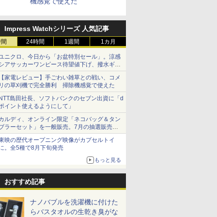
機感覚で使えた
Impress Watchシリーズ 人気記事
時間
24時間
1週間
1カ月
ユニクロ、今日から「お盆特別セール」。涼感
シアサッカーワンピース待望値下げ、撥水ギア
ショーツは1990円に
【家電レビュー】手ごわい雑草との戦い、コメ
リの草刈機で完全勝利 掃除機感覚で使えた
NTT島田社長、ソフトバンクのセブン出資に「d
ポイント使えるようにして」
カルディ、オンライン限定「ネコバッグ＆タン
ブラーセット」を一般販売。7月の抽選販売の
当選無効分
東映の歴代オープニング映像がカプセルトイ
に。全5種で8月下旬発売
もっと見る
おすすめ記事
ナノバブルを洗濯機に付けた
らバスタオルの生乾き臭がな