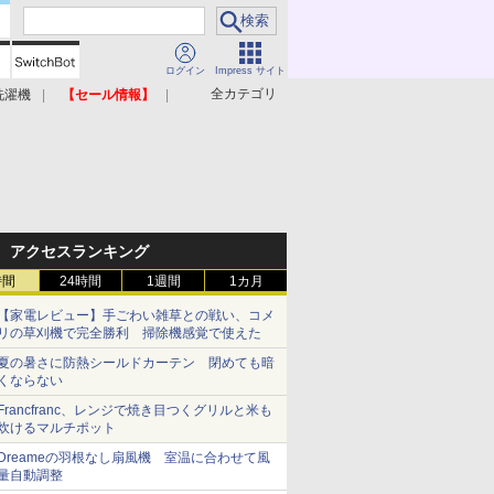
ログイン
Impress サイト
全カテゴリ
洗濯機
【セール情報】
照明器具
美容家電
アクセスランキング
時間
24時間
1週間
1カ月
【家電レビュー】手ごわい雑草との戦い、コメ
リの草刈機で完全勝利 掃除機感覚で使えた
夏の暑さに防熱シールドカーテン 閉めても暗
くならない
Francfranc、レンジで焼き目つくグリルと米も
炊けるマルチポット
Dreameの羽根なし扇風機 室温に合わせて風
量自動調整