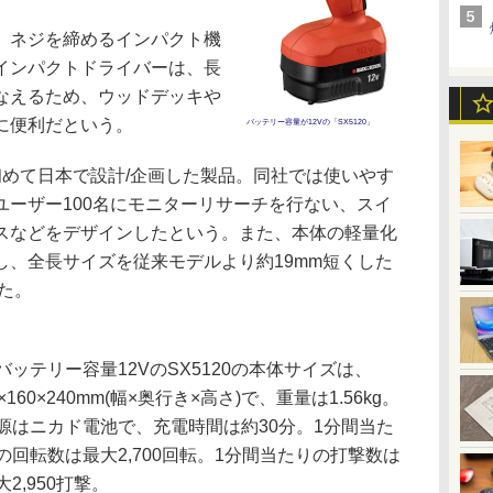
、ネジを締めるインパクト機
インパクトドライバーは、長
なえるため、ウッドデッキや
に便利だという。
バッテリー容量が12Vの「SX5120」
社が初めて日本で設計/企画した製品。同社では使いやす
ユーザー100名にモニターリサーチを行ない、スイ
スなどをデザインしたという。また、本体の軽量化
し、全長サイズを従来モデルより約19mm短くした
した。
ッテリー容量12VのSX5120の本体サイズは、
5×160×240mm(幅×奥行き×高さ)で、重量は1.56kg。
源はニカド電池で、充電時間は約30分。1分間当た
の回転数は最大2,700回転。1分間当たりの打撃数は
大2,950打撃。