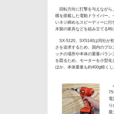
回転方向に打撃を与えながら
構を搭載した電動ドライバー。
いネジ締めもスピーディーに行
木製の家具などを組み立てる時
SX-5120、SX5140は同
さを追求するため、国内のプロ
ッチの場所や本体の重量バラン
を図るため、モーターを小型化
ほか、本体重量も約400g軽く
バ
7
電
り
最