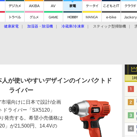
健康家電
加湿器・除湿機
冷蔵庫/冷凍庫
スティック型掃除機
扇風機
オーブン・電子レンジ
スマートハウス
掃除機
家事家電
ke大賞2019】
CES 2020
1
本人が使いやすいデザインのインパクトド
ライバー
市場向けに日本で設計/企画
ドライバー「SX5120」
日より発売する。希望小売価格は
」が21,500円、14.4Vの