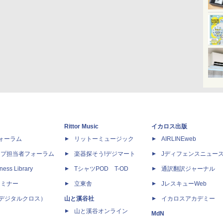
Rittor Music
イカロス出版
dフォーラム
リットーミュージック
AIRLINEweb
ップ担当者フォーラム
楽器探そう!デジマート
Jディフェンスニュー
ness Library
TシャツPOD T-OD
通訳翻訳ジャーナル
セミナー
立東舎
JレスキューWeb
 X（デジタルクロス）
山と溪谷社
イカロスアカデミー
山と溪谷オンライン
MdN