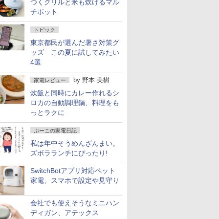
つくグリルと米も炊けるマル
チポット
トピック
東京都民が選んだ暑さ対策グ
ッズ この夏に試してみたい
4選
by
野本 美樹
家電レビュー
炊飯と同時にカレー作れるシ
ロカの自動調理鍋、料理をも
っとラクに
ぷーこの家電日記
私は年中そうめんざんまい。
ズボラランチにぴったり!
SwitchBotアプリ対応ペット
家電、スマホで設定や見守り
会社でも使えそうなミニハン
ディガン、アテックス