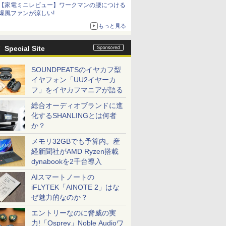
【家電ミニレビュー】ワークマンの腰につける
爆風ファンが涼しい!
もっと見る
Special Site
SOUNDPEATSのイヤカフ型
イヤフォン「UU2イヤーカ
フ」をイヤカフマニアが語る
総合オーディオブランドに進
化するSHANLINGとは何者
か？
メモリ32GBでも予算内。産
経新聞社がAMD Ryzen搭載
dynabookを2千台導入
AIスマートノートの
iFLYTEK「AINOTE 2」はな
ぜ魅力的なのか？
エントリーなのに脅威の実
力!「Osprey」Noble Audioワ