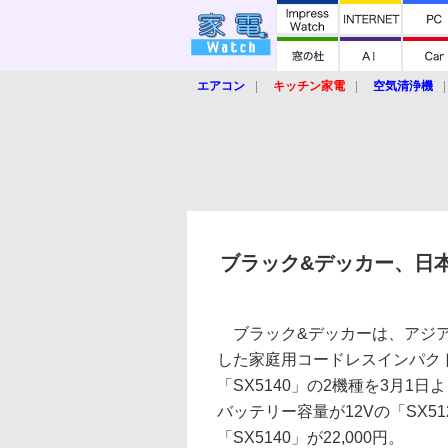
エアコン
キッチン家電
空気清浄機
炊飯器
ロボット掃除機
暖房器具
業界動向
【家電大賞2019】
【e-bi
ブラック&デッカー、日
ブラック&デッカーは、アジア
した家庭用コードレスインパクト
「SX5140」の2機種を3月1
バッテリー容量が12Vの「SX5120
「SX5140」が22,000円。