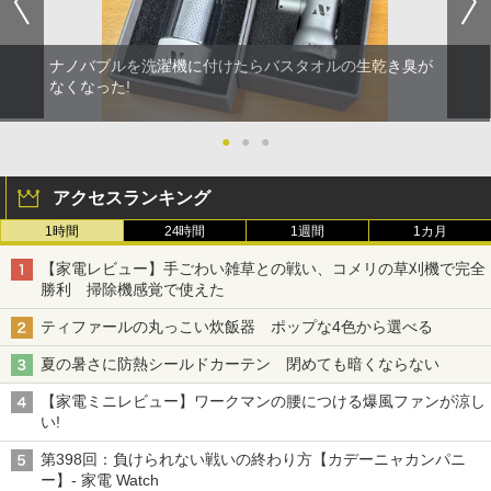
ナノバブルを洗濯機に付けたらバスタオルの生乾き臭が
なくなった!
●
●
●
アクセスランキング
1時間
24時間
1週間
1カ月
【家電レビュー】手ごわい雑草との戦い、コメリの草刈機で完全
勝利 掃除機感覚で使えた
ティファールの丸っこい炊飯器 ポップな4色から選べる
夏の暑さに防熱シールドカーテン 閉めても暗くならない
【家電ミニレビュー】ワークマンの腰につける爆風ファンが涼し
い!
第398回：負けられない戦いの終わり方【カデーニャカンパニ
ー】- 家電 Watch