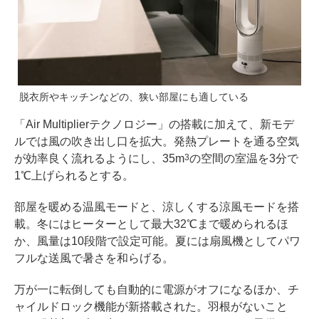
脱衣所やキッチンなどの、狭い部屋にも適している
「Air Multiplierテクノロジー」の搭載に加えて、新モデ
ルでは風の吹き出し口を拡大。発熱プレートを通る空気
が効率良く流れるようにし、35m
の空間の室温を3分で
3
1℃上げられるとする。
部屋を暖める温風モードと、涼しくする涼風モードを搭
載。冬にはヒーターとして最大32℃まで暖められるほ
か、風量は10段階で設定可能。夏には扇風機としてパワ
フルな送風で暑さを和らげる。
万が一に転倒しても自動的に電源がオフになるほか、チ
ャイルドロック機能が新搭載された。羽根がないこと