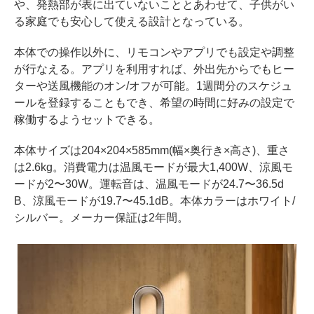
や、発熱部が表に出ていないこととあわせて、子供がい
る家庭でも安心して使える設計となっている。
本体での操作以外に、リモコンやアプリでも設定や調整
が行なえる。アプリを利用すれば、外出先からでもヒー
ターや送風機能のオン/オフが可能。1週間分のスケジュ
ールを登録することもでき、希望の時間に好みの設定で
稼働するようセットできる。
本体サイズは204×204×585mm(幅×奥行き×高さ)、重さ
は2.6kg。消費電力は温風モードが最大1,400W、涼風モ
ードが2〜30W。運転音は、温風モードが24.7〜36.5d
B、涼風モードが19.7〜45.1dB。本体カラーはホワイト/
シルバー。メーカー保証は2年間。