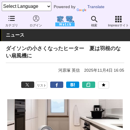
Powered by
Translate
家電 Watch
空調家電
暖房器具
その他
カテゴリ
ログイン
検索
Impressサイト
ニュース
ダイソンの小さくなったヒーター 夏は羽根のな
い扇風機に
河原塚 英信
2025年11月4日 16:05
リスト