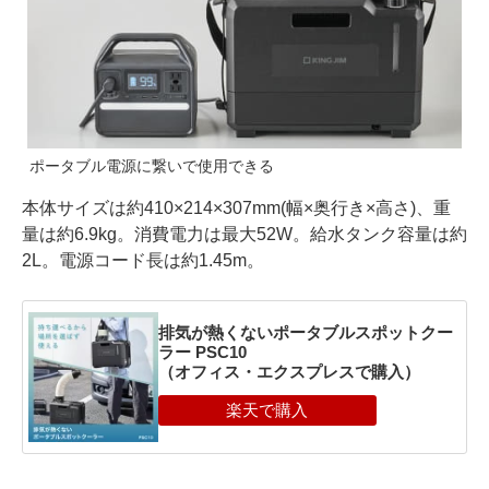
ポータブル電源に繋いで使用できる
本体サイズは約410×214×307mm(幅×奥行き×高さ)、重
量は約6.9kg。消費電力は最大52W。給水タンク容量は約
2L。電源コード長は約1.45m。
排気が熱くないポータブルスポットクー
ラー PSC10
（オフィス・エクスプレスで購入）