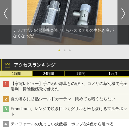
ナノバブルを洗濯機に付けたらバスタオルの生乾き臭が
なくなった!
●
●
●
アクセスランキング
1時間
24時間
1週間
1カ月
【家電レビュー】手ごわい雑草との戦い、コメリの草刈機で完全
勝利 掃除機感覚で使えた
夏の暑さに防熱シールドカーテン 閉めても暗くならない
Francfranc、レンジで焼き目つくグリルと米も炊けるマルチポッ
ト
ティファールの丸っこい炊飯器 ポップな4色から選べる