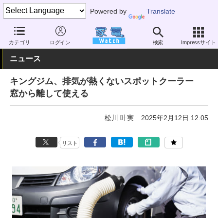
Powered by
Translate
家電 Watch
空調家電
エアコン
カテゴリ
ログイン
検索
Impressサイト
ニュース
キングジム、排気が熱くないスポットクーラー
窓から離して使える
松川 叶実
2025年2月12日 12:05
リスト