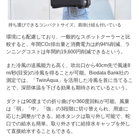
持ち運びできるコンパクトサイズ。肩掛け紐も付いている
環境にも配慮しており、一般的なスポットクーラーと比
較すると、年間CO
排出量と消費電力は約94%削減、ラ
2
ンニングコストは年間約19,600円削減できるという。
また冷風の送風能力も高く、吹出口から40cm先で風速8
m/秒(目安)の冷風を得ることが可能。Biodata Bank社の
測定では、「TwinAqua」を活用した冷風を首に当てるこ
とで、深部体温を下げる効果も期待されているという。
ダクトは90度までの折り曲げや360度回転が可能。風量
は「弱」「中」「強」の3段階に切り替えられ、用途に
応じた調整ができる。給水タンクは取り外し可能で、蛇
口での給水も簡単。取り外さずに給排水キャップを外し
て直接給水することもできる。