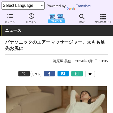
Powered by
Translate
家電 Watch
ヘルスケア
健康家電
マッサージ機器
カテゴリ
ログイン
検索
Impressサイト
ニュース
パナソニックのエアーマッサージャー、太もも足
先お尻に
河原塚 英信
2024年9月5日 10:05
リスト