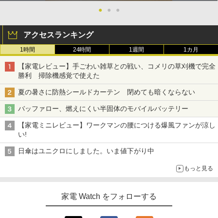
●
●
●
アクセスランキング
1時間
24時間
1週間
1カ月
【家電レビュー】手ごわい雑草との戦い、コメリの草刈機で完全
勝利 掃除機感覚で使えた
夏の暑さに防熱シールドカーテン 閉めても暗くならない
バッファロー、燃えにくい半固体のモバイルバッテリー
【家電ミニレビュー】ワークマンの腰につける爆風ファンが涼し
い!
日傘はユニクロにしました。いま値下がり中
もっと見る
家電 Watch をフォローする