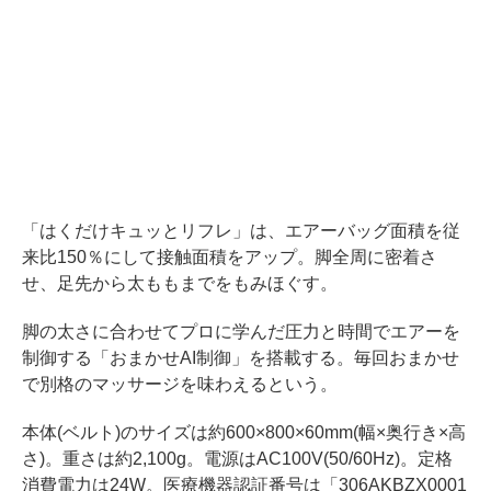
「はくだけキュッとリフレ」は、エアーバッグ面積を従
来比150％にして接触面積をアップ。脚全周に密着さ
せ、足先から太ももまでをもみほぐす。
脚の太さに合わせてプロに学んだ圧力と時間でエアーを
制御する「おまかせAI制御」を搭載する。毎回おまかせ
で別格のマッサージを味わえるという。
本体(ベルト)のサイズは約600×800×60mm(幅×奥行き×高
さ)。重さは約2,100g。電源はAC100V(50/60Hz)。定格
消費電力は24W。医療機器認証番号は「306AKBZX0001