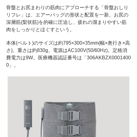
骨盤とお尻まわりの筋肉にアプローチする「骨盤おしり
リフレ」は、エアーバッグの形状と配置を一新。お尻の
深層筋(梨状筋)を的確に圧迫し、疲れの溜まりやすい筋
肉をしっかりとほぐすという。
本体(ベルト)のサイズは約795×300×35mm(幅×奥行き×高
さ)。重さは約830g。電源はAC100V(50/60Hz)。定格消
費電力は9W。医療機器認証番号は「306AKBZX0001400
0」。