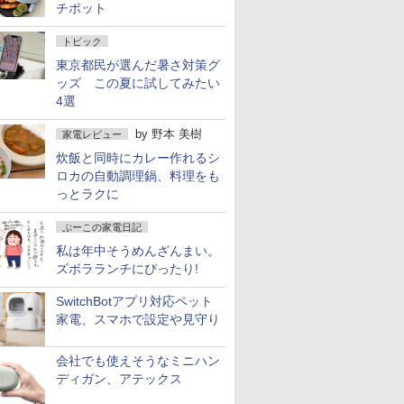
チポット
トピック
東京都民が選んだ暑さ対策グ
ッズ この夏に試してみたい
4選
by
野本 美樹
家電レビュー
炊飯と同時にカレー作れるシ
ロカの自動調理鍋、料理をも
っとラクに
ぷーこの家電日記
私は年中そうめんざんまい。
ズボラランチにぴったり!
SwitchBotアプリ対応ペット
家電、スマホで設定や見守り
会社でも使えそうなミニハン
ディガン、アテックス