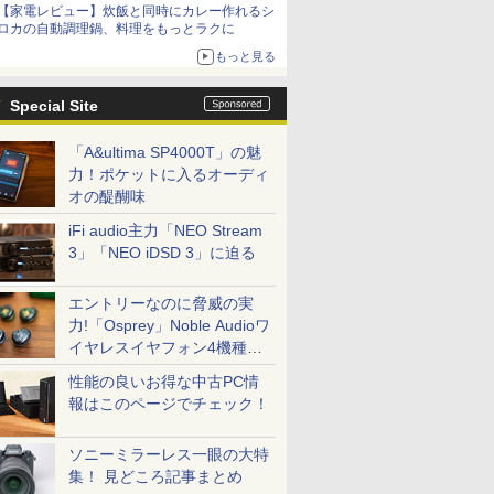
【家電レビュー】炊飯と同時にカレー作れるシ
ロカの自動調理鍋、料理をもっとラクに
もっと見る
Special Site
「A&ultima SP4000T」の魅
力！ポケットに入るオーディ
オの醍醐味
iFi audio主力「NEO Stream
3」「NEO iDSD 3」に迫る
エントリーなのに脅威の実
力!「Osprey」Noble Audioワ
イヤレスイヤフォン4機種を
一気に聴く
性能の良いお得な中古PC情
報はこのページでチェック！
ソニーミラーレス一眼の大特
集！ 見どころ記事まとめ