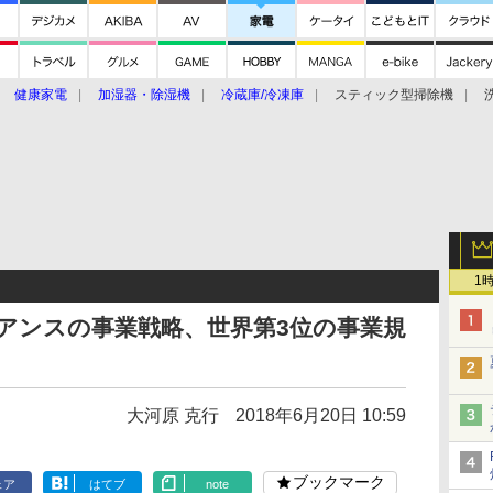
健康家電
加湿器・除湿機
冷蔵庫/冷凍庫
スティック型掃除機
扇風機
オーブン・電子レンジ
スマートハウス
掃除機
家事家電
ke大賞2019】
CES 2020
1
アンスの事業戦略、世界第3位の事業規
大河原 克行
2018年6月20日 10:59
ブックマーク
ェア
はてブ
note