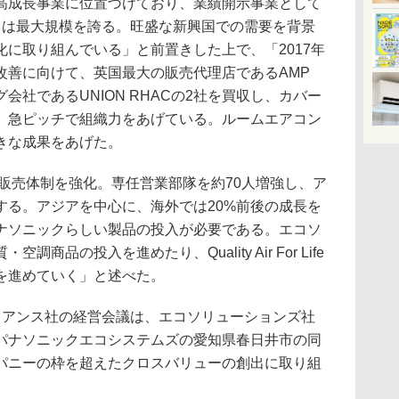
成長事業に位置づけており、業績開示事業として
ては最大規模を誇る。旺盛な新興国での需要を背景
に取り組んでいる」と前置きした上で、「2017年
改善に向けて、英国最大の販売代理店であるAMP
会社であるUNION RHACの2社を買収し、カバー
。急ピッチで組織力をあげている。ルームエアコン
きな成果をあげた。
販売体制を強化。専任営業部隊を約70人増強し、ア
する。アジアを中心に、海外では20%前後の成長を
ナソニックらしい製品の投入が必要である。エコソ
品の投入を進めたり、Quality Air For Life
を進めていく」と述べた。
アンス社の経営会議は、エコソリューションズ社
パナソニックエコシステムズの愛知県春日井市の同
パニーの枠を超えたクロスバリューの創出に取り組