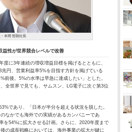
・本間 哲朗社長
収益性が世界競合レベルで改善
8年度に3年連続の増収増益目標を掲げるとともに、
高3兆円、営業利益率5%を目指す方針を掲げている
4%前後。5%の水準は早急に達成したい」とした。
、全世界で見ても、サムスン、LG電子に次ぐ第3位
53%であり、「日本が半分を超える状況を脱した。
ーのなかでも海外での実績があるカンパニーであ
率を54%に拡大させる計画。さらに、2020年度まで
今後の成長戦略においては、海外事業の拡大が鍵に