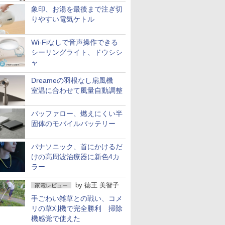
象印、お湯を最後まで注ぎ切
りやすい電気ケトル
Wi-Fiなしで音声操作できる
シーリングライト、ドウシシ
ャ
Dreameの羽根なし扇風機
室温に合わせて風量自動調整
バッファロー、燃えにくい半
固体のモバイルバッテリー
パナソニック、首にかけるだ
けの高周波治療器に新色4カ
ラー
by
徳王 美智子
家電レビュー
手ごわい雑草との戦い、コメ
リの草刈機で完全勝利 掃除
機感覚で使えた