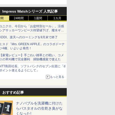
Impress Watchシリーズ 人気記事
時間
24時間
1週間
1カ月
ユニクロ、今日から「お盆特別セール」。涼感
シアサッカーワンピース待望値下げ、撥水ギア
ショーツは1990円に
KDDI、楽天へのローミングを9月末で終了
ミスド「Mrs. GREEN APPLE」のコラボドーナ
ツ4種、いよいよ発売！
【家電レビュー】手ごわい雑草との戦い、コメ
リの草刈機で完全勝利 掃除機感覚で使えた
NTT島田社長、ソフトバンクのセブン出資に「d
ポイント使えるようにして」
もっと見る
おすすめ記事
ナノバブルを洗濯機に付けた
らバスタオルの生乾き臭がな
くなった!