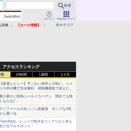
ログイン
Impress サイト
全カテゴリ
洗濯機
【セール情報】
照明器具
美容家電
アクセスランキング
時間
24時間
1週間
1カ月
【家電レビュー】手ごわい雑草との戦い、コメ
リの草刈機で完全勝利 掃除機感覚で使えた
夏の暑さに防熱シールドカーテン 閉めても暗
くならない
ティファールの丸っこい炊飯器 ポップな4色
から選べる
Francfranc、レンジで焼き目つくグリルと米も
炊けるマルチポット