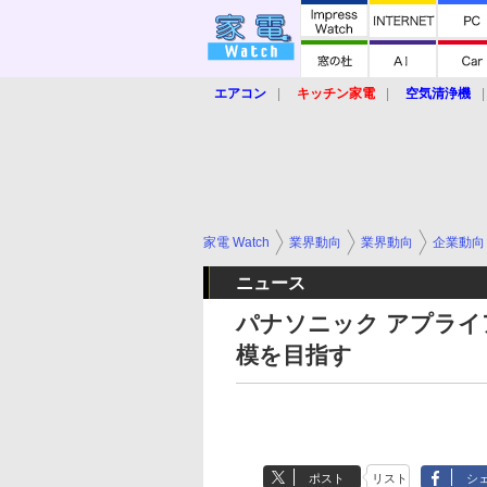
エアコン
キッチン家電
空気清浄機
炊飯器
ロボット掃除機
暖房器具
業界動向
【家電大賞2019】
【e-bi
家電 Watch
業界動向
業界動向
企業動向
ニュース
パナソニック アプライ
模を目指す
ポスト
リスト
シ