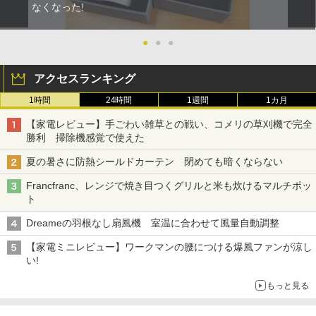
なくなった!
●
●
●
アクセスランキング
1時間
24時間
1週間
1カ月
【家電レビュー】手ごわい雑草との戦い、コメリの草刈機で完全
勝利 掃除機感覚で使えた
夏の暑さに防熱シールドカーテン 閉めても暗くならない
Francfranc、レンジで焼き目つくグリルと米も炊けるマルチポッ
ト
Dreameの羽根なし扇風機 室温に合わせて風量自動調整
【家電ミニレビュー】ワークマンの腰につける爆風ファンが涼し
い!
もっと見る