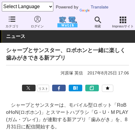
Powered by
Translate
家電 Watch
ヘルスケア
健康家電
電動歯ブラシ・デンタルケア
カテゴリ
ログイン
検索
Impressサイト
ニュース
シャープとサンスター、ロボホンと一緒に楽しく
歯みがきできる新アプリ
河原塚 英信
2017年8月25日 17:06
リスト
シャープとサンスターは、モバイル型ロボット「RoB
oHoN(ロボホン)」とスマートハブラシ「G・U・M PLAY
(ガム・プレイ)」が連動する新アプリ「歯みがき」を、8
月31日に配信開始する。