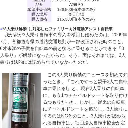
品番
A26L60
希望小売価格
136,800円(本体のみ)
購入場所
楽天市場
購入価格
116,380円(本体のみ)
●
“3人乗り解禁”に対応したファミリー向け電動アシスト自転車
我が家が3人乗り自転車の導入を検討し始めたのは、2009年
7月、各都道府県の道路交通規則が一部改正された時のこと。
6才未満の子供を自転車の前と後ろに乗せることができる「3
人乗り」が解禁になったからだ。そう、実はそれまでは、3人
乗りは法的には認められていなかったのだ。
この3人乗り解禁のニュースを初めて知
ったとき、「これでやっと親子3人で自転
車に乗れる!」と、現在2人乗りの自転車
に、もう1つチャイルドシートを取り付け
るつもりだった。しかし、従来の自転車
にチャイルドシートを追加し、3人乗りに
するのはNGとのこと。3人乗りが認めら
れる自転車は、社団法人自転車協会が定