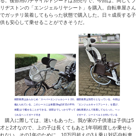
る。後部用のチャイルドシートは別売りで、今回は、同じくブ
リヂストンの「エンジェルリヤシート」を購入。自転車屋さん
でガッチリ装着してもらった状態で購入した。日々成長する子
供も安心して乗せることができそうだ。
前部座席はあらかじめ「スーパーエンジェルシート 2.0」
後部座席は別売りとなっている。今回は
備えられている。このシートには体重15kg(3才児の平均
「エンジェルキャリアシート」を選び、
体重)まで載せることができる。頭部までしっかり守って
自転車屋さんで装着してもらった。ヘッ
くれるヘッドガード付き
ドガード、シートベルトが付いている
購入に際しては、迷いもあった。我が家の子供達は子供は5
才と2才なので、上の子は長くてもあと1年弱程度しか乗せら
れない。その1年のために、10万円超えの3人乗り対応自転車