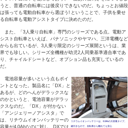
うと、普通の自転車には後戻りできないのだ。ちょっとお値段
は張っても電動自転車から選ぼう! ということで、子供を乗せ
る自転車も電動アシストタイプに決めたのだ。
また、「3人乗り自転車」専門のシリーズである点。電動ア
シスト自転車といえば、パナソニックやヤマハ、三洋電機など
からも出ているが、3人乗り限定のシリーズ展開というは、業
界でも珍しい。シリーズ全機種が幼児2人同乗基準適合車であ
り、チャイルドシートなど、オプション品も充実しているの
だ。
電池容量が多いという点もポイ
ントとなった。製品名に「DX」と
あるが、どのへんがデラックスな
のかというと、電池容量がデラッ
クスなのだ。「DX」が付かない
「アンジェリーノアシスタ」で
は、リチウムイオンバッテリーの
リチウムイオンバッテリーは、6.0Ahの大容量タイプ。
容量が4.0Ahなのに対し、DXでは
鍵付きなので、自転車から離れても安心