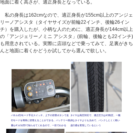
地面に着く高さが、適正身長となっている。
私の身長は162cmなので、適正身長が155cm以上のアンジェ
リーノアシスタ（タイヤサイズが前輪22インチ、後輪26イン
チ）を購入したが、小柄な人のために、適正身長が144cm以上
の「アンジェリーノミニ アシスタ」(前輪、後輪とも22インチ)
も用意されている。実際に店頭などで乗ってみて、足裏がきち
んと地面に着くかどうか試してから選んで欲しい。
パネル式3モード手元スイッチ。上下の切替ボタンで走
タイヤは高圧対応で、適正圧力は4.5気圧。一般
行モードを簡単に切替えることができる。バッテリー残
的なタイヤよりも太めで、パンクしにくく軽い
量も4つのLEDで知らせてくれるので、一目でわかる
走行感を実現しているという