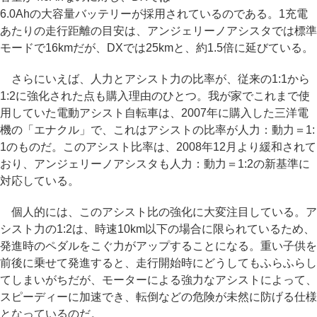
6.0Ahの大容量バッテリーが採用されているのである。1充電
あたりの走行距離の目安は、アンジェリーノアシスタでは標準
モードで16kmだが、DXでは25kmと、約1.5倍に延びている。
さらにいえば、人力とアシスト力の比率が、従来の1:1から
1:2に強化された点も購入理由のひとつ。我が家でこれまで使
用していた電動アシスト自転車は、2007年に購入した三洋電
機の「エナクル」で、これはアシストの比率が人力：動力＝1:
1のものだ。このアシスト比率は、2008年12月より緩和されて
おり、アンジェリーノアシスタも人力：動力＝1:2の新基準に
対応している。
個人的には、このアシスト比の強化に大変注目している。ア
シスト力の1:2は、時速10km以下の場合に限られているため、
発進時のペダルをこぐ力がアップすることになる。重い子供を
前後に乗せて発進すると、走行開始時にどうしてもふらふらし
てしまいがちだが、モーターによる強力なアシストによって、
スピーディーに加速でき、転倒などの危険が未然に防げる仕様
となっているのだ。