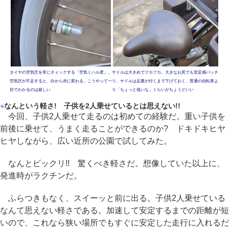
タイヤの空気圧を常にチェックする「空気ミハル君」。
サドルは大きめでフカフカ。大きなお尻でも安定感バッチ
空気圧が不足すると、白から赤に変わる。こうやって一
リ。サドルは足裏が付くまで下げておく。普通の自転車よ
目でわかるのは嬉しい
り「ちょっと低いな」くらいがちょうどいい
●
なんという軽さ! 子供を2人乗せているとは思えない!!
今回、子供2人乗せて走るのは初めての経験だ。重い子供を
前後に乗せて、うまく走ることができるのか? ドキドキヒヤ
ヒヤしながら、広い近所の公園で試してみた。
なんとビックリ!! 驚くべき軽さだ。想像していた以上に、
発進時がラクチンだ。
ふらつきもなく、スイーッと前に出る。子供2人乗せている
なんて思えない軽さである。加速して安定するまでの距離が短
いので、これなら狭い場所でもすぐに安定した走行に入れるだ