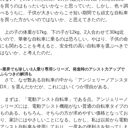
を買うのはもったいないかな～と思っていた。しかし、色々調
べるうちに、子供が大きいからこそ短い期間でも頑丈な自転車
を買った方がいいのではないか、と思えてきたのだ。
上の子の体重が17kg、下の子が12kg。2人合わせて30kg近
いので、華奢な自転車に乗るのは恐ろしい。やはり、子供の命
にも関わることを考えると、安全性の高い自転車を選ぶべきで
はないか、と考えたのだ。
●
業界でも珍しい3人乗り専用シリーズ。発進時のアシスト力アップで
ふらつきの解消も
さて、なぜ数ある自転車の中から「アンジェリーノアシスタ
DX」を選んだかだが、これにはいくつか理由がある。
まずは、「電動アシスト自転車」である点。アンジェリーノ
シリーズには、電動アシスト機能がない普通の自転車タイプの
ものある。もちろん、そちらの方が求めやすい価格となってお
り、家計にはやさしいことになる。しかし、私は以前から電動
アシスト自転車を使用しており、一度あの便利さを知ってしま