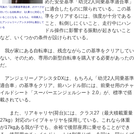
めた安全基準「幼児2人同乗基準適合車」
写真の「2人同乗基準適合車」のマークが
に適合したものに限られている。この基
付いている自転車が、3人乗りに対応して
準をクリアするには、強度が十分である
いることになる。もちろん、今回購入し
こと、転倒しにくいこと、走行中にハン
たアンジェリーノアシスタDXも適合して
いる
ドル操作に影響する振動が起きないこと
など、いくつかの条件が設けられている。
我が家にある自転車は、残念ながらこの基準をクリアしてい
ない。そのため、専用の新型自転車を購入する必要があったの
だ。
アンジェリーノアシスタDXは、もちろん「幼児2人同乗基準
適合車」の基準をクリア。前ハンドル部には、前乗せ用のチャ
イルドシート「スーパーエンジェルシート 2.0」が、標準で搭
載されている。
また、リアキャリヤ(荷台)には、クラス27（最大積載重量
27kg）対応のパイプキャリヤを採用している。これなら体重
が17kgある我が子でも、余裕で後部座席に乗せることができ