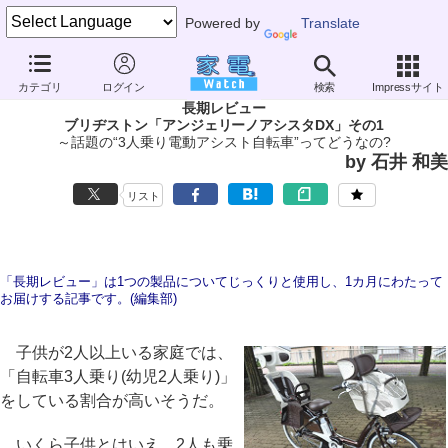
Powered by
Translate
家電 Watch
その他・家電
アウトドア
電動自転車
カテゴリ
ログイン
検索
Impressサイト
長期レビュー
ブリヂストン「アンジェリーノアシスタDX」その1
～話題の“3人乗り電動アシスト自転車”ってどうなの?
by 石井 和美
リスト
「長期レビュー」は1つの製品についてじっくりと使用し、1カ月にわたって
お届けする記事です。(編集部)
子供が2人以上いる家庭では、
「自転車3人乗り(幼児2人乗り)」
をしている割合が高いそうだ。
いくら子供とはいえ、2人も乗