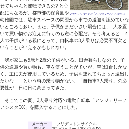
せてちゃんと運転できるの? と心
配にもなるが、都市部の保育園や
ブリヂストンサイクル「アンジェリーノアシスタDX」
幼稚園では、駐車スペースの問題から車での送迎を認めていな
いところも多い。また、子供がまだ小さい場合には、1人を置
いて買い物やお迎えに行くのも逆に心配だ。そう考えると、2
人の子供がいる親にとって、自転車の3人乗りは必要不可欠と
いうことがいえるかもしれない。
我が家にも5歳と2歳の子供がいる。田舎暮らしなので、子
供の送迎や買い物も、車を使うことが多いが、車は1台しかな
く、主に夫が使用しているため、子供を連れてちょっと遠出し
たいな……という時の乗り物がない。「自転車3人乗り」の必
要性が、日に日に高まってきた。
そこでこの夏、3人乗り対応の電動自転車「アンジェリーノ
アシスタDX」を購入することにした。
メーカー
ブリヂストンサイクル
製品名
アンジェリーノアシスタDX