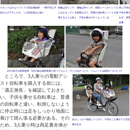
スタンドはかなりワイドで安定感抜群! 一番不安な子
前輪は22インチ、後輪は26インチ。前部シートがハンドル
前に子供
供の上げ下ろしだが、この安定感は心強い
にはさまっている状態なので、普通の自転車にシートを装
子供を乗
着するよりも低く、子供を載せやすくなっている
れず、四
必要
2才の息子は前部座席、5才の娘は後部座席に座ってもらう。サイズはぴったり。ヘルメットは絶対につけよう!!
ところで、3人乗りの電動アシ
スト自転車を購入する前には、
「適正身長」を確認しておきた
い。子供を乗せる自転車は、普通
の自転車と違い、転倒しないよう
に停止時には足をしっかり地面に
着けて踏ん張る必要がある。その
足がしっかり地面につくので、子供を二人乗せても安定
ため、3人乗り時は両足裏全体が
感がある