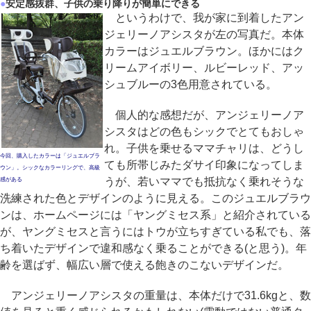
●
安定感抜群、子供の乗り降りが簡単にできる
というわけで、我が家に到着したアン
ジェリーノアシスタが左の写真だ。本体
カラーはジュエルブラウン。ほかにはク
リームアイボリー、ルビーレッド、アッ
シュブルーの3色用意されている。
個人的な感想だが、アンジェリーノア
シスタはどの色もシックでとてもおしゃ
れ。子供を乗せるママチャリは、どうし
今回、購入したカラーは「ジュエルブラ
ても所帯じみたダサイ印象になってしま
ウン」。シックなカラーリングで、高級
うが、若いママでも抵抗なく乗れそうな
感がある
洗練された色とデザインのように見える。このジュエルブラウ
ンは、ホームページには「ヤングミセス系」と紹介されている
が、ヤングミセスと言うにはトウが立ちすぎている私でも、落
ち着いたデザインで違和感なく乗ることができる(と思う)。年
齢を選ばず、幅広い層で使える飽きのこないデザインだ。
アンジェリーノアシスタの重量は、本体だけで31.6kgと、数