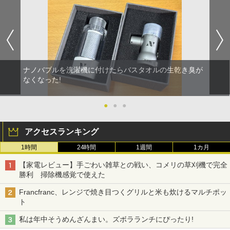
ナノバブルを洗濯機に付けたらバスタオルの生乾き臭が
なくなった!
●
●
●
アクセスランキング
1時間
24時間
1週間
1カ月
【家電レビュー】手ごわい雑草との戦い、コメリの草刈機で完全
勝利 掃除機感覚で使えた
Francfranc、レンジで焼き目つくグリルと米も炊けるマルチポッ
ト
私は年中そうめんざんまい。ズボラランチにぴったり!