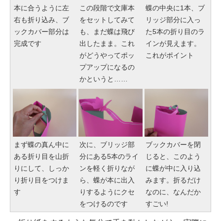
本に合うように左
この段階で文庫本
蝶の中央に1本、ブ
右も折り込み、ブ
をセットしてみて
リッジ部分に入っ
ックカバー部分は
も、まだ蝶は飛び
た5本の折り目のラ
完成です
出したまま。これ
インが見えます。
がどうやってポッ
これがポイント
プアップになるの
かというと……
まず蝶の真ん中に
次に、ブリッジ部
ブックカバーを閉
ある折り目を山折
分にある5本のライ
じると、このよう
りにして、しっか
ンを軽く折りなが
に蝶が中に入り込
り折り目をつけま
ら、蝶が本に出入
みます。折るだけ
す
りするようにクセ
なのに、なんだか
をつけるのです
すごい!