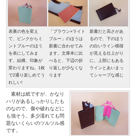
表裏の色を変え
「ブラウン×ライト
新書だと高さがあ
て、ピンクからミ
ブルー」のほうは
るので、下のほう
ントブルーのほう
新書に合わせてみ
の白いライン模様
を表にしてみま
ます。文庫本に比
が見える仕上がり
す。結構、印象が
べると、下辺の折
に。上部にもある
変わりますね。1枚
り返しが少なくな
ラインとあいまっ
で2通り楽しめてう
ります
てシャープな感じ
れしい!
素材は紙ですが、かなり
ハリがあるしっかりしたも
のなので、傷や破れなどに
も強そう。多少濡れても問
題ないくらいのツルツル感
です。