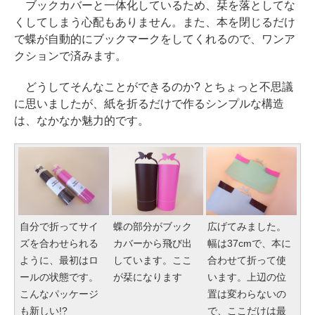
ブックカバーと一体化しているため、栞を落としてな
くしてしまう心配もありません。また、本を閉じるだけ
で蝶が自動的にブックマークをしてくれるので、ワンア
クションで済みます。
どうしてそんなことができるのか? とちょっと不思議
に思いましたが、紙を折るだけで作るシンプルな構造
は、なかなか魅力的です。
自分で折ってサイ
蝶の部分がブック
広げてみました。
ズを合わせられる
カバーから飛び出
幅は37cmで、本に
ように、最初はロ
しています。ここ
合わせて折って使
ールの状態です。
が栞になります
います。上辺の位
こんなパッケージ
置は変わらないの
も新しい!?
で、ここだけは最