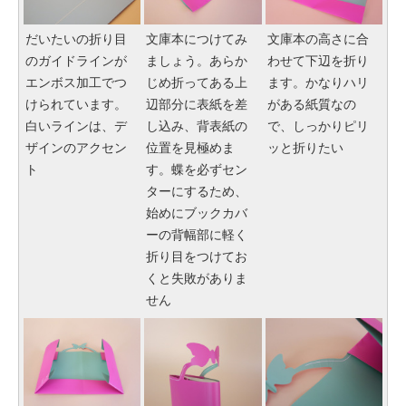
だいたいの折り目
文庫本につけてみ
文庫本の高さに合
のガイドラインが
ましょう。あらか
わせて下辺を折り
エンボス加工でつ
じめ折ってある上
ます。かなりハリ
けられています。
辺部分に表紙を差
がある紙質なの
白いラインは、デ
し込み、背表紙の
で、しっかりピリ
ザインのアクセン
位置を見極めま
ッと折りたい
ト
す。蝶を必ずセン
ターにするため、
始めにブックカバ
ーの背幅部に軽く
折り目をつけてお
くと失敗がありま
せん