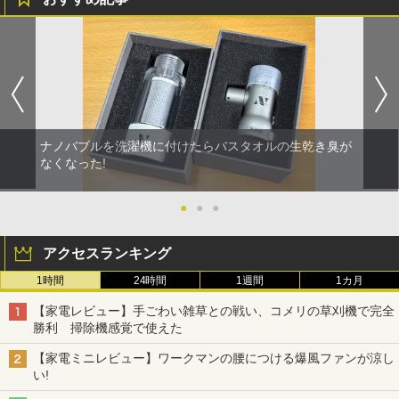
ナノバブルを洗濯機に付けたらバスタオルの生乾き臭が
なくなった!
●
●
●
アクセスランキング
1時間
24時間
1週間
1カ月
【家電レビュー】手ごわい雑草との戦い、コメリの草刈機で完全
勝利 掃除機感覚で使えた
【家電ミニレビュー】ワークマンの腰につける爆風ファンが涼し
い!