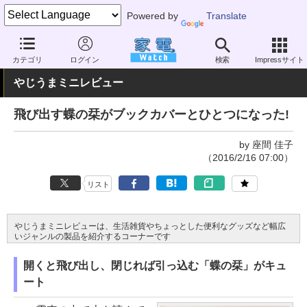
Powered by
Translate
家電 Watch
その他・家電
雑貨
雑貨（一般）
カテゴリ
ログイン
検索
Impressサイト
やじうまミニレビュー
飛び出す蝶の栞がブックカバーとひとつになった!
by 座間 佳子
（2016/2/16 07:00）
リスト
やじうまミニレビューは、生活雑貨やちょっとした便利なグッズなど幅広
いジャンルの製品を紹介するコーナーです
開くと飛び出し、閉じれば引っ込む「蝶の栞」がキュ
ート