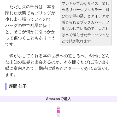
フレキシブルなサイズ、楽し
ただし栞の部分は、本を
めるリバーシブルカラー、飛
閉じた状態でもブリッジが
び出す蝶の栞、とアイデアが
少し出っ張っているので、
感じられるブックカバー。ツ
バッグの中で乱暴に扱う
ルツルしているので、よごれ
と、そこが何かに引っかか
は水で湿らせたティッシュな
って傷つくこともありそう
どで拭き取れます
です。
蝶が示してくれる本の世界への道しるべ。今日はどん
な未知の世界と出会えるのか、本を開くたびに飛び出す
蝶に案内されて、期待に満ちたスタートがきれる気がし
ます。
座間 佳子
Amazonで購入