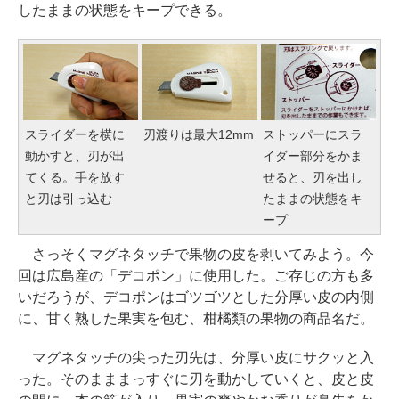
したままの状態をキープできる。
スライダーを横に
刃渡りは最大12mm
ストッパーにスラ
動かすと、刃が出
イダー部分をかま
てくる。手を放す
せると、刃を出し
と刃は引っ込む
たままの状態をキ
ープ
さっそくマグネタッチで果物の皮を剥いてみよう。今
回は広島産の「デコポン」に使用した。ご存じの方も多
いだろうが、デコポンはゴツゴツとした分厚い皮の内側
に、甘く熟した果実を包む、柑橘類の果物の商品名だ。
マグネタッチの尖った刃先は、分厚い皮にサクッと入
った。そのまままっすぐに刃を動かしていくと、皮と皮