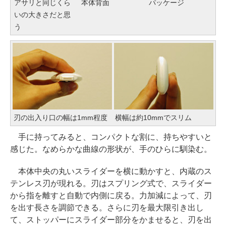
アサリと同じくら
本体背面
パッケージ
いの大きさだと思
う
刃の出入り口の幅は1mm程度
横幅は約10mmでスリム
手に持ってみると、コンパクトな割に、持ちやすいと
感じた。なめらかな曲線の形状が、手のひらに馴染む。
本体中央の丸いスライダーを横に動かすと、内蔵のス
テンレス刃が現れる。刃はスプリング式で、スライダー
から指を離すと自動で内側に戻る。力加減によって、刃
を出す長さを調節できる。さらに刃を最大限引き出し
て、ストッパーにスライダー部分をかませると、刃を出