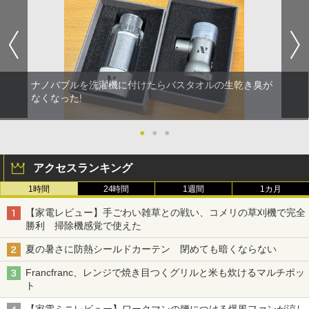
ナノバブルを洗濯機に付けたらバスタオルの生乾き臭が
なくなった!
●
●
●
アクセスランキング
1時間
24時間
1週間
1カ月
【家電レビュー】手ごわい雑草との戦い、コメリの草刈機で完全
勝利 掃除機感覚で使えた
夏の暑さに防熱シールドカーテン 閉めても暗くならない
Francfranc、レンジで焼き目つくグリルと米も炊けるマルチポッ
ト
【家電ミニレビュー】ワークマンの腰につける爆風ファンが涼し