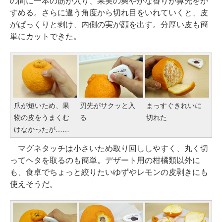
の間に一本の筋が入り、果実の爽やかな香りが鼻先をか
すめる。さらに違う角度から切れ目をいれていくと、皮
がぱっくりと剥け、内側の実が顔を出す。分厚い皮も簡
単にカットできた。
爪が短いため、果
刃先がサクッと入
まっすぐきれいに
物の皮をうまくむ
る
切れた
けなかったが……
マグネタッチは小さいため取り回ししやすく、丸く切
ってヘタを取るのも簡単。デザート用の柑橘類以外に
も、食卓でちょっと絞りたいゆずやレモンの皮剥きにも
使えそうだ。