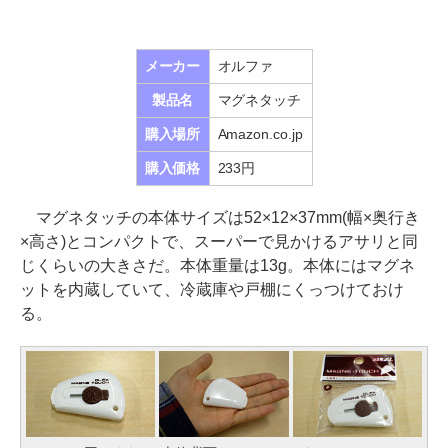
メーカー
オルファ
製品名
マグネタッチ
購入場所
Amazon.co.jp
購入価格
233円
マグネタッチの本体サイズは52×12×37mm(幅×奥行き
×高さ)とコンパクトで、スーパーで見かけるアサリと同
じくらいの大きさだ。本体重量は13g。本体にはマグネ
ットを内蔵していて、冷蔵庫や戸棚にくっつけておけ
る。