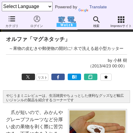
Powered by
Translate
やじうまミニレビュー
カテゴリ
ログイン
検索
Impressサイト
オルファ「マグネタッチ」
～果物の皮むきや郵便物の開封に! 水で洗える超小型カッター
by 小林 樹
（2013/4/23 00:00）
リスト
やじうまミニレビューは、生活雑貨やちょっとした便利なグッズなど幅広
いジャンルの製品を紹介するコーナーです
爪が短いので、みかんや
グレープフルーツなど分厚
い皮の果物を剥く際に苦労