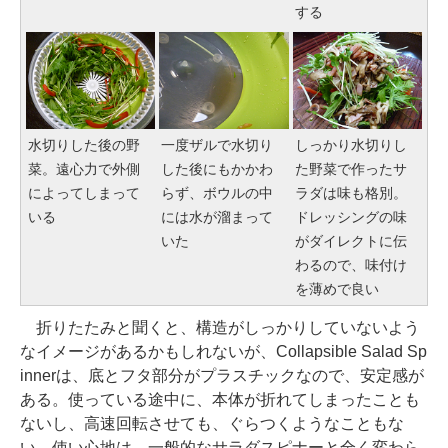
する
水切りした後の野
一度ザルで水切り
しっかり水切りし
菜。遠心力で外側
した後にもかかわ
た野菜で作ったサ
によってしまって
らず、ボウルの中
ラダは味も格別。
いる
には水が溜まって
ドレッシングの味
いた
がダイレクトに伝
わるので、味付け
を薄めで良い
折りたたみと聞くと、構造がしっかりしていないよう
なイメージがあるかもしれないが、Collapsible Salad Sp
innerは、底とフタ部分がプラスチックなので、安定感が
ある。使っている途中に、本体が折れてしまったことも
ないし、高速回転させても、ぐらつくようなこともな
い。使い心地は、一般的なサラダスピナーと全く変わら