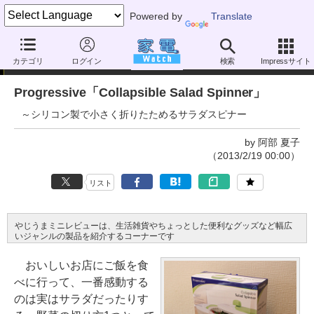
Powered by
Translate
やじうまミニレビュー
カテゴリ
ログイン
検索
Impressサイト
Progressive「Collapsible Salad Spinner」
～シリコン製で小さく折りたためるサラダスピナー
by 阿部 夏子
（2013/2/19 00:00）
リスト
やじうまミニレビューは、生活雑貨やちょっとした便利なグッズなど幅広
いジャンルの製品を紹介するコーナーです
おいしいお店にご飯を食
べに行って、一番感動する
のは実はサラダだったりす