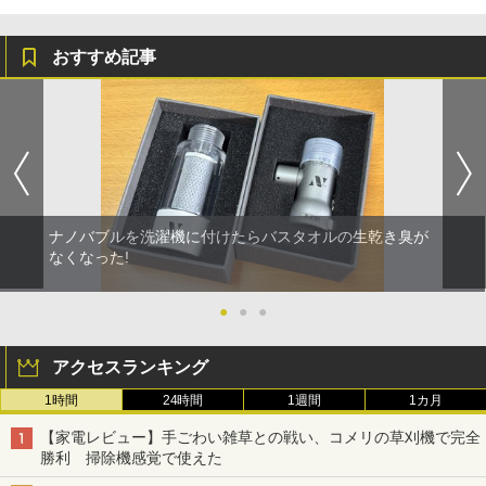
おすすめ記事
ナノバブルを洗濯機に付けたらバスタオルの生乾き臭が
なくなった!
●
●
●
アクセスランキング
1時間
24時間
1週間
1カ月
【家電レビュー】手ごわい雑草との戦い、コメリの草刈機で完全
勝利 掃除機感覚で使えた