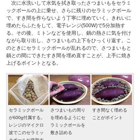
次に水洗いして水気を拭き取ったさつまいもをセラミ
ックボールの上に乗せ、さらに残りのセラミックボール
で、すき間を作らないよう丁寧に埋めていく。きれいに
埋めたらふたをして、電子レンジ(500W)で5分加熱す
る。その後、ミトンなどを使用し、鍋の熱さに気を付け
ながら取り出し、さつまいもの上下をひっくり返す。こ
のときにセラミックボールが乱れるので、さつまいもと
鍋との間にできたすき間を埋め直すことが、上手に焼き
上げるポイントとなる。
セラミックボール
さつまいもの周り
すき間なく埋める
が600g付属する。
を埋めるようにセ
ことがポイント
レンジのマイクロ
ラミックボールを
波でこのセラミッ
敷き詰める
クボールが発熱す