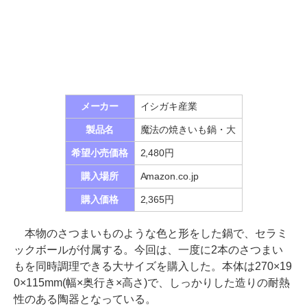
メーカー
イシガキ産業
製品名
魔法の焼きいも鍋・大
希望小売価格
2,480円
購入場所
Amazon.co.jp
購入価格
2,365円
本物のさつまいものような色と形をした鍋で、セラミ
ックボールが付属する。今回は、一度に2本のさつまい
もを同時調理できる大サイズを購入した。本体は270×19
0×115mm(幅×奥行き×高さ)で、しっかりした造りの耐熱
性のある陶器となっている。