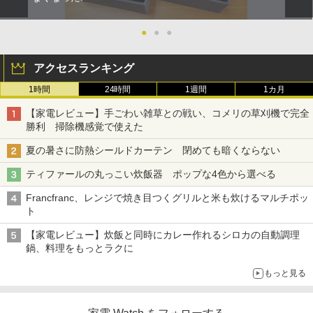
●
●
●
アクセスランキング
1時間
24時間
1週間
1カ月
【家電レビュー】手ごわい雑草との戦い、コメリの草刈機で完全
勝利 掃除機感覚で使えた
夏の暑さに防熱シールドカーテン 閉めても暗くならない
ティファールの丸っこい炊飯器 ポップな4色から選べる
Francfranc、レンジで焼き目つくグリルと米も炊けるマルチポッ
ト
【家電レビュー】炊飯と同時にカレー作れるシロカの自動調理
鍋、料理をもっとラクに
もっと見る