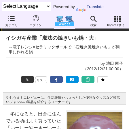
Powered by
Translate
やじうまミニレビュー
カテゴリ
ログイン
検索
Impressサイト
イシガキ産業「魔法の焼きいも鍋・大」
～電子レンジ×セラミックボールで「石焼き風焼きいも」が簡
単に作れる鍋
by 池田 園子
（2012/12/21 00:00）
リスト
やじうまミニレビューは、生活雑貨やちょっとした便利なグッズなど幅広
いジャンルの製品を紹介するコーナーです
冬になると、田舎に住ん
でいる頃はよく買っていた
「いーしーやーきーいーも