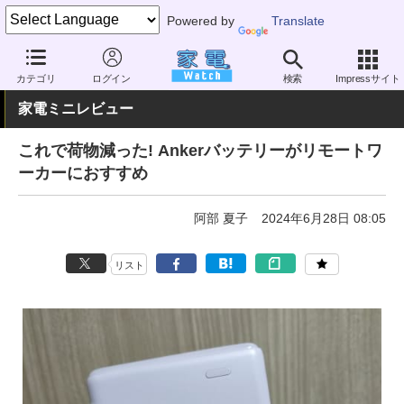
Powered by
Translate
家電 Watch
生活家電
電池・タップ
モバイルバッテリー
カテゴリ
ログイン
検索
Impressサイト
家電ミニレビュー
これで荷物減った! Ankerバッテリーがリモートワ
ーカーにおすすめ
阿部 夏子
2024年6月28日 08:05
リスト