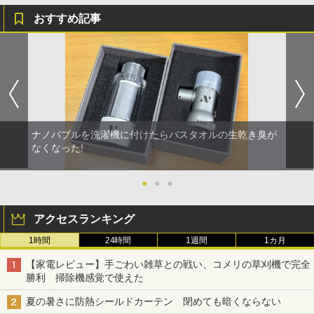
おすすめ記事
ナノバブルを洗濯機に付けたらバスタオルの生乾き臭が
なくなった!
●
●
●
アクセスランキング
1時間
24時間
1週間
1カ月
【家電レビュー】手ごわい雑草との戦い、コメリの草刈機で完全
勝利 掃除機感覚で使えた
夏の暑さに防熱シールドカーテン 閉めても暗くならない