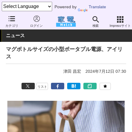
Powered by
Translate
家電 Watch
生活家電
電池・タップ
モバイルバッテリー
カテゴリ
ログイン
検索
Impressサイト
ニュース
マグボトルサイズの小型ポータブル電源、アイリ
ス
津田 昌宏
2024年7月12日 07:30
リスト