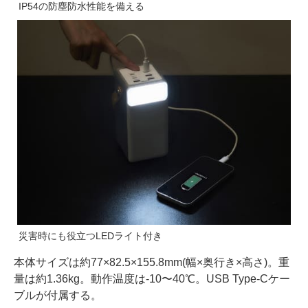
IP54の防塵防水性能を備える
災害時にも役立つLEDライト付き
本体サイズは約77×82.5×155.8mm(幅×奥行き×高さ)。重
量は約1.36kg。動作温度は-10〜40℃。USB Type-Cケー
ブルが付属する。