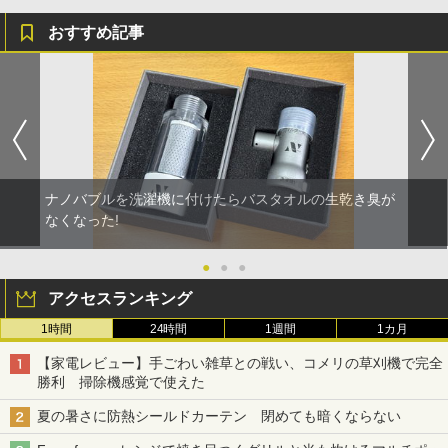
おすすめ記事
ナノバブルを洗濯機に付けたらバスタオルの生乾き臭が
なくなった!
●
●
●
アクセスランキング
1時間
24時間
1週間
1カ月
【家電レビュー】手ごわい雑草との戦い、コメリの草刈機で完全
勝利 掃除機感覚で使えた
夏の暑さに防熱シールドカーテン 閉めても暗くならない