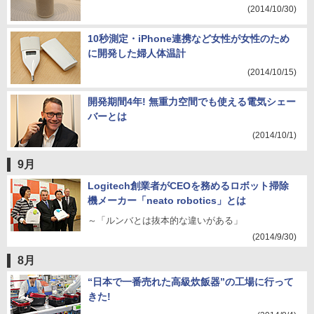
(2014/10/30)
10秒測定・iPhone連携など女性が女性のため
に開発した婦人体温計
(2014/10/15)
開発期間4年! 無重力空間でも使える電気シェー
バーとは
(2014/10/1)
9月
Logitech創業者がCEOを務めるロボット掃除
機メーカー「neato robotics」とは
～「ルンバとは抜本的な違いがある」
(2014/9/30)
8月
“日本で一番売れた高級炊飯器”の工場に行って
きた!