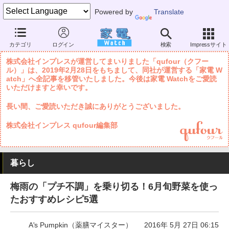
Powered by
Translate
家電 Watch
暮らし
メニュー・食材
料理とコツ
カテゴリ
ログイン
検索
Impressサイト
株式会社インプレスが運営してまいりました「qufour（クフー
ル）」は、2019年2月28日をもちまして、同社が運営する「家電 W
atch」へ全記事を移管いたしました。今後は家電 Watchをご愛読
いただけますと幸いです。
長い間、ご愛読いただき誠にありがとうございました。
株式会社インプレス qufour編集部
暮らし
梅雨の「プチ不調」を乗り切る！6月旬野菜を使っ
たおすすめレシピ5選
A's Pumpkin（薬膳マイスター）
2016年 5月 27日 06:15