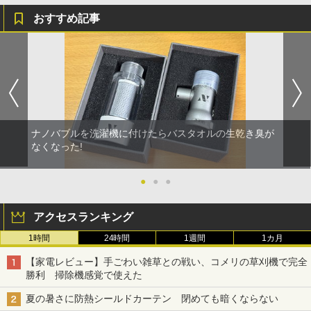
おすすめ記事
ナノバブルを洗濯機に付けたらバスタオルの生乾き臭が
なくなった!
●
●
●
アクセスランキング
1時間
24時間
1週間
1カ月
【家電レビュー】手ごわい雑草との戦い、コメリの草刈機で完全
勝利 掃除機感覚で使えた
夏の暑さに防熱シールドカーテン 閉めても暗くならない