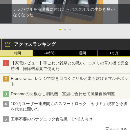
ナノバブルを洗濯機に付けたらバスタオルの生乾き臭が
なくなった!
●
●
●
アクセスランキング
1時間
24時間
1週間
1カ月
【家電レビュー】手ごわい雑草との戦い、コメリの草刈機で完全
勝利 掃除機感覚で使えた
Francfranc、レンジで焼き目つくグリルと米も炊けるマルチポッ
ト
Dreameの羽根なし扇風機 室温に合わせて風量自動調整
100万ユーザー達成間近のスマートロック「セサミ」現在と今後
を代表に聞いた
工事不要のパナソニック食洗機 1〜2人向け
もっと見る