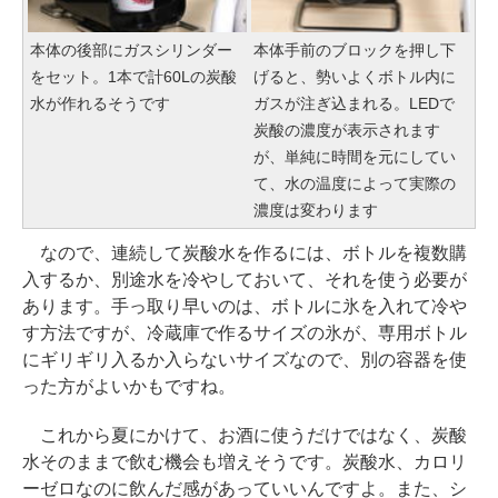
本体の後部にガスシリンダー
本体手前のブロックを押し下
をセット。1本で計60Lの炭酸
げると、勢いよくボトル内に
水が作れるそうです
ガスが注ぎ込まれる。LEDで
炭酸の濃度が表示されます
が、単純に時間を元にしてい
て、水の温度によって実際の
濃度は変わります
なので、連続して炭酸水を作るには、ボトルを複数購
入するか、別途水を冷やしておいて、それを使う必要が
あります。手っ取り早いのは、ボトルに氷を入れて冷や
す方法ですが、冷蔵庫で作るサイズの氷が、専用ボトル
にギリギリ入るか入らないサイズなので、別の容器を使
った方がよいかもですね。
これから夏にかけて、お酒に使うだけではなく、炭酸
水そのままで飲む機会も増えそうです。炭酸水、カロリ
ーゼロなのに飲んだ感があっていいんですよ。また、シ