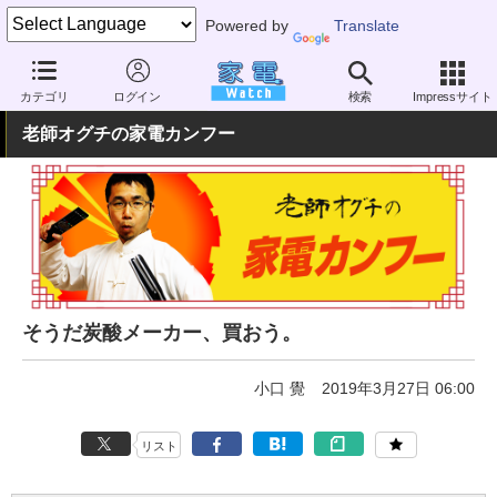
Powered by
Translate
家電 Watch
生活家電
キッチン家電
その他
カテゴリ
ログイン
検索
Impressサイト
老師オグチの家電カンフー
そうだ炭酸メーカー、買おう。
小口 覺
2019年3月27日 06:00
リスト