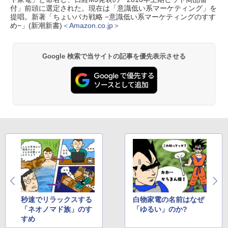
付」前頭に選定された。現在は「意識低い系マーケティング」を
提唱。新著「ちょいバカ戦略 −意識低い系マーケティングのすす
め−」(新潮新書)
＜Amazon.co.jp＞
Google 検索で当サイトの記事を優先表示させる
秒速でリラックスする
白物家電の名前はなぜ
「ネオノマド族」のす
「ゆるい」のか?
すめ